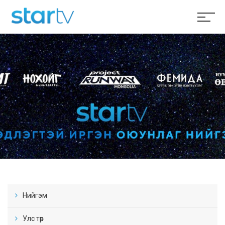
Нийгэм
Улс төр