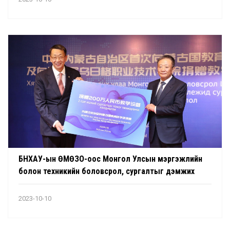
БНХАУ-ын ӨМӨЗО-оос Монгол Улсын мэргэжлийн
болон техникийн боловсрол, сургалтыг дэмжих
буцалтгүй тусламж олгожээ
2023-10-10