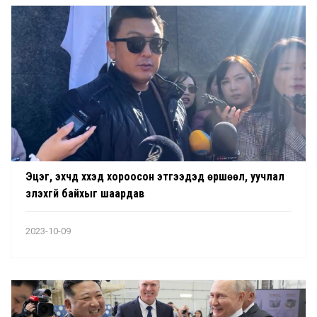
Эцэг, эхчүүд хүүхэд хороосон этгээдэд өршөөл, уучлал
үзүүлэхгүй байхыг шаардав
2023-10-09