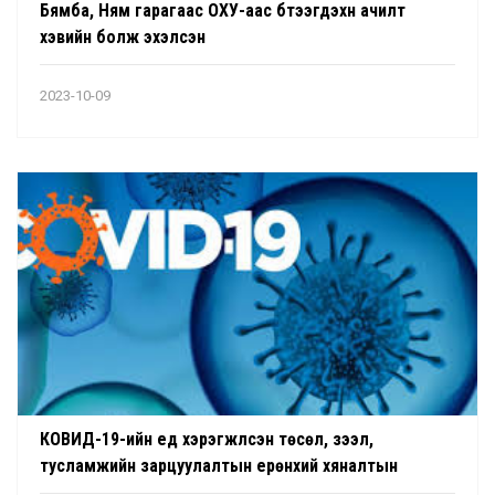
Бямба, Ням гарагаас ОХУ-аас бүтээгдэхүүн ачилт
хэвийн болж эхэлсэн
2023-10-09
КОВИД-19-ийн үед хэрэгжүүлсэн төсөл, зээл,
тусламжийн зарцуулалтын ерөнхий хяналтын
сонсголд оролцогчдын бүртгэл эхэллээ