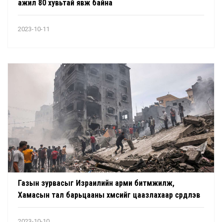
ажил 80 хувьтай явж байна
2023-10-11
Газын зурвасыг Израилийн арми битүүмжилж,
Хамасын тал барьцааны хүмүүсийг цаазлахаар сүрдүүлэв
2023-10-10