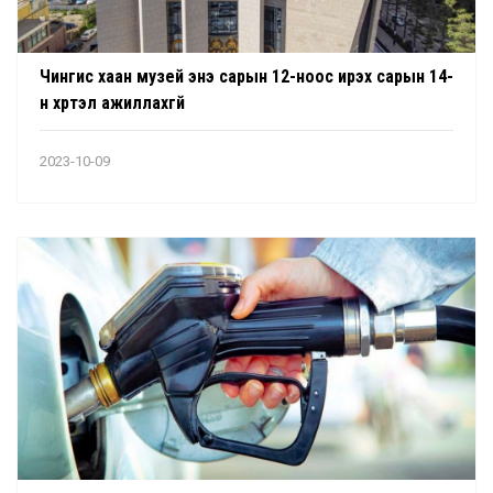
Чингис хаан музей энэ сарын 12-ноос ирэх сарын 14-
н хүртэл ажиллахгүй
2023-10-09