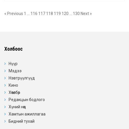
« Previous
1
…
116
117
118
119
120
…
130
Next »
Холбоос
Нүүр
Мэдээ
Нэвтрүүлгүүд
Кино
Хөтөлбөр
Редакцын бодлого
Хүний нөөц
Хамтын ажиллагаа
Бидний тухай