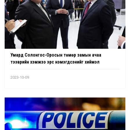
Умард Солонгос-Оросын төмөр замын ачаа
тээврийн хэмжээ эрс нэмэгдсэнийг хиймэл
дагуулаас авсан зураг харуулжээ
2023-10-09