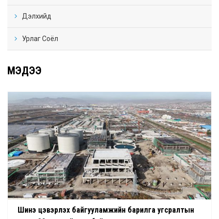
Дэлхийд
Урлаг Соёл
МЭДЭЭ
Шинэ цэвэрлэх байгууламжийн барилга угсралтын