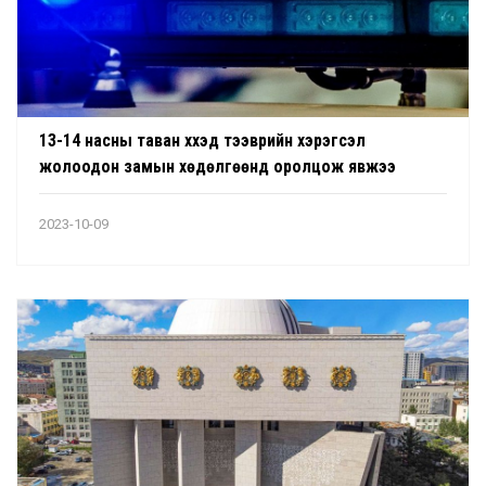
13-14 насны таван хүүхэд тээврийн хэрэгсэл
жолоодон замын хөдөлгөөнд оролцож явжээ
2023-10-09