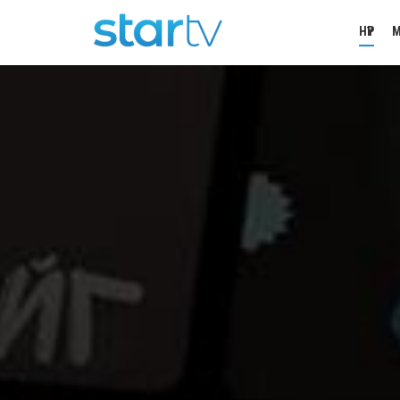
НҮҮР
М