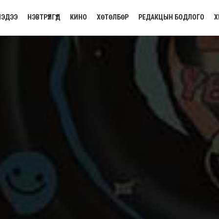
ЭДЭЭ
НЭВТРҮҮЛГҮҮД
КИНО
ХӨТӨЛБӨР
РЕДАКЦЫН БОДЛОГО
Х