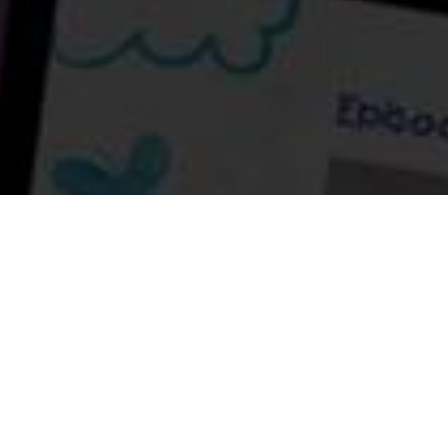
ОНЦЛОХ НЭВРҮҮЛГҮҮД