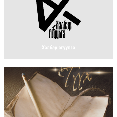
Хэлбэр агуулга