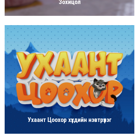
Зохицол
Ухаант Цоохор хүүхдийн нэвтрүүлэг