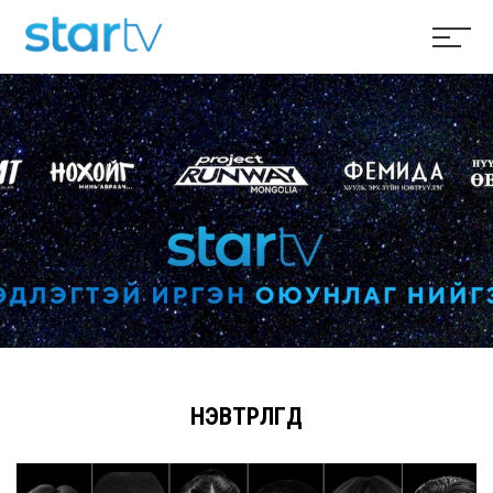
НЭВТРҮҮЛГҮҮД