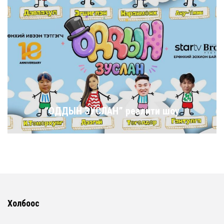
“ОДДЫН ЗУСЛАН” реалити шоу
Холбоос