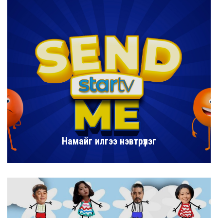
Намайг илгээ нэвтрүүлэг