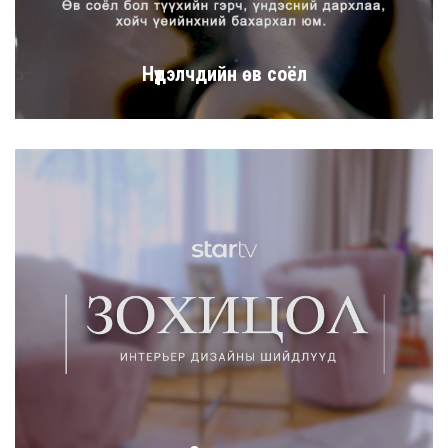
Нүүдэлчдийн өв соёл