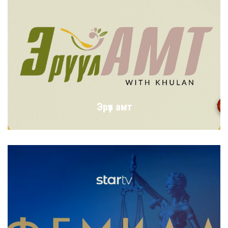
Эрүүл амт