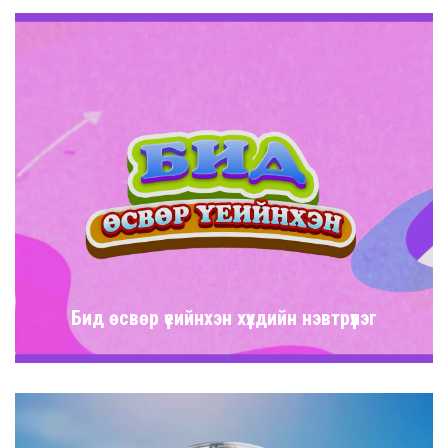
Бид өсвөр үеийнхэн хүүхдийн нэвтрүүлэг