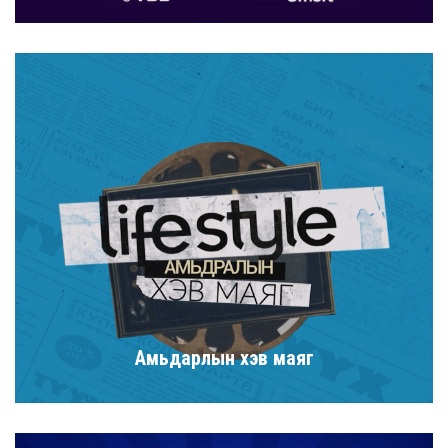
Амьдарлын хэв маяг