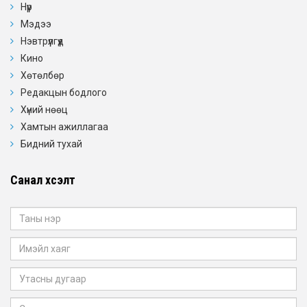
Нүүр
Мэдээ
Нэвтрүүлгүүд
Кино
Хөтөлбөр
Редакцын бодлого
Хүний нөөц
Хамтын ажиллагаа
Бидний тухай
Санал хүсэлт