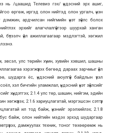
ь /цаашид Телевиз гэх/ үндэсний эрх ашиг,
ойгоо өргөж, иргэд олон нийтэд олон ургалч, үнэн
г дэмжин, ардчилсан нийгмийн үнэт зүйлс болох
нийтлэх эрхийг алагчлалгүйгээр шуурхай ханган
, бүтээлч үйл ажиллагаагаар мэдлэгтэй, хөгжил
лзэнэ.
м, эвсэл, улс төрийн хүчин, хувийн хэвшил, шашны
ллагаагаа хэрэгжүүлэх бөгөөд дараах зарчмыг үйл
өө, шударга ёс, үндэсний аюулгүй байдлын үзэл
, соёл, хэл бичгийн уламжлал, үндэсний үнэт зүйлсийг
йлсийг хүндэтгэх; 2.1.4 улс төр, шашин, нийгэм, эдийн
н хөгжүүлэх; 2.1.6 хариуцлагатай, мэргэшсэн сэтгүүл
иуцлагатай ил тод байж, үнэнийг эрэлхийлэх; 2.1.8
т бус байж, олон нийтийн мэдэх эрхэд шударгаар
 нэвтрүүлэх, дамжуулах техник, тоног төхөөрөмж нь