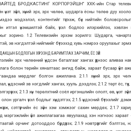
НАЙТЕД БРОДКАСТИНГ КОРПОРЭЙШН” ХХК-ийн Стар телевиз н
н үнэт зүйл, хүний эрх, эрх чөлөө, шударга ёсны төлөө дуу хоол
мэдээ мэдээлэл, контентийг түгээж, бүх нийтийн боловсролы
йн итгэл үнэмшилтэй байх, үзэл бодлоо илэрхийлэх, хэвлэн 
хыг зорино. 1.2 Телевизийн эрхэм зорилго: Шударга, чанартай
эй, эв нэгдэлтэй нийгмийг бүтээхэд хувь нэмрээ оруулахыг эрмэ
ЕДАКЦЫН БОДЛОГЫН ХҮРЭЭНД БАРИМТЛАХ ЗАРЧИМ, ЁС ЗҮЙ
лэлийн эрх чөлөөний үндсэн баталгааг хангах үүднээс аливаа на
лага болон төрийн хяналтаас ангид байж, хараат бусаар үйл ажи
гаандаа мөрдлөг болгон ажиллана. 2.1.1 хүний эрх, эрх чөл
ал, үндэсний эв нэгдлийг хангах, хууль дээдлэх; 2.1.2 төрт ёс, түүх
элгэрүүлэх; 2.1.3 хүн төрөлхтний соёл иргэншлийн ололт, өв, үнэт зү
 олон ургалч үзэл бодлыг хүндэтгэх; 2.1.5 үндэсний бүтээлийг дэмжи
гжүүлж, сэтгүүлчийн ёс зүйн хэм хэмжээг сахин мөрдөх; 2.1.7 хар
чид мэргэжлийн үйл ажиллагаагаа явуулахад хэн нэгнээс хараа
 таатай орчинг дотооддоо бүрдүүлэх; 2.1.9 нэвтрүүлгийг бэлтгэх,