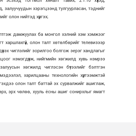
 эсэхэд тогтмол хяналт тавих; 2.1.10 хүүхэд,
үхэд, залуучуудын хэрэгцээнд тулгуурласан, тэднийг
лийг олон нийтэд хүргэх;
элтгэж дамжуулах ба монгол хэлний хэм хэмжээг
гт харшлахгүй, олон талт хөтөлбөрийг телевизээр
эдүүлэх чиглэлийг зорилгоо болгож эерэг хандлагыг
цоог нэмэгдүүлж, нийгмийн хөгжилд хувь нэмрээ
залуусын хөгжилд чиглэсэн бүтээлийг бэлтгэн
 мэдээлэл, харилцааны технологийн хүртээмжтэй
тгэхдээ олон талт баттай эх сурвалжийг ашиглаж,
 эрх, эрх чөлөө, хууль ёсны ашиг сонирхлыг ямагт