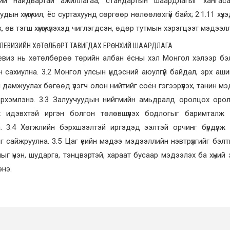
ний найдвартай ажиллагаа, стандартын шаардлагыг хангасан
удын хүмүүжил, ёс суртахуунд сөргөөр нөлөөлөхгүй байх; 2.1.11 хү
эх, өв тэгш хүмүүжүүлэхэд чиглэгдсэн, өдөр тутмын хэрэгцээт мэдээл
ТЕЛЕВИЗИЙН ХӨТӨЛБӨРТ ТАВИГДАХ ЕРӨНХИЙ ШААРДЛАГА
левиз нь хөтөлбөрөө төрийн албан ёсны хэл Монгол хэлээр б
 сахиулна. 3.2 Монгол улсын үндэсний аюулгүй байдал, эрх аши
 дамжуулах бөгөөд үзэгч олон нийтийг соён гэгээрүүлэх, танин м
эрхэмлэнэ. 3.3 Залуучуудын нийгмийн амьдралд оролцох орол
х идэвхтэй иргэн болгон төлөвшүүлэх бодлогыг баримталж 
а. 3.4 Хөгжлийн бэрхшээлтэй иргэдэд ээлтэй орчинг бүрдүүлж
 сайжруулна. 3.5 Цаг үеийн мэдээ мэдээллийн нэвтрүүлгийг бэл
лыг үнэн, шударга, тэнцвэртэй, хараат бусаар мэдээлэх ба хүний
нэ.