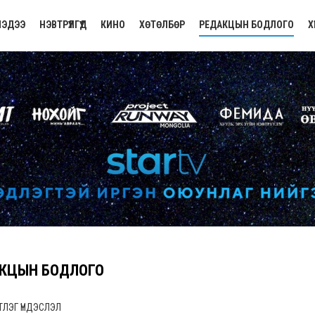
ЭДЭЭ
НЭВТРҮҮЛГҮҮД
КИНО
ХӨТӨЛБӨР
РЕДАКЦЫН БОДЛОГО
Х
КЦЫН БОДЛОГО
ТЛЭГ ҮНДЭСЛЭЛ