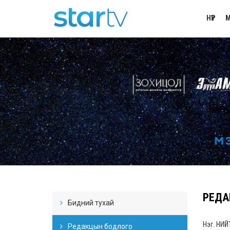
НҮҮР
М
РЕДА
Бидний тухай
Нэг. НИЙ
Редакцын бодлого