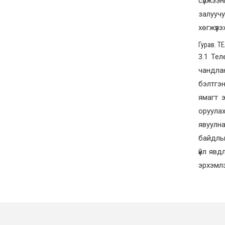
сүлжээ
залуучу
хөгжүүл
Гурав. 
3.1 Те
чандлан
бэлтгэн
ямагт 
оруула
явуулн
байдлыг
үйл явд
эрхэмлэ