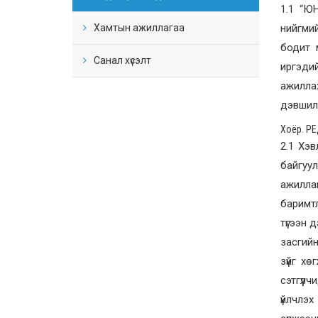
1.1 “Ю
Хамтын ажиллагаа
нийгмий
бодит 
Санал хүсэлт
иргэди
ажилла
дэвшилт
Хоёр. Р
2.1 Хэв
байгуул
ажилла
баримтл
түгээн д
засгийн
зүйг хө
сэтгүүл
үйлчлэх