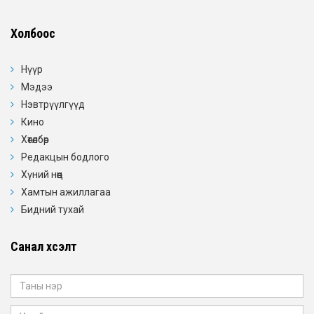
Холбоос
Нүүр
Мэдээ
Нэвтрүүлгүүд
Кино
Хөтөлбөр
Редакцын бодлого
Хүний нөөц
Хамтын ажиллагаа
Бидний тухай
Санал хүсэлт