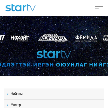
Нийгэм
Улс төр