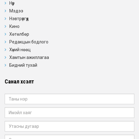
Нүүр
Мэдээ
Нэвтрүүлгүүд
Кино
Хөтөлбөр
Редакцын бодлого
Хүний нөөц
Хамтын ажиллагаа
Бидний тухай
Санал хүсэлт