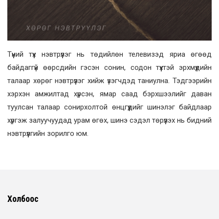
Түүний түүх нэвтрүүлэг нь төдийлөн телевизэд яриа өгөөд
байдаггүй өөрсдийн гэсэн сонин, содон түүхтэй эрхмүүдийн
талаар хөрөг нэвтрүүлэг хийж үзэгчдэд таниулна. Тэдгээрийн
хэрхэн амжилтад хүрсэн, ямар саад бэрхшээлийг даван
туулсан талаар сонирхолтой өнцгүүдийг шинэлэг байдлаар
хүргэж залуучуудад урам өгөх, шинэ сэдэл төрүүлэх нь бидний
нэвтрүүлгийн зорилго юм.
Холбоос