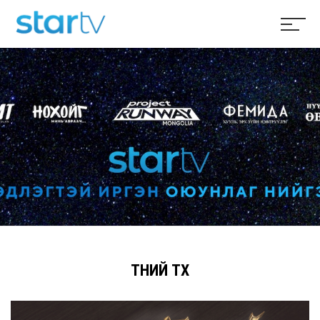
ТҮҮНИЙ ТҮҮХ