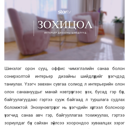
Шинэлэг орон сууц, оффис чимэглэлийн санаа болон
сонирхолтой интерьер дизайны шийдлүүдийг үзэгчдэд
таниулах. Үзэгч зөвхөн сувгаа солиод л интерьерийн олон
олон санаануудыг манай нэвтрүүлгээс үзэх, бусад гэр бүл,
байгуулагуудаас гэртээ сууж байгаад л туршлага судлах
боломжтой. Энэхүү нэвтрүүлэг нь үзэгчдийн хүртээл болсноор
үзэгчид санаа авч гэр, байгууллагаа тохижуулах, гэртээ
зориулдаг бүх сайхан зүйлсээ хоорондоо хуваалцах зэрэг