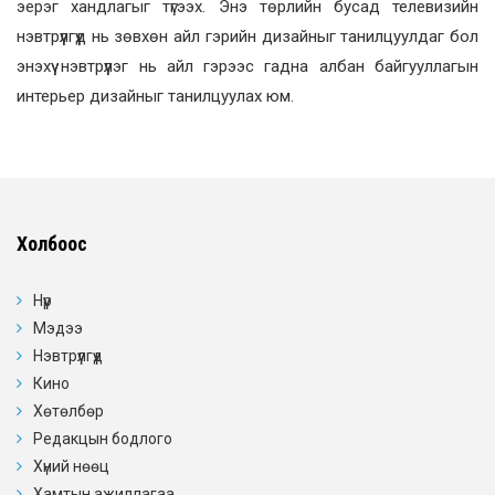
эерэг хандлагыг түгээх. Энэ төрлийн бусад телевизийн
нэвтрүүлгүүд нь зөвхөн айл гэрийн дизайныг танилцуулдаг бол
энэхүү нэвтрүүлэг нь айл гэрээс гадна албан байгууллагын
интерьер дизайныг танилцуулах юм.
Холбоос
Нүүр
Мэдээ
Нэвтрүүлгүүд
Кино
Хөтөлбөр
Редакцын бодлого
Хүний нөөц
Хамтын ажиллагаа