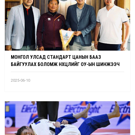
МОНГОЛ УЛСАД СТАНДАРТ ЦАНЫН БААЗ
БАЙГУУЛАХ БОЛОМЖ НӨХЦӨЛИЙГ ОУ-ЫН ШИНЖЭЭЧ
ҮНЭЛЛЭЭ
2025-06-10