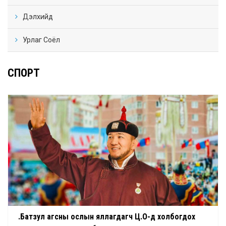
Дэлхийд
Урлаг Соёл
СПОРТ
Ө.Батзул агсны ослын яллагдагч Ц.О-д холбогдох