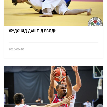
ЖҮДОЧИД ДАШТ-Д ӨРСӨЛДӨНӨ
2025-06-10