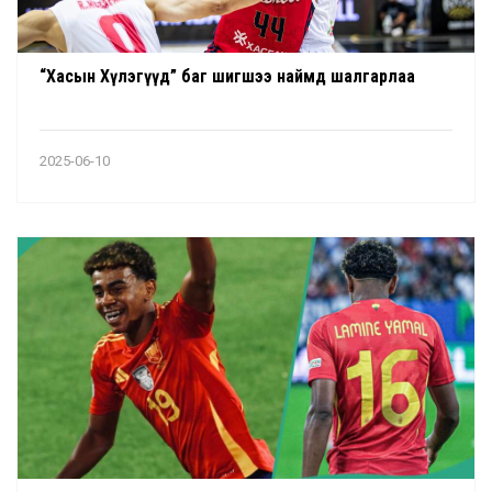
“Хасын Хүлэгүүд” баг шигшээ наймд шалгарлаа
2025-06-10