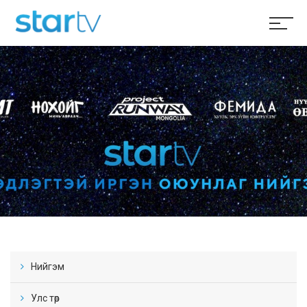
Нийгэм
Улс төр