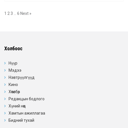
1
2
3
…
6
Next »
Холбоос
Нүүр
Мэдээ
Нэвтрүүлгүүд
Кино
Хөтөлбөр
Редакцын бодлого
Хүний нөөц
Хамтын ажиллагаа
Бидний тухай