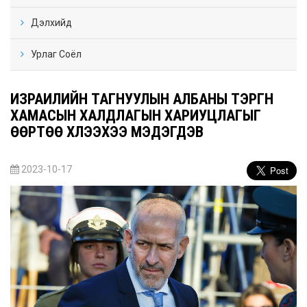
Дэлхийд
Урлаг Соёл
ИЗРАИЛИЙН ТАГНУУЛЫН АЛБАНЫ ТЭРГҮҮН
ХАМАСЫН ХАЛДЛАГЫН ХАРИУЦЛАГЫГ
ӨӨРТӨӨ ХҮЛЭЭХЭЭ МЭДЭГДЭВ
2023-10-17