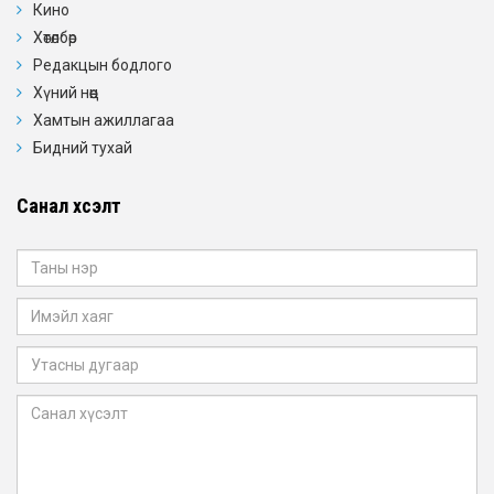
Кино
Хөтөлбөр
Редакцын бодлого
Хүний нөөц
Хамтын ажиллагаа
Бидний тухай
Санал хүсэлт