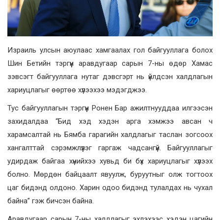
Израиль улсын аюулаас хамгаалах гол байгууллага болох
Шин Бетийн тэргүүн аравдугаар сарын 7-ны өдөр Хамас
зэвсэгт байгууллага нутаг дэвсгэрт нь үйлдсэн халдлагын
хариуцлагыг өөртөө хүлээхээ мэдэгджээ.
Тус байгууллагын тэргүүн Ронен Бар ажилтнууддаа илгээсэн
захидалдаа “Бид хэд хэдэн арга хэмжээ авсан ч
харамсалтай нь Бямба гарагийн халдлагыг таслан зогсоох
хангалттай сэрэмжлүүлэг гаргаж чадсангүй. Байгууллагыг
удирдаж байгаа хүнийхээ хувьд би бүх хариуцлагыг хүлээх
болно. Мөрдөн байцаалт явуулж, буруутныг олж тогтоох
цаг бидэнд олдоно. Харин одоо бидэнд тулалдах нь чухал
байна” гэж бичсэн байна.
Аравдугаар сарын 7-ны халдлагыг эхлэхээс хэдэн цагийн