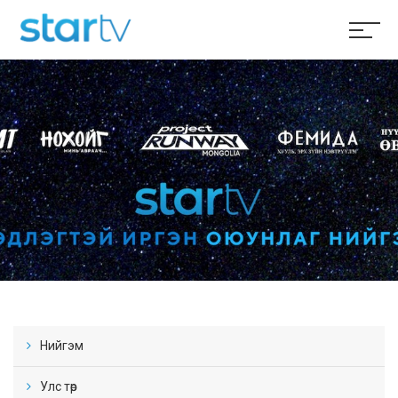
Нийгэм
Улс төр