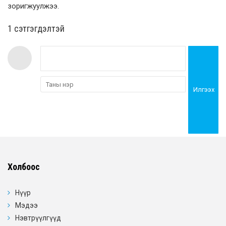
зоригжуулжээ.
1 сэтгэгдэлтэй
Илгээх
Холбоос
Нүүр
Мэдээ
Нэвтрүүлгүүд