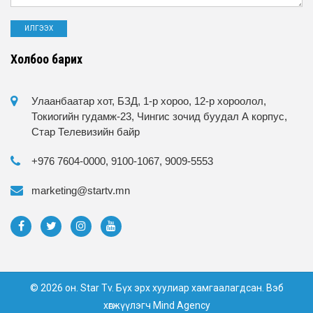
Холбоо барих
Улаанбаатар хот, БЗД, 1-р хороо, 12-р хороолол,
Токиогийн гудамж-23, Чингис зочид буудал А корпус,
Стар Телевизийн байр
+976 7604-0000, 9100-1067, 9009-5553
marketing@startv.mn
© 2026 он. Star Tv. Бүх эрх хуулиар хамгаалагдсан. Вэб
хөгжүүлэгч
Mind Agency