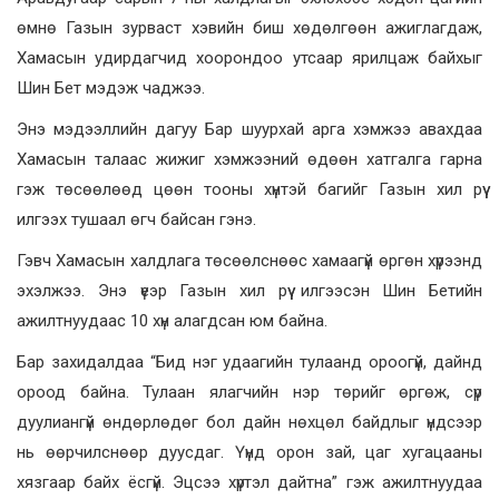
өмнө Газын зурваст хэвийн биш хөдөлгөөн ажиглагдаж,
Хамасын удирдагчид хоорондоо утсаар ярилцаж байхыг
Шин Бет мэдэж чаджээ.
Энэ мэдээллийн дагуу Бар шуурхай арга хэмжээ авахдаа
Хамасын талаас жижиг хэмжээний өдөөн хатгалга гарна
гэж төсөөлөөд цөөн тооны хүнтэй багийг Газын хил рүү
илгээх тушаал өгч байсан гэнэ.
Гэвч Хамасын халдлага төсөөлснөөс хамаагүй өргөн хүрээнд
эхэлжээ. Энэ үеэр Газын хил рүү илгээсэн Шин Бетийн
ажилтнуудаас 10 хүн алагдсан юм байна.
Бар захидалдаа “Бид нэг удаагийн тулаанд ороогүй, дайнд
ороод байна. Тулаан ялагчийн нэр төрийг өргөж, сүр
дуулиангүй өндөрлөдөг бол дайн нөхцөл байдлыг үндсээр
нь өөрчилснөөр дуусдаг. Үүнд орон зай, цаг хугацааны
хязгаар байх ёсгүй. Эцсээ хүртэл дайтна” гэж ажилтнуудаа