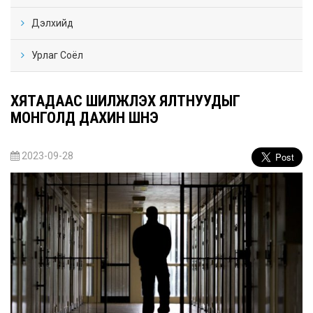
Дэлхийд
Урлаг Соёл
ХЯТАДААС ШИЛЖҮҮЛЭХ ЯЛТНУУДЫГ
МОНГОЛД ДАХИН ШҮҮНЭ
2023-09-28