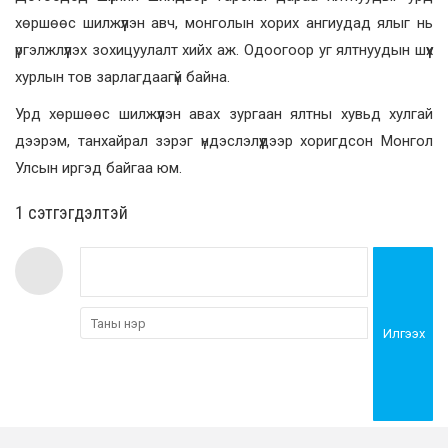
хөршөөс шилжүүлэн авч, монголын хорих ангиудад ялыг нь
үргэлжлүүлэх зохицуулалт хийх аж. Одоогоор уг ялтнуудын шүүх
хурлын тов зарлагдаагүй байна.
Урд хөршөөс шилжүүлэн авах зургаан ялтны хувьд хулгай
дээрэм, танхайрал зэрэг үндэслэлүүдээр хоригдсон Монгол
Улсын иргэд байгаа юм.
1 сэтгэгдэлтэй
Илгээх