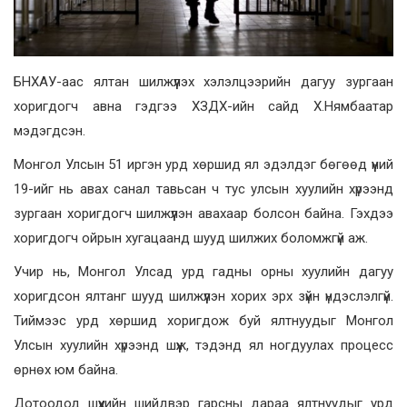
БНХАУ-аас ялтан шилжүүлэх хэлэлцээрийн дагуу зургаан
хоригдогч авна гэдгээ ХЗДХ-ийн сайд Х.Нямбаатар
мэдэгдсэн.
Монгол Улсын 51 иргэн урд хөршид ял эдэлдэг бөгөөд үүний
19-ийг нь авах санал тавьсан ч тус улсын хуулийн хүрээнд
зургаан хоригдогч шилжүүлэн авахаар болсон байна. Гэхдээ
хоригдогч ойрын хугацаанд шууд шилжих боломжгүй аж.
Учир нь, Монгол Улсад урд гадны орны хуулийн дагуу
хоригдсон ялтанг шууд шилжүүлэн хорих эрх зүйн үндэслэлгүй.
Тиймээс урд хөршид хоригдож буй ялтнуудыг Монгол
Улсын хуулийн хүрээнд шүүж, тэдэнд ял ногдуулах процесс
өрнөх юм байна.
Дотоодод шүүхийн шийдвэр гарсны дараа ялтнуудыг урд