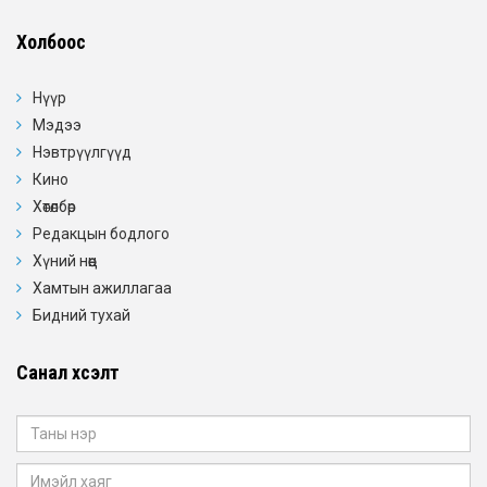
Холбоос
Нүүр
Мэдээ
Нэвтрүүлгүүд
Кино
Хөтөлбөр
Редакцын бодлого
Хүний нөөц
Хамтын ажиллагаа
Бидний тухай
Санал хүсэлт