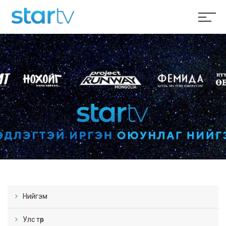
Нийгэм
Улс төр