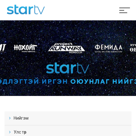
Нийгэм
Улс төр