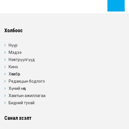
Холбоос
Нүүр
Мэдээ
Нэвтрүүлгүүд
Кино
Хөтөлбөр
Редакцын бодлого
Хүний нөөц
Хамтын ажиллагаа
Бидний тухай
Санал хүсэлт