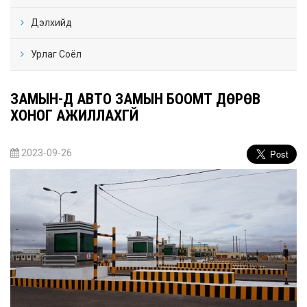
Дэлхийд
Урлаг Соёл
ЗАМЫН-ҮҮД АВТО ЗАМЫН БООМТ ДӨРӨВ
ХОНОГ АЖИЛЛАХГҮЙ
2023-09-26