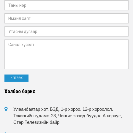
Холбоо барих
Улаанбаатар хот, БЗД, 1-р хороо, 12-р хороолол,
Токиогийн гудамж-23, Чингис зочид буудал А корпус,
Стар Телевизийн байр