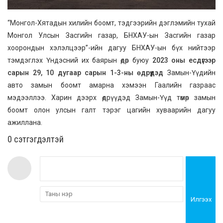
“Монгол-Хятадын хилийн боомт, тэдгээрийн дэглэмийн тухай
Монгол Улсын Засгийн газар, БНХАУ-ын Засгийн газар
хоорондын хэлэлцээр”-ийн дагуу БНХАУ-ын бүх нийтээр
тэмдэглэх Үндэсний их баярын өдөр буюу
2023 оны есдүгээр
сарын 29, 10 дугаар сарын 1-3-ны өдрүүдэд
Замын-Үүдийн
авто замын боомт амарна хэмээн Гаалийн газраас
мэдээллээ. Харин дээрх өдрүүдэд Замын-Үүд төмөр замын
боомт олон улсын галт тэрэг цагийн хуваарийн дагуу
ажиллана.
0 cэтгэгдэлтэй
Илгээх