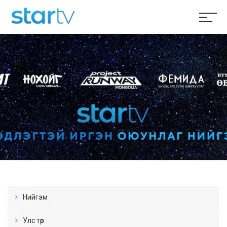
Нийгэм
Улс төр