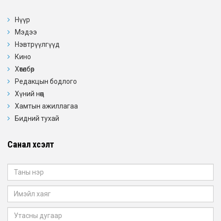
Нүүр
Мэдээ
Нэвтрүүлгүүд
Кино
Хөтөлбөр
Редакцын бодлого
Хүний нөөц
Хамтын ажиллагаа
Бидний тухай
Санал хүсэлт