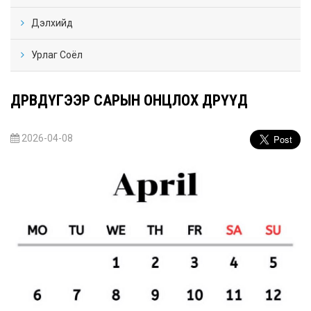
Дэлхийд
Урлаг Соёл
ДӨРӨВДҮГЭЭР САРЫН ОНЦЛОХ ӨДРҮҮД
2026-04-08