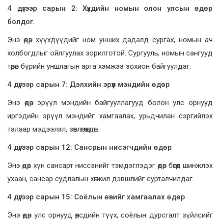
4 дүгээр сарын 2
:
Хүүхдийн номын олон улсын өдөр
болдог.
Энэ өдөр хүүхдүүдийг ном унших дадалд сургах, номын ач
холбогдлыг ойлгуулах зорилготой. Сургууль, номын сангууд
төрөл бүрийн уншлагын арга хэмжээ зохион байгуулдаг.
4 дүгээр сарын 7:
Дэлхийн эрүүл мэндийн өдөр
Энэ өдөр эрүүл мэндийн байгууллагууд болон улс орнууд
иргэдийн эрүүл мэндийг хамгаалах, урьдчилан сэргийлэх
талаар мэдээлэл, зөвлөгөө өгдөг.
4 дүгээр сарын 12:
Сансрын нисэгчдийн өдөр
Энэ өдөр хүн сансарт ниссэнийг тэмдэглэдэг өдөр бөгөөд шинжлэх
ухаан, сансар судлалын хөгжил дэвшлийг сурталчилдаг.
4 дүгээр сарын 15
:
Соёлын өвийг хамгаалах өдөр
Энэ өдөр улс орнууд өөрсдийн түүх, соёлын дурсгалт зүйлсийг