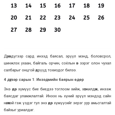
Дөрөвдүгээр сард инээд баясал, эрүүл мэнд, боловсрол,
шинжлэх ухаан, байгаль орчин, соёлын өв зэрэг олон чухал
салбарыг онцгой өдрүүд тохиодог билээ.
4 дүгээр сарын 1
:
Инээдмийн баярын өдөр
Энэ өдөр хүмүүс бие биедээ тоглоом хийж, хөгжилдөж, инээж
баясдаг уламжлалтай. Инээх нь хүний эрүүл мэндэд сайн
нөлөөтэй гэж үздэг тул энэ өдөр хүмүүсийг эерэг уур амьсгалтай
байхыг уриалдаг.