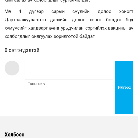
Мөн 4 дүгээр сарын сүүлийн долоо хоногт
Дархлаажуулалтын дэлхийн долоо хоног болдог бөгөөд
хүмүүсийг халдварт өвчнөөс урьдчилан сэргийлэх вакцины ач
холбогдлыг ойлгуулах зорилготой байдаг.
0 cэтгэгдэлтэй
Илгээх
Холбоос