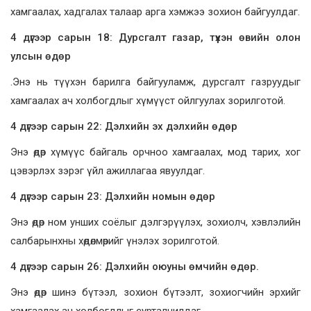
хамгаалах, хадгалах талаар арга хэмжээ зохион байгуулдаг.
4 дүгээр сарын 18: Дурсгалт газар, түүхэн өвийн олон
улсын өдөр
.Энэ нь түүхэн барилга байгууламж, дурсгалт газруудыг
хамгаалах ач холбогдлыг хүмүүст ойлгуулах зорилготой.
4 дүгээр сарын 22: Дэлхийн эх дэлхийн өдөр
Энэ өдөр хүмүүс байгаль орчноо хамгаалах, мод тарих, хог
цэвэрлэх зэрэг үйл ажиллагаа явуулдаг.
4 дүгээр сарын 23: Дэлхийн номын өдөр
Энэ өдөр ном унших соёлыг дэлгэрүүлэх, зохиолч, хэвлэлийн
салбарынхны хөдөлмөрийг үнэлэх зорилготой.
4 дүгээр сарын 26:
Дэлхийн
оюуны өмчийн өдөр.
Энэ өдөр шинэ бүтээл, зохион бүтээлт, зохиогчийн эрхийг
хамгаалах ач холбогдлыг сурталчилдаг.