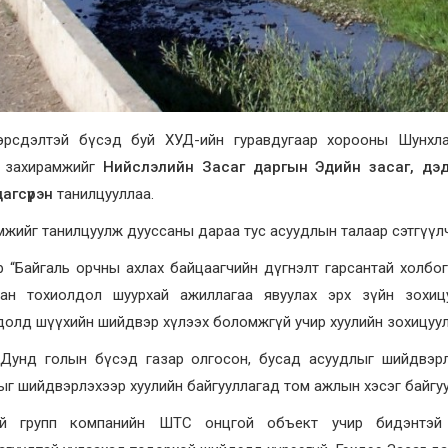
 эрсдэлтэй бүсэд буй ХУД-ийн гуравдугаар хорооны Шунхл
 захирамжийг
Нийслэлийн Засаг даргын Эдийн засаг, дэд 
агсүрэн
танилцууллаа.
жийг танилцуулж дууссаны дараа тус асуудлын талаар сэтгүүлч
р “Байгаль орчны ахлах байцаагчийн дүгнэлт гарсантай холбо
сан тохиолдол шуурхай ажиллагаа явуулах эрх зүйн зохиц
долд шүүхийн шийдвэр хүлээх боломжгүй учир хуулийн зохицуу
 Дунд голын бүсэд газар олгосон, бусад асуудлыг шийдвэрл
г шийдвэрлэхээр хуулийн байгууллагад том ажлын хэсэг байгуу
ай групп компанийн ШТС онцгой объект учир бидэнтэй 