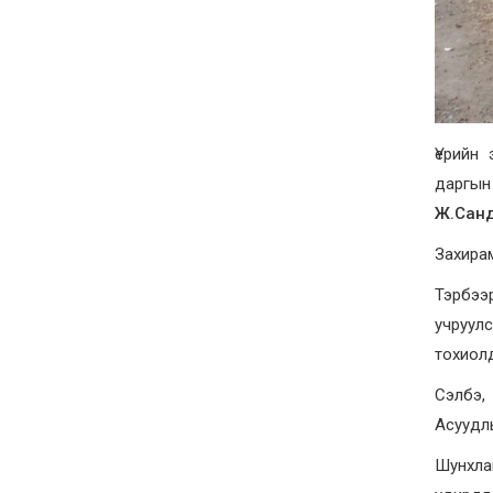
Үерийн
даргын
Ж.Санд
Захирам
Тэрбээ
учруул
тохиол
Сэлбэ,
Асуудлы
Шунхл