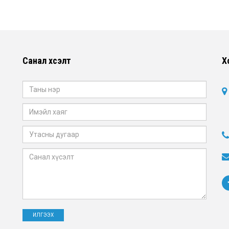
Санал хүсэлт
Х