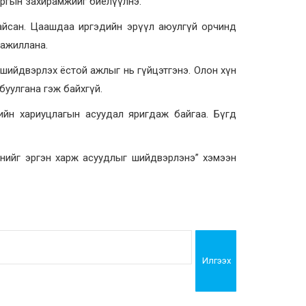
аргын захирамжийг биелүүлнэ.
айсан. Цаашдаа иргэдийн эрүүл аюулгүй орчинд
 ажиллана.
шийдвэрлэх ёстой ажлыг нь гүйцэтгэнэ. Олон хүн
буулгана гэж байхгүй.
йн хариуцлагын асуудал яригдаж байгаа. Бүгд
хнийг эргэн харж асуудлыг шийдвэрлэнэ” хэмээн
Илгээх