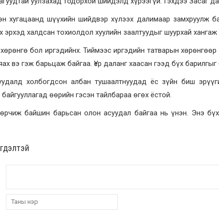
гуудтай уулзахад тодорхой шийдэлд хүрээгүй. Гэхдээ Засаг д
өн хугацаанд шүүхийн шийдвэр хүлээх далимаар замхруулж б
 эрхэд халдсан тохиолдол хуулийн заалтуудыг шуурхай хангаж
хөрөнгө бол иргэдийнх. Тиймээс иргэдийн татварын хөрөнгөөр 
яах вэ гэж барьцаж байгаа. Үер даланг хаасан гээд бүх барилгыг 
уудалд холбогдсон албан тушаалтнуудад ёс зүйн биш эрүүги
 байгууллагад өөрийн гэсэн тайлбараа өгөх ёстой.
зөрчиж байшин барьсан олон асуудал байгаа нь үнэн. Энэ бү
эгдэлтэй