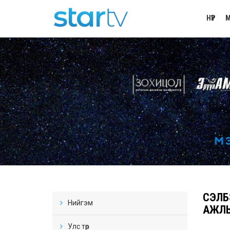
НҮҮР
М
СЭЛБ
Нийгэм
АЖЛЫ
Улс төр