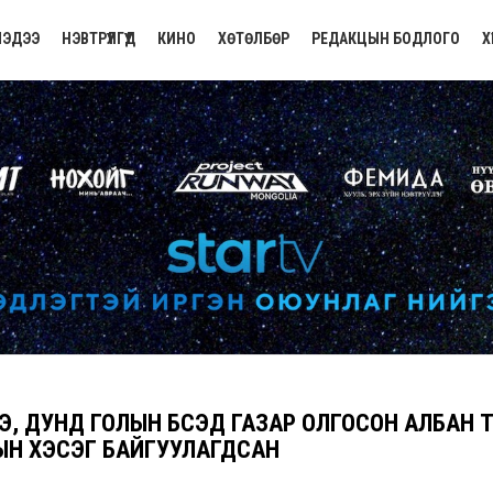
ЭДЭЭ
НЭВТРҮҮЛГҮҮД
КИНО
ХӨТӨЛБӨР
РЕДАКЦЫН БОДЛОГО
Х
Э, ДУНД ГОЛЫН БҮСЭД ГАЗАР ОЛГОСОН АЛБАН
Н ХЭСЭГ БАЙГУУЛАГДСАН