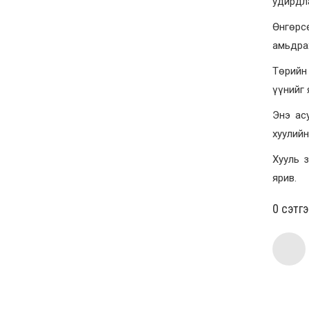
удирдла
Өнгөрс
амьдрах
Төрийн 
үүнийг 
Энэ ас
хуулийн
Хууль 
ярив.
0 cэтг