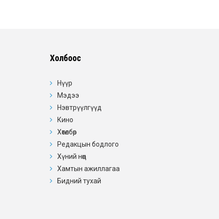
Холбоос
Нүүр
Мэдээ
Нэвтрүүлгүүд
Кино
Хөтөлбөр
Редакцын бодлого
Хүний нөөц
Хамтын ажиллагаа
Бидний тухай