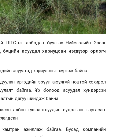
ай ШТС-ыг албадан буулгах Нийслэлийн Засаг
бүтцийн асуудал хариуцсан нэгдүгээр орлогч
дийн асуултад хариулсныг хүргэж байна.
гдуулан иргэдийн эрүүл аюулгүй ноцтой хохирол
уулалт байгаа. Үер болоод асуудал хүндэрсэн
лалтын дагуу шийдэж байна.
эсэн албан тушаалтнуудын судалгааг гаргасан.
лагдсан.
хамтран ажиллаж байгаа. Бусад компанийн