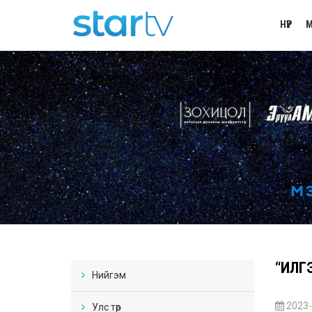
НҮҮР
М
“ИЛГ
Нийгэм
2023-
Улс төр