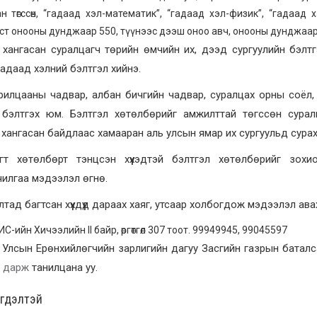
н төгссөн, “гадаад хэл-математик”, “гадаад хэл-физик”, “гадаад
т онооны дунджаар 550, түүнээс дээш оноо авч, онооны дунджаар 
 хангасан суралцагч төрийн өмчийн их, дээд сургуулийн бэлт
адаад хэлний бэлтгэл хийнэ.
рилцааны чадвар, албан бичгийн чадвар, суралцах орны соёл, 
 бэлтгэх юм. Бэлтгэл хөтөлбөрийг амжилттай төгссөн сурал
хангасан байдлаас хамааран аль улсын ямар их сургуульд сура
эгт хөтөлбөрт тэнцсэн хүүхэдтэй бэлтгэл хөтөлбөрийг зох
илгаа мэдээлэл өгнө.
тад багтсан хүүхдүүд дараах хаяг, утсаар холбогдож мэдээлэл ав
С-ийн Хичээлийн II байр, өргөтгөл 307 тоот. 99949945, 99045597
Улсын Ерөнхийлөгчийн зарлигийн дагуу Засгийн газрын баталс
 дарж
танилцана уу.
эгдэлтэй