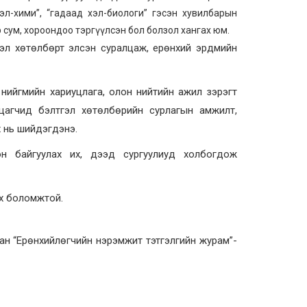
 хэл-хими”, “гадаад хэл-биологи” гэсэн хувилбарын
сум, хороондоо тэргүүлсэн бол болзол хангах юм.
гэл хөтөлбөрт элсэн суралцаж, ерөнхий эрдмийн
нийгмийн хариуцлага, олон нийтийн ажил зэрэгт
цагчид бэлтгэл хөтөлбөрийн сурлагын амжилт,
х нь шийдэгдэнэ.
ион байгуулах их, дээд сургуулиуд холбогдож
ах боломжтой.
ан “Ерөнхийлөгчийн нэрэмжит тэтгэлгийн журам”-