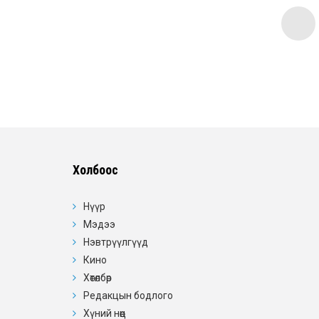
Холбоос
Нүүр
Мэдээ
Нэвтрүүлгүүд
Кино
Хөтөлбөр
Редакцын бодлого
Хүний нөөц