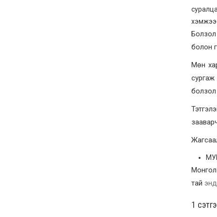
суралца
хэмжээс
Болзол
болон г
Мөн ха
сургаж
болзол 
Тэтгэл
зааварч
Жагсаал
МУИ
Монгол 
тай
энд
1 сэтг