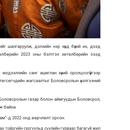
йг шалгаруулж, дэлхийн нэр хүнд бүхий их, дээд
өтөлбөрийн 2023 оны бэлтгэл хөтөлбөрийн эзэд
 мэдээллийн санг ашиглан хүний оролцоогүйгээр
 төгсөгчдийн жагсаалтыг Боловсролын үнэлгээний
 Боловсролын газар болон аймгуудын Боловсрол,
ж байна.
ам”-д 2022 онд өөрчлөлт орсон.
х тойргийн сургуульд сүүлийн гурваас багагүй жил