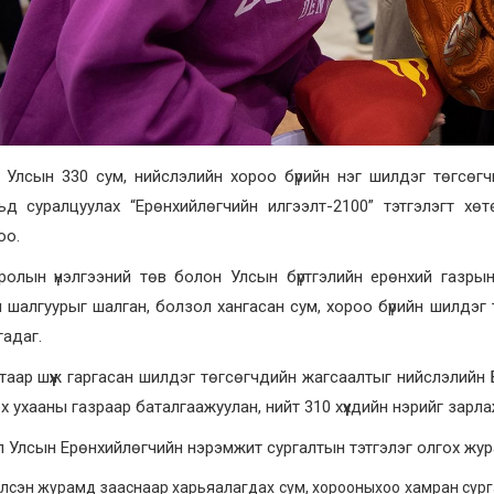
Улсын 330 сум, нийслэлийн хороо бүрийн нэг шилдэг төгсөгчи
льд суралцуулах “Ерөнхийлөгчийн илгээлт-2100” тэтгэлэгт х
оо.
ролын үнэлгээний төв болон Улсын бүртгэлийн ерөнхий газрын
шалгуурыг шалган, болзол хангасан сум, хороо бүрийн шилдэг
гадаг.
таар шүүж гаргасан шилдэг төгсөгчдийн жагсаалтыг нийслэлийн
 ухааны газраар баталгаажуулан, нийт 310 хүүхдийн нэрийг зарла
 Улсын Ерөнхийлөгчийн нэрэмжит сургалтын тэтгэлэг олгох жур
сэн журамд зааснаар харьяалагдах сум, хорооныхоо хамран сурга