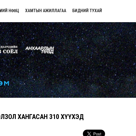
ҮНИЙ НӨӨЦ
ХАМТЫН АЖИЛЛАГАА
БИДНИЙ ТУХАЙ
БОЛЗОЛ ХАНГАСАН 310 ХҮҮХЭД