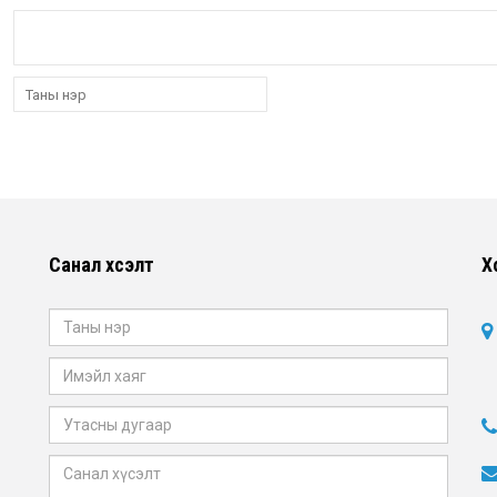
Санал хүсэлт
Х