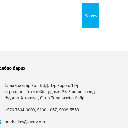
Илгээх
олбоо барих
Улаанбаатар хот, БЗД, 1-р хороо, 12-р
хороолол, Токиогийн гудамж-23, Чингис зочид
буудал А корпус, Стар Телевизийн байр
+976 7604-0000, 9100-1067, 9009-5553
marketing@startv.mn