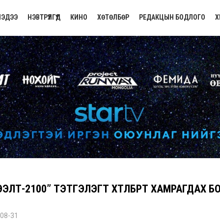
ЭДЭЭ
НЭВТРҮҮЛГҮҮД
КИНО
ХӨТӨЛБӨР
РЕДАКЦЫН БОДЛОГО
Х
ЭЭЛТ-2100” ТЭТГЭЛЭГТ ХӨТӨЛБӨРТ ХАМРАГДАХ 
08-31