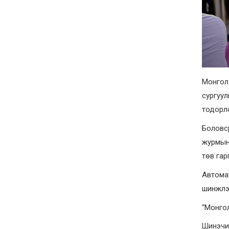
Монгол 
сургуу
тодорл
Боловс
журмын 
төв гар
Автома
шинжлэх
“Монгол
Шинэчил