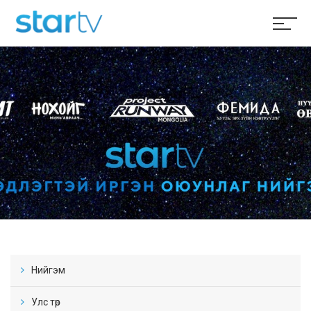
Нийгэм
Улс төр