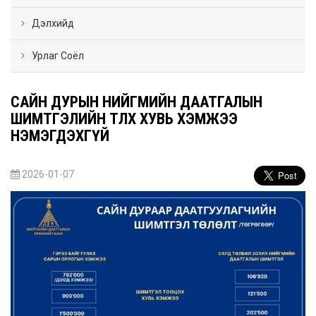
Дэлхийд
Урлаг Соёл
САЙН ДУРЫН НИЙГМИЙН ДААТГАЛЫН
ШИМТГЭЛИЙН ТӨЛӨХ ХУВЬ ХЭМЖЭЭ
НЭМЭГДЭХГҮЙ
2026-01-07