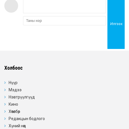
Илгээх
Холбоос
Нүүр
Мэдээ
Нэвтрүүлгүүд
Кино
Хөтөлбөр
Редакцын бодлого
Хүний нөөц