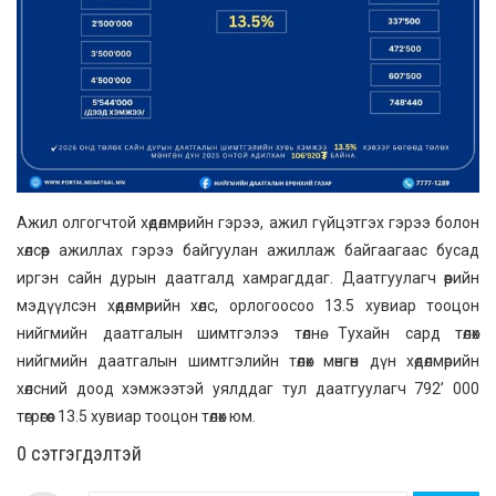
Ажил олгогчтой хөдөлмөрийн гэрээ, ажил гүйцэтгэх гэрээ болон
хөлсөөр ажиллах гэрээ байгуулан ажиллаж байгаагаас бусад
иргэн сайн дурын даатгалд хамрагддаг. Даатгуулагч өөрийн
мэдүүлсэн хөдөлмөрийн хөлс, орлогоосоо 13.5 хувиар тооцон
нийгмийн даатгалын шимтгэлээ төлнө. Тухайн сард төлөх
нийгмийн даатгалын шимтгэлийн төлөх мөнгөн дүн хөдөлмөрийн
хөлсний доод хэмжээтэй уялддаг тул даатгуулагч 792’ 000
төгрөгөөс 13.5 хувиар тооцон төлөх юм.
0 cэтгэгдэлтэй