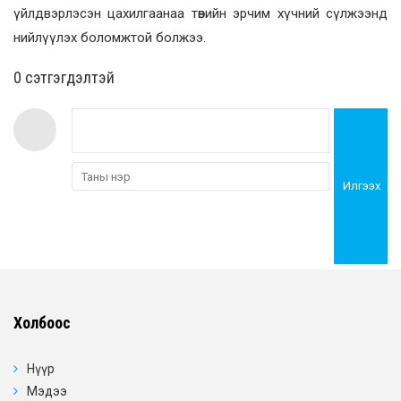
үйлдвэрлэсэн цахилгаанаа төвийн эрчим хүчний сүлжээнд
нийлүүлэх боломжтой болжээ.
0 cэтгэгдэлтэй
Илгээх
Холбоос
Нүүр
Мэдээ