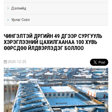
Дэлхийд
Урлаг Соёл
ЧИНГЭЛТЭЙ ДҮҮРГИЙН 49 ДҮГЭЭР СУРГУУЛЬ
ХЭРЭГЛЭЭНИЙ ЦАХИЛГААНАА 100 ХУВЬ
ӨӨРСДӨӨ ҮЙЛДВЭРЛЭДЭГ БОЛЛОО
2025-12-25