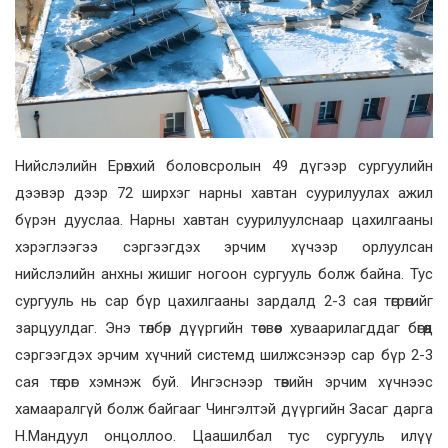
Нийслэлийн Ерөнхий боловсролын 49 дүгээр сургуулийн
дээвэр дээр 72 ширхэг нарны хавтан суурилуулах ажил
бүрэн дууслаа. Нарны хавтан суурилуулснаар цахилгааны
хэрэглээгээ сэргээгдэх эрчим хүчээр орлуулсан
нийслэлийн анхны жишиг ногоон сургууль болж байна. Тус
сургууль нь сар бүр цахилгааны зардалд 2-3 сая төгрөгийг
зарцуулдаг. Энэ төлбөр дүүргийн төсвөөс хуваарилагддаг бөгөөд
сэргээгдэх эрчим хүчний системд шилжсэнээр сар бүр 2-3
сая төгрөг хэмнэж буй. Ингэснээр төвийн эрчим хүчнээс
хамааралгүй болж байгааг Чингэлтэй дүүргийн Засаг дарга
Н.Мандуул онцоллоо. Цаашилбал тус сургууль илүү