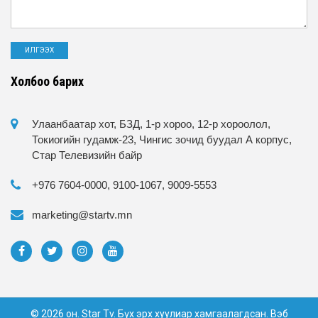
Холбоо барих
Улаанбаатар хот, БЗД, 1-р хороо, 12-р хороолол,
Токиогийн гудамж-23, Чингис зочид буудал А корпус,
Стар Телевизийн байр
+976 7604-0000, 9100-1067, 9009-5553
marketing@startv.mn
© 2026 он. Star Tv. Бүх эрх хуулиар хамгаалагдсан. Вэб