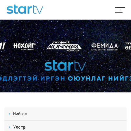
Нийгэм
Улс төр