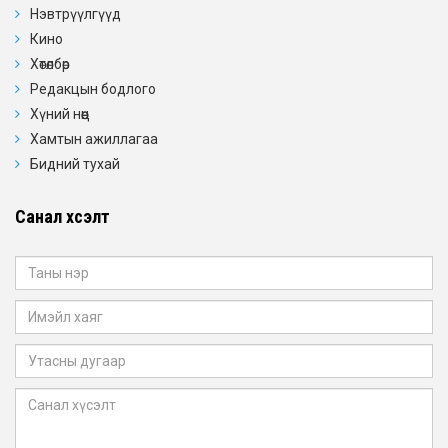
Нэвтрүүлгүүд
Кино
Хөтөлбөр
Редакцын бодлого
Хүний нөөц
Хамтын ажиллагаа
Бидний тухай
Санал хүсэлт