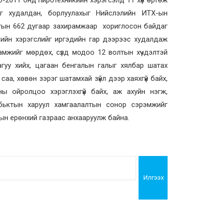
йг худалдан, борлуулахыг Нийслэлийн ИТХ-ын
аргын 662 дугаар захирамжаар хориглосон байдаг
кийн хэрэгслийг иргэдийн гар дээрээс худалдаж
намжийг мөрдөх, сүлд модоо 12 волтын хүчдэлтэй
гуу хийх, цагаан бенгалын галыг хялбар шатах
аа, хөвөн зэрэг шатамхай зүйл дээр хаяхгүй байх,
ы ойролцоо хэрэглэхгүй байх, аж ахуйн нэгж,
обьктын харуул хамгаалалтын сонор сэрэмжийг
ын ерөнхий газраас анхааруулж байна.
Илгээх