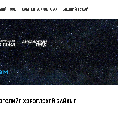
ҮНИЙ НӨӨЦ
ХАМТЫН АЖИЛЛАГАА
БИДНИЙ ТУХАЙ
ЭГСЛИЙГ ХЭРЭГЛЭХГҮЙ БАЙХЫГ