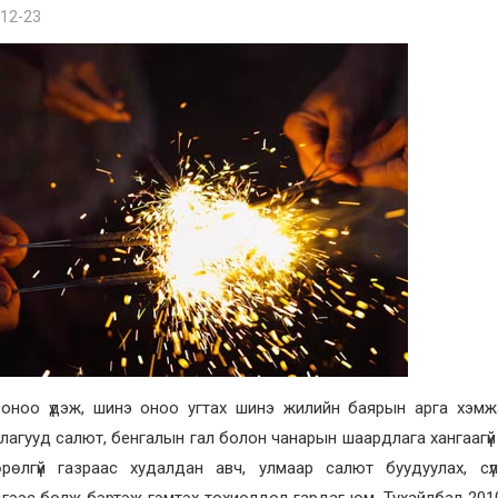
12-23
 оноо үдэж, шинэ оноо угтах шинэ жилийн баярын арга хэмжэ
лагууд салют, бенгалын гал болон чанарын шаардлага хангаагүй
рөлгүй газраас худалдан авч, улмаар салют буудуулах, с
гээс болж бэртэж гэмтэх тохиолдол гардаг юм. Тухайлбал 2010