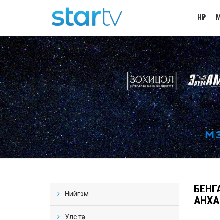
НҮҮР
М
БЕНГ
Нийгэм
АНХА
Улс төр