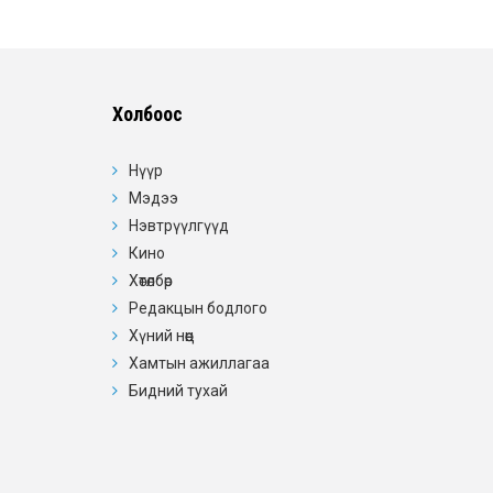
Холбоос
Нүүр
Мэдээ
Нэвтрүүлгүүд
Кино
Хөтөлбөр
Редакцын бодлого
Хүний нөөц
Хамтын ажиллагаа
Бидний тухай