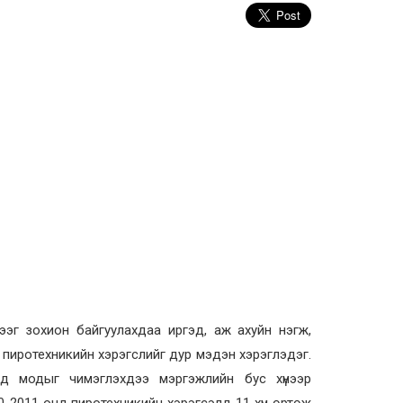
эг зохион байгуулахдаа иргэд, аж ахуйн нэгж,
 пиротехникийн хэрэгслийг дур мэдэн хэрэглэдэг.
үлд модыг чимэглэхдээ мэргэжлийн бус хүнээр
-2011 онд пиротехникийн хэрэгсэлд 11 хүн өртөж