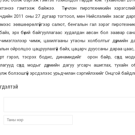
хтэнээ гэмтээж байжээ. Түүнчлэн пиротехникийн хэрэгсли
эгчдийн 2011 оны 27 дугаар тогтоол, мөн Нийслэлийн засаг д
ймээс зөвшөөрөлгүйгээр салют, бенгалын гал зэрэг пиротехни
 байх, эрх бүхий байгууллагаас худалдан авсан бол заавар са
 чимэглэлээр чимж, цахилгааны утасны холболтыг дүрмийн да
лын ойролцоо цацруулахгүй байх, цацарч дууссаны дараа цаас, с
урт гэрэл, тэсрэх бодис, динамидийг орон байр, сүлд модн
ллагууд сүлд модыг дүрмийн дагуу угсарч ашиглах, тухайн 
лж болзошгүй эрсдэлээс урьдчилан сэргийлэхийг Онцгой байдл
эгдэлтэй