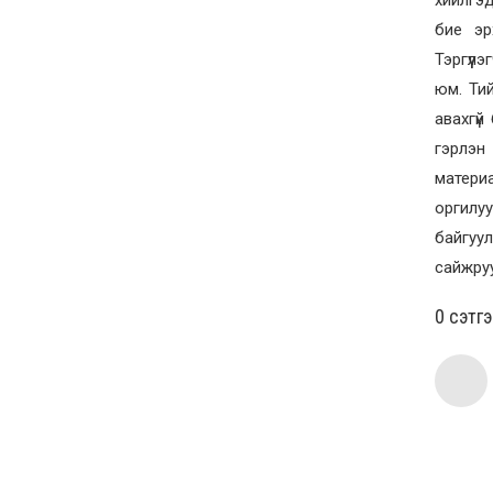
бие эр
Тэргүүл
юм. Ти
авахгүй
гэрлэн
материа
оргилу
байгуу
сайжруу
0 cэтг