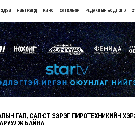
ЭДЭЭ
НЭВТРҮҮЛГҮҮД
КИНО
ХӨТӨЛБӨР
РЕДАКЦЫН БОДЛОГО
Х
АЛЫН ГАЛ, САЛЮТ ЗЭРЭГ ПИРОТЕХНИКИЙН ХЭР
АРУУЛЖ БАЙНА