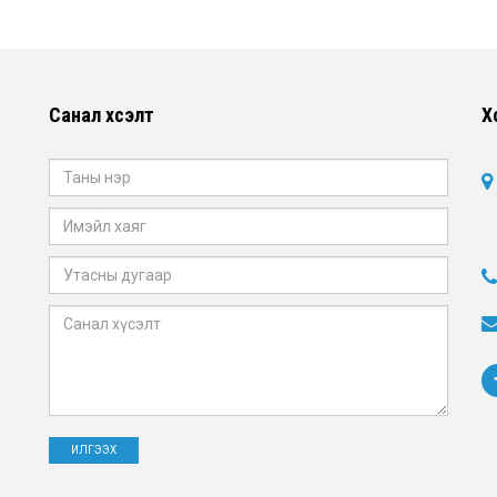
Санал хүсэлт
Х