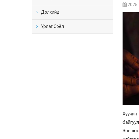
2025-
Дэлхийд
Урлаг Соёл
Хуучин
байгуул
Зөвшөө
хийлгэд