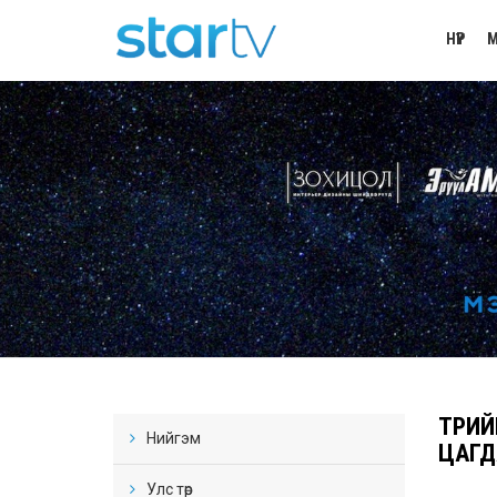
НҮҮР
М
ТӨРИ
Нийгэм
ЦАГД
Улс төр