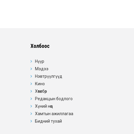
Холбоос
Нүүр
Мэдээ
Нэвтрүүлгүүд
Кино
Хөтөлбөр
Редакцын бодлого
Хүний нөөц
Хамтын ажиллагаа
Бидний тухай