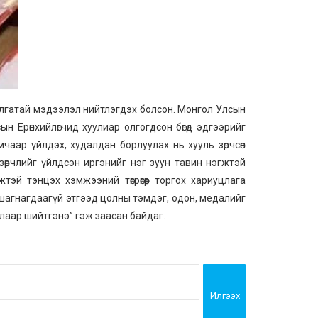
уулгатай мэдээлэл нийтлэгдэх болсон. Монгол Улсын
н Ерөнхийлөгчид хуулиар олгогдсон бөгөөд эдгээрийг
мчаар үйлдэх, худалдан борлуулах нь хууль зөрчсөн
г зөрчлийг үйлдсэн иргэнийг нэг зуун тавин нэгжтэй
жтэй тэнцэх хэмжээний төгрөгөөр торгох хариуцлага
р шагнагдаагүй этгээд цолны тэмдэг, одон, медалийг
ялаар шийтгэнэ” гэж заасан байдаг.
Илгээх