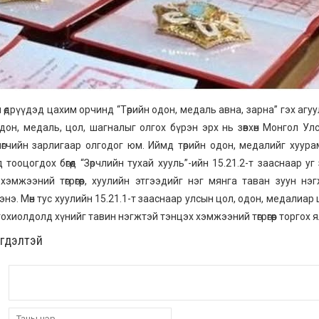
 өдрүүдэд цахим орчинд “Төрийн одон, медаль авна, зарна” гэх аг
одон, медаль, цол, шагналыг олгох бүрэн эрх нь зөвхөн Монгол Улсы
лөгчийн зарлигаар олгодог юм. Иймд төрийн одон, медалийг хуура
 тооцогдох бөгөөд “Зөрчлийн тухай хууль”-ийн 15.21.2-т зааснаар у
хэмжээний төгрөгөөр, хуулийн этгээдийг нэг мянга таван зуун нэг
энэ. Мөн тус хуулийн 15.21.1-т зааснаар улсын цол, одон, медалиа
тохиолдолд хүнийг тавин нэгжтэй тэнцэх хэмжээний төгрөгөөр торгох 
эгдэлтэй