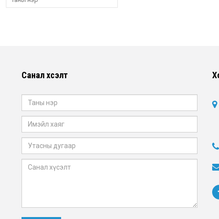
Санал хүсэлт
Х