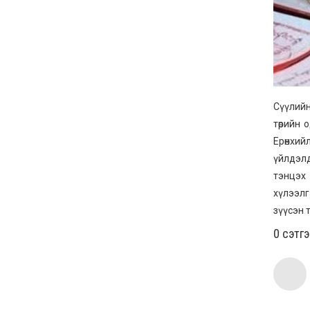
Сүүлийн
төрийн 
Ерөнхий
үйлдэлд
тэнцэх 
хүлээлг
зүүсэн 
0 cэтг