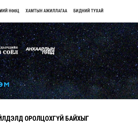
ҮНИЙ НӨӨЦ
ХАМТЫН АЖИЛЛАГАА
БИДНИЙ ТУХАЙ
ҮЙЛДЭЛД ОРОЛЦОХГҮЙ БАЙХЫГ
.