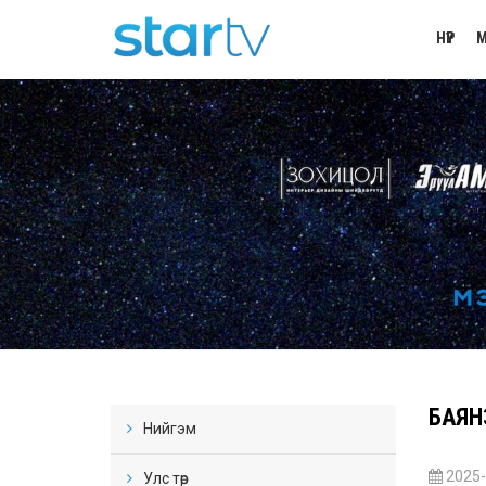
НҮҮР
М
БАЯН
Нийгэм
2025-
Улс төр