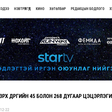
ЭДЭЭ
НЭВТРҮҮЛГҮҮД
КИНО
ХӨТӨЛБӨР
РЕДАКЦЫН БОДЛОГО
Х
ЗҮРХ ДҮҮРГИЙН 45 БОЛОН 268 ДУГААР ЦЭЦЭРЛ
12-22