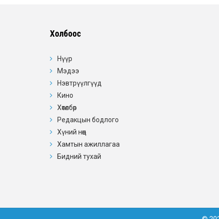
Холбоос
Нүүр
Мэдээ
Нэвтрүүлгүүд
Кино
Хөтөлбөр
Редакцын бодлого
Хүний нөөц
Хамтын ажиллагаа
Бидний тухай
© 202