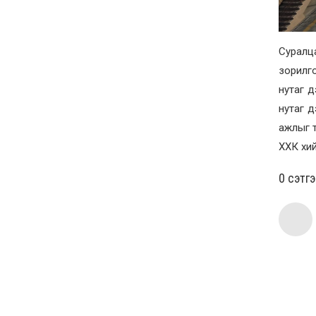
Суралц
зорилго
нутаг д
нутаг д
ажлыг т
ХХК хий
0 cэтг