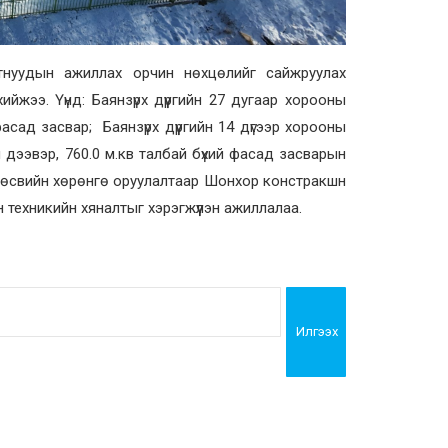
лтнуудын ажиллах орчин нөхцөлийг сайжруулах
ийжээ. Үүнд: Баянзүрх дүүргийн 27 дугаар хорооны
асад засвар; Баянзүрх дүүргийн 14 дүгээр хорооны
й дээвэр, 760.0 м.кв талбай бүхий фасад засварын
н төсвийн хөрөнгө оруулалтаар Шонхор констракшн
 техникийн хяналтыг хэрэгжүүлэн ажиллалаа.
Илгээх