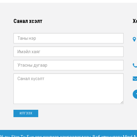
Санал хүсэлт
Х
6 он. Star Tv. Бүх эрх хуулиар хамгаалагдсан. Вэб хөгжүүлэгч
Mind A