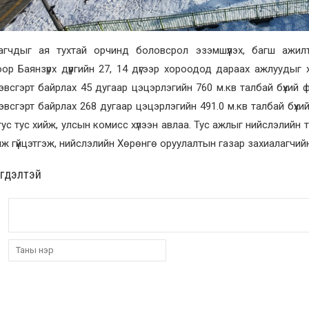
агчдыг ая тухтай орчинд боловсрол эзэмшүүлэх, багш ажи
ор Баянзүрх дүүргийн 27, 14 дүгээр хороодод дараах ажлуудыг х
эвсгэрт байрлах 45 дугаар цэцэрлэгийн 760 м.кв талбай бүхий ф
эвсгэрт байрлах 268 дугаар цэцэрлэгийн 491.0 м.кв талбай бүхи
ус тус хийж, улсын комисс хүлээн авлаа. Тус ажлыг нийслэлий
ж гүйцэтгэж, нийслэлийн Хөрөнгө оруулалтын газар захиалагчийн
эгдэлтэй