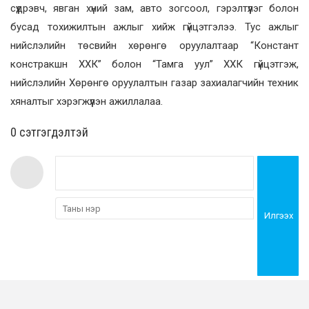
сүүдрэвч, явган хүний зам, авто зогсоол, гэрэлтүүлэг болон
бусад тохижилтын ажлыг хийж гүйцэтгэлээ. Тус ажлыг
нийслэлийн төсвийн хөрөнгө оруулалтаар “Констант
констракшн ХХК” болон “Тамга уул” ХХК гүйцэтгэж,
нийслэлийн Хөрөнгө оруулалтын газар захиалагчийн техник
хяналтыг хэрэгжүүлэн ажиллалаа.
0 cэтгэгдэлтэй
Илгээх