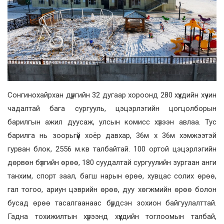
Сонгинохайрхан дүүргийн 32 дугаар хороонд 280 хүүхдийн хүчин
чадалтай бага сургууль, цэцэрлэгийн цогцолборын
барилгын ажил дуусаж, улсын комисс хүлээн авлаа. Тус
барилга нь зоорьгүй хоёр давхар, 36м х 36м хэмжээтэй
гурван блок, 2556 м.кв талбайтай. 100 ортой цэцэрлэгийн
дөрвөн бүлгийн өрөө, 180 суудалтай сургуулийн зургаан анги
танхим, спорт заал, багш нарын өрөө, хувцас солих өрөө,
гал тогоо, ариун цэврийн өрөө, дуу хөгжмийн өрөө болон
бусад өрөө тасалгаанаас бүрдсэн зохион байгуулалттай.
Гадна тохижилтын хүрээнд хүүхдийн тоглоомын талбай,