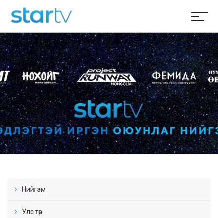
Нийгэм
Улс төр