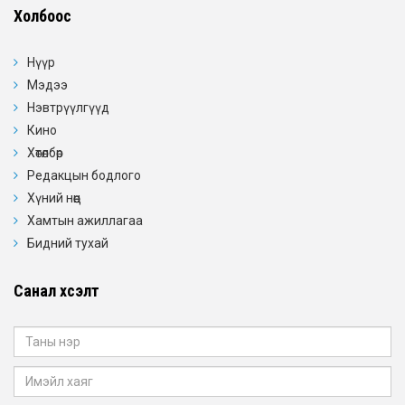
Холбоос
Нүүр
Мэдээ
Нэвтрүүлгүүд
Кино
Хөтөлбөр
Редакцын бодлого
Хүний нөөц
Хамтын ажиллагаа
Бидний тухай
Санал хүсэлт