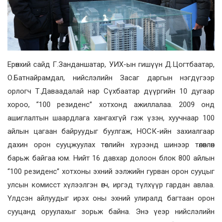
Ерөнхий сайд Г.Занданшатар, УИХ-ын гишүүн Д.Цогтбаатар,
О.Батнайрамдал, нийслэлийн Засаг даргын нэгдүгээр
орлогч Т.Даваадалай нар Сүхбаатар дүүргийн 10 дугаар
хороо, “100 резиденс” хотхонд ажиллалаа. 2009 онд
ашиглалтын шаардлага хангахгүй гэж үзэн, хуучнаар 100
айлын цагаан байруудыг буулгаж, НОСК-ийн захиалгаар
дахин орон сууцжуулах төслийн хүрээнд шинээр төлөвлөн
барьж байгаа юм. Нийт 16 давхар долоон блок 800 айлын
“100 резиденс” хотхоны эхний ээлжийн гурван орон сууцыг
улсын комисст хүлээлгэн өгч, иргэд түлхүүр гардан авлаа.
Үлдсэн айлуудыг ирэх оны эхний улиралд багтаан орон
сууцанд оруулахыг зорьж байна. Энэ үеэр нийслэлийн