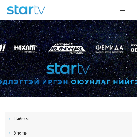
Нийгэм
Улс төр