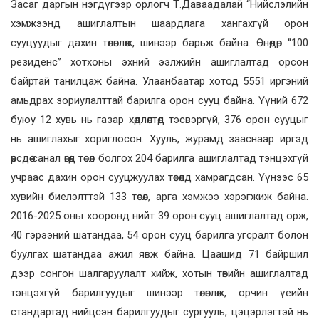
Засаг даргын нэгдүгээр орлогч Т.Даваадалай “Нийслэлийн
хэмжээнд ашиглалтын шаардлага хангахгүй орон
сууцуудыг дахин төлөвлөж, шинээр барьж байна. Өнөөдөр “100
резиденс” хотхоны эхний ээлжийн ашиглалтад орсон
байртай танилцаж байна. Улаанбаатар хотод 5551 иргэний
амьдрах зориулалттай барилга орон сууц байна. Үүний 672
буюу 12 хувь нь газар хөдлөлтөд тэсвэргүй, 376 орон сууцыг
нь ашиглахыг хориглосон. Хууль, журамд зааснаар иргэд
өөрсдөө санал өгөөд төсөл болгох 204 барилга ашиглалтад тэнцэхгүй
учраас дахин орон сууцжуулах төсөлд хамрагдсан. Үүнээс 65
хувийн биелэлттэй 133 төсөл, арга хэмжээ хэрэгжиж байна.
2016-2025 оны хооронд нийт 39 орон сууц ашиглалтад орж,
40 гэрээний шатандаа, 54 орон сууц барилга угсралт болон
буулгах шатандаа ажил явж байна. Цаашид 71 байршил
дээр сонгон шалгаруулалт хийж, хотын төвийн ашиглалтад
тэнцэхгүй барилгуудыг шинээр төлөвлөж, орчин үеийн
стандартад нийцсэн барилгуудыг сургууль, цэцэрлэгтэй нь