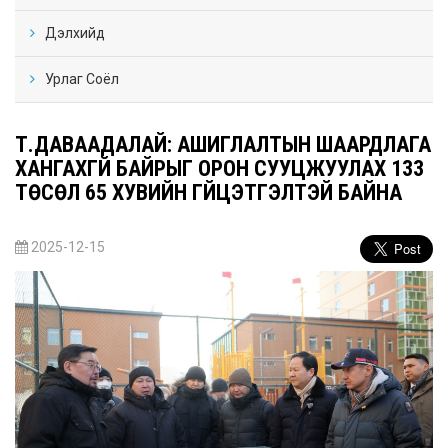
Дэлхийд
Урлаг Соёл
Т.ДАВААДАЛАЙ: АШИГЛАЛТЫН ШААРДЛАГА
ХАНГАХГҮЙ БАЙРЫГ ОРОН СУУЦЖУУЛАХ 133
ТӨСӨЛ 65 ХУВИЙН ГҮЙЦЭТГЭЛТЭЙ БАЙНА
2025-12-15