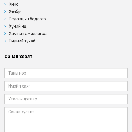
Кино
Хөтөлбөр
Редакцын бодлого
Хүний нөөц
Хамтын ажиллагаа
Бидний тухай
Санал хүсэлт