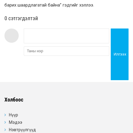
барих шаардлагатай байна” гэдгийг хэллээ.
0 cэтгэгдэлтэй
Илгээх
Холбоос
Нүүр
Мэдээ
Нэвтрүүлгүүд