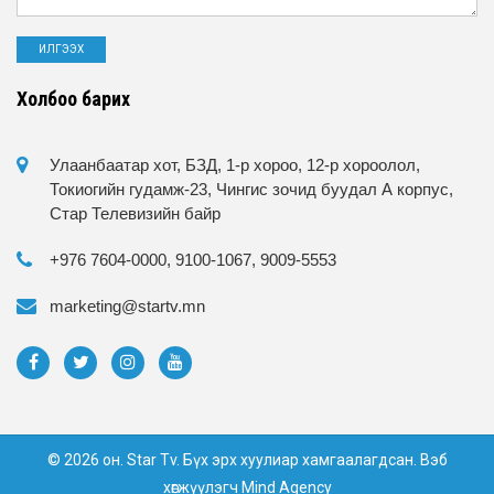
Холбоо барих
Улаанбаатар хот, БЗД, 1-р хороо, 12-р хороолол,
Токиогийн гудамж-23, Чингис зочид буудал А корпус,
Стар Телевизийн байр
+976 7604-0000, 9100-1067, 9009-5553
marketing@startv.mn
© 2026 он. Star Tv. Бүх эрх хуулиар хамгаалагдсан. Вэб
хөгжүүлэгч
Mind Agency