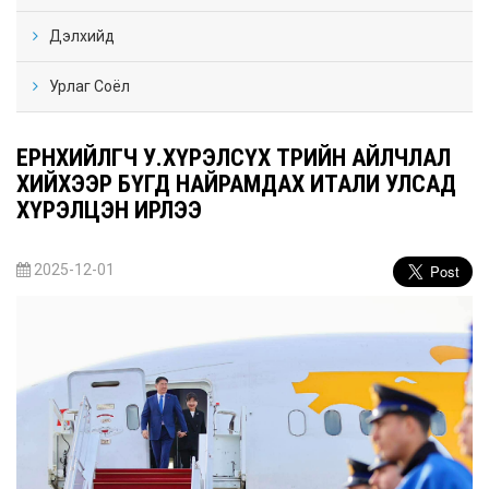
Дэлхийд
Урлаг Соёл
ЕРӨНХИЙЛӨГЧ У.ХҮРЭЛСҮХ ТӨРИЙН АЙЛЧЛАЛ
ХИЙХЭЭР БҮГД НАЙРАМДАХ ИТАЛИ УЛСАД
ХҮРЭЛЦЭН ИРЛЭЭ
2025-12-01