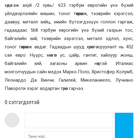
хөдөө аж ахуй /2 хувь/. 623 тэрбум еврогийн үнэ бүхий
үйлдвэрлэлийн машин, тоног төхөөрөмж, тээврийн хэрэгсэл,
даавуу, металл хийц, эмийн бүтээгдэхүүн голлон гаргаж,
гадаадаас 568 тэрбум еврогийн үнэ бүхий газрын тос,
байгалийн хий, тээврийн хэрэгсэл, металл эдлэл, хүнс,
тоног төхөөрөмж авдаг. Гадаадын шууд хөрөнгө оруулалт нь 452
сая евро. Нүүрс, мөнгөн ус, цайр, гантиг, хайлуур жонш,
байгалийн хий, загасны арвин нөөцтэй. Италиас
монголчуудын сайн мэдэх Марко Поло, Христофер Колумб,
Леонардо Да Винчи, Галилей, Микеланжело, Лучиано
Павороти зэрэг алдартан төрөн гарчээ.
0 cэтгэгдэлтэй