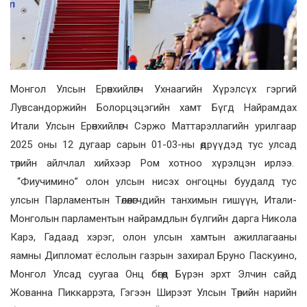
Монгол Улсын Ерөнхийлөгч Ухнаагийн Хүрэлсүх гэргий
Лувсандоржийн Болорцэцэгийн хамт Бүгд Найрамдах
Итали Улсын Ерөнхийлөгч Сэржо Маттарэллагийн урилгаар
2025 оны 12 дугаар сарын 01-03-ны өдрүүдэд тус улсад
төрийн айлчлал хийхээр Ром хотноо хүрэлцэн ирлээ.
“Фиучимино” олон улсын нисэх онгоцны буудалд тус
улсын Парламентын Төлөөлөгчдийн танхимын гишүүн, Итали-
Монголын парламентын найрамдлын бүлгийн дарга Никола
Карэ, Гадаад хэрэг, олон улсын хамтын ажиллагааны
яамны Дипломат ёслолын газрын захирал Бруно Паскуино,
Монгол Улсад суугаа Онц бөгөөд Бүрэн эрхт Элчин сайд
Жованна Пиккаррэта, Гэгээн Ширээт Улсын Төрийн нарийн