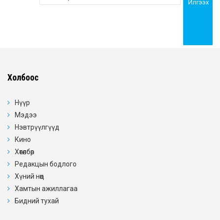
Илгээх
Холбоос
Нүүр
Мэдээ
Нэвтрүүлгүүд
Кино
Хөтөлбөр
Редакцын бодлого
Хүний нөөц
Хамтын ажиллагаа
Бидний тухай