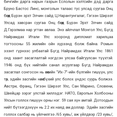
бичгийн дарга нарын газрын Ёслолын хэлтсийн дэд дарга
Бруно Бастос Линс, монголын талаас тус улсад суугаа Онц
бөгөөд Бүрэн эрхт Элчин сайд Ц.Нарантунгалаг, Гэгээн Ширээт
Улсад хавсран суугаа Онц бөгөөд Бүрэн Эрхт Элчин сайд
Д.Гэрэлмаа нар угтан авлаа. Энэ айлчлал Монгол Улс, Бүгд
Найрамдах Итали Улс хооронд дипломат харилцаа
тогтоосны 55 жилийн ойн хүрээнд болж байна. Ромын
эзэнт гүрнээс улбаатай Бүгд Найрамдах Итали Улс 1861
онд хаант засаглалтай нэгдсэн улсаа байгуулсан түүхтэй.
1946 онд бүх нийтийн санал асуулгаар Бүгд Найрамдах
засаглал сонгосон нь өнөөгийн “Их-7”-ийн бүлгийн гишүүн, улс
төр, эдийн засгийн нөлөө бүхий улс болох үндэс суурь болжээ.
Австри, Франц, Гэгээн Ширээт Улс, Сан Марино, Словени,
Швейцар зэрэг улстай хиллэдэг. НАТО, Европын Холбооны
Улсын голлох гишүүн орны нэг. 59 сая хүн амтай. Дотоодын
нийт бүтээгдэхүүн нь 2.2 их наяд ам.доллар. Эдийн засгийн
голлох салбар нь үйлчилгээ /65 хувь/, аж үйлдвэр /23 хувь/,