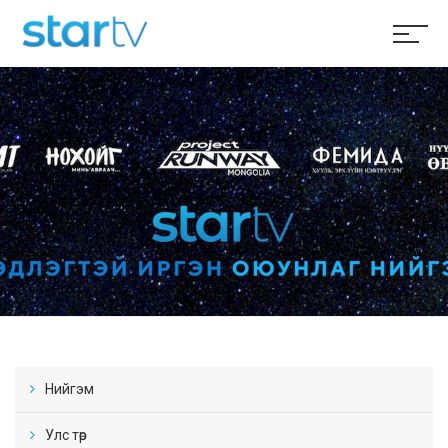
Нийгэм
Улс төр