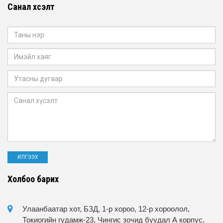
Санал хүсэлт
Холбоо барих
Улаанбаатар хот, БЗД, 1-р хороо, 12-р хороолол,
Токиогийн гудамж-23, Чингис зочид буудал А корпус,