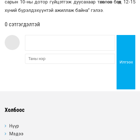
сарын 10-ны дотор гүйцэтгэж дуусахаар төлөвлөсөн бөгөөд 12-15
хүний бүрэлдэхүүнтэй ажиллаж байна” гэлээ.
0 cэтгэгдэлтэй
Илгээх
Холбоос
Нүүр
Мэдээ