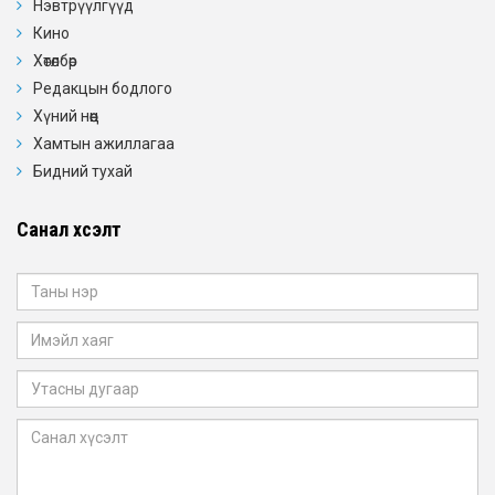
Нэвтрүүлгүүд
Кино
Хөтөлбөр
Редакцын бодлого
Хүний нөөц
Хамтын ажиллагаа
Бидний тухай
Санал хүсэлт