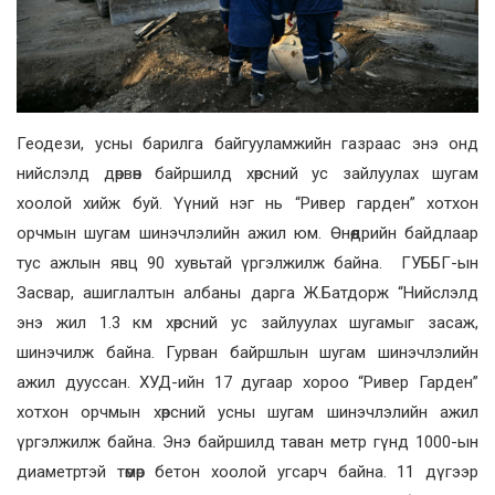
Геодези, усны барилга байгууламжийн газраас энэ онд
нийслэлд дөрвөн байршилд хөрсний ус зайлуулах шугам
хоолой хийж буй. Үүний нэг нь “Ривер гарден” хотхон
орчмын шугам шинэчлэлийн ажил юм. Өнөөдрийн байдлаар
тус ажлын явц 90 хувьтай үргэлжилж байна. ГУББГ-ын
Засвар, ашиглалтын албаны дарга Ж.Батдорж “Нийслэлд
энэ жил 1.3 км хөрсний ус зайлуулах шугамыг засаж,
шинэчилж байна. Гурван байршлын шугам шинэчлэлийн
ажил дууссан. ХУД-ийн 17 дугаар хороо “Ривер Гарден”
хотхон орчмын хөрсний усны шугам шинэчлэлийн ажил
үргэлжилж байна. Энэ байршилд таван метр гүнд 1000-ын
диаметртэй төмөр бетон хоолой угсарч байна. 11 дүгээр