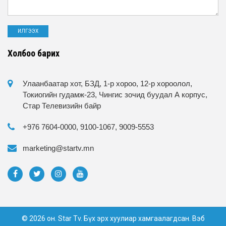
Холбоо барих
Улаанбаатар хот, БЗД, 1-р хороо, 12-р хороолол,
Токиогийн гудамж-23, Чингис зочид буудал А корпус,
Стар Телевизийн байр
+976 7604-0000, 9100-1067, 9009-5553
marketing@startv.mn
© 2026 он. Star Tv. Бүх эрх хуулиар хамгаалагдсан. Вэб