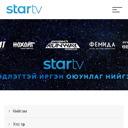
Нийгэм
Улс төр