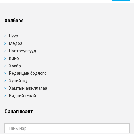
Холбоос
Нүүр
Мэдээ
Нэвтрүүлгүүд
Кино
Хөтөлбөр
Редакцын бодлого
Хүний нөөц
Хамтын ажиллагаа
Бидний тухай
Санал хүсэлт