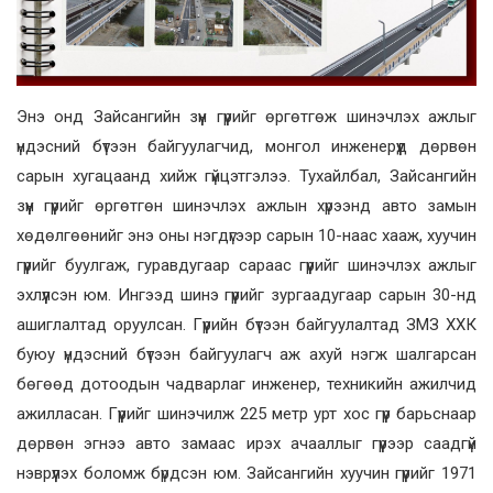
Энэ онд Зайсангийн зүүн гүүрийг өргөтгөж шинэчлэх ажлыг
үндэсний бүтээн байгуулагчид, монгол инженерүүд дөрвөн
сарын хугацаанд хийж гүйцэтгэлээ. Тухайлбал, Зайсангийн
зүүн гүүрийг өргөтгөн шинэчлэх ажлын хүрээнд авто замын
хөдөлгөөнийг энэ оны нэгдүгээр сарын 10-наас хааж, хуучин
гүүрийг буулгаж, гуравдугаар сараас гүүрийг шинэчлэх ажлыг
эхлүүлсэн юм. Ингээд шинэ гүүрийг зургаадугаар сарын 30-нд
ашиглалтад оруулсан. Гүүрийн бүтээн байгуулалтад ЗМЗ ХХК
буюу үндэсний бүтээн байгуулагч аж ахуй нэгж шалгарсан
бөгөөд дотоодын чадварлаг инженер, техникийн ажилчид
ажилласан. Гүүрийг шинэчилж 225 метр урт хос гүүр барьснаар
дөрвөн эгнээ авто замаас ирэх ачааллыг гүүрээр саадгүй
нэврүүлэх боломж бүрдсэн юм. Зайсангийн хуучин гүүрийг 1971