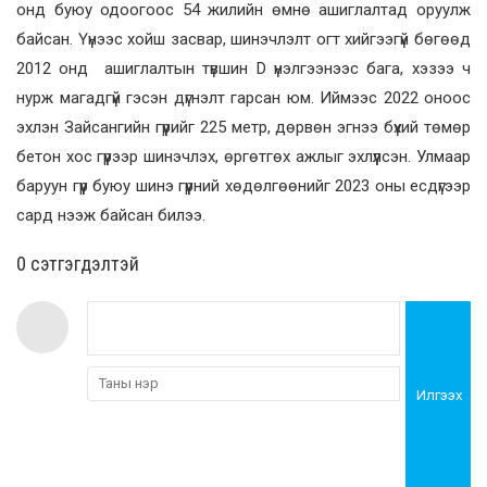
онд буюу одоогоос 54 жилийн өмнө ашиглалтад оруулж
байсан. Үүнээс хойш засвар, шинэчлэлт огт хийгээгүй бөгөөд
2012 онд ашиглалтын түвшин D үнэлгээнээс бага, хэзээ ч
нурж магадгүй гэсэн дүгнэлт гарсан юм. Иймээс 2022 оноос
эхлэн Зайсангийн гүүрийг 225 метр, дөрвөн эгнээ бүхий төмөр
бетон хос гүүрээр шинэчлэх, өргөтгөх ажлыг эхлүүлсэн. Улмаар
баруун гүүр буюу шинэ гүүрний хөдөлгөөнийг 2023 оны есдүгээр
сард нээж байсан билээ.
0 cэтгэгдэлтэй
Илгээх