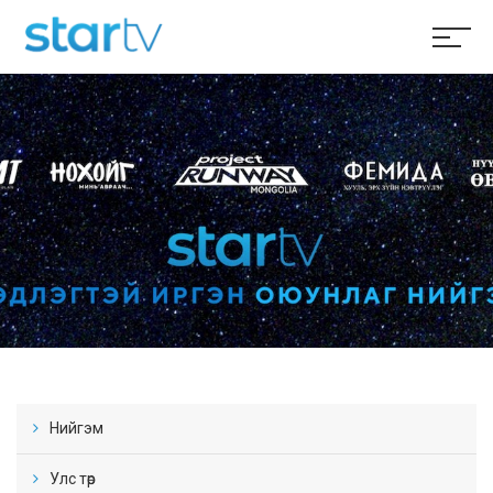
Нийгэм
Улс төр