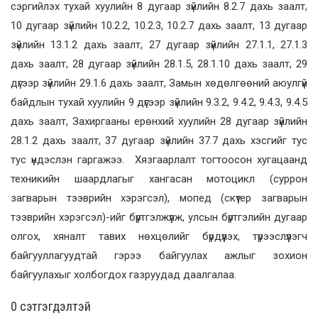
сэргийлэх тухай хуулийн 8 дугаар зүйлийн 8.2.7 дахь заалт,
10 дугаар зүйлийн 10.2.2, 10.2.3, 10.2.7 дахь заалт, 13 дугаар
зүйлийн 13.1.2 дахь заалт, 27 дугаар зүйлийн 27.1.1, 27.1.3
дахь заалт, 28 дугаар зүйлийн 28.1.5, 28.1.10 дахь заалт, 29
дүгээр зүйлийн 29.1.6 дахь заалт, Замын хөдөлгөөний аюулгүй
байдлын тухай хуулийн 9 дүгээр зүйлийн 9.3.2, 9.4.2, 9.4.3, 9.4.5
дахь заалт, Захиргааны ерөнхий хуулийн 28 дугаар зүйлийн
28.1.2 дахь заалт, 37 дугаар зүйлийн 37.7 дахь хэсгийг тус
тус үндэслэн гаргажээ. Хязгаарлалт тогтоосон хугацаанд
техникийн шаардлагыг хангасан мотоцикл (суррон
загварын тээврийн хэрэгсэл), мопед (скүтер загварын
тээврийн хэрэгсэл)-ийг бүртгэлжүүлж, улсын бүртгэлийн дугаар
олгох, хяналт тавих нөхцөлийг бүрдүүлэх, түрээслүүлэгч
байгууллагуудтай гэрээ байгуулах ажлыг зохион
байгуулахыг холбогдох газруудад даалгалаа.
0 cэтгэгдэлтэй