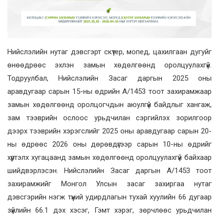
Нийслэлийн нутаг дэвсгэрт скүтер, мопед, цахилгаан дугуйг
өнөөдрөөс эхлэн замын хөдөлгөөнд оролцуулахгүй.
Тодруулбал, Нийслэлийн Засаг даргын 2025 оны
аравдугаар сарын 15-ны өдрийн А/1453 тоот захирамжаар
замын хөдөлгөөнд оролцогчдын аюулгүй байдлыг хангаж,
зам тээврийн ослоос урьдчилан сэргийлэх зорилгоор
дээрх тээврийн хэрэгслийг 2025 оны аравдугаар сарын 20-
ны өдрөөс 2026 оны дөрөвдүгээр сарын 10-ны өдрийг
хүртэлх хугацаанд замын хөдөлгөөнд оролцуулахгүй байхаар
шийдвэрлэсэн. Нийслэлийн Засаг даргын А/1453 тоот
захирамжийг Монгол Улсын засаг захиргаа нутаг
дэвсгэрийн нэгж түүний удирдлагын тухай хуулийн 66 дугаар
зүйлийн 66.1 дэх хэсэг, Гэмт хэрэг, зөрчлөөс урьдчилан