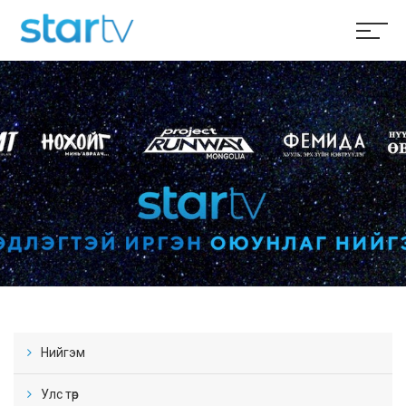
Нийгэм
Улс төр