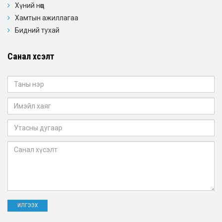
Хүний нөөц
Хамтын ажиллагаа
Бидний тухай
Санал хүсэлт