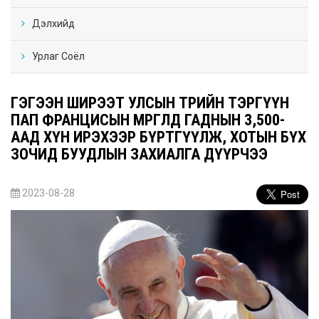
Дэлхийд
Урлаг Соёл
ГЭГЭЭН ШИРЭЭТ УЛСЫН ТӨРИЙН ТЭРГҮҮН
ПАП ФРАНЦИСЫН МӨРГӨЛД ГАДНЫН 3,500-
ААД ХҮН ИРЭХЭЭР БҮРТГҮҮЛЖ, ХОТЫН БҮХ
ЗОЧИД БУУДЛЫН ЗАХИАЛГА ДҮҮРЧЭЭ
2023-08-28