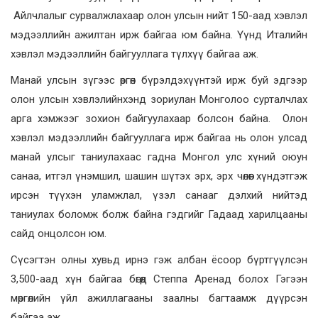
Айлчлалыг сурвалжлахаар олон улсын нийт 150-аад хэвлэл
мэдээллийн ажилтан ирж байгаа юм байна. Үүнд Италийн
хэвлэл мэдээллийн байгууллага түлхүү байгаа аж.
Манай улсын зүгээс өргөн бүрэлдэхүүнтэй ирж буй эдгээр
олон улсын хэвлэлийнхэнд зориулан Монголоо сурталчлах
арга хэмжээг зохион байгуулахаар болсон байна. Олон
хэвлэл мэдээллийн байгууллага ирж байгаа нь олон улсад
манай улсыг таниулахаас гадна Монгол улс хүний оюун
санаа, итгэл үнэмшил, шашин шүтэх эрх, эрх чөлөөг хүндэтгэж
ирсэн түүхэн уламжлал, үзэл санааг дэлхий нийтэд
таниулах боломж болж байна гэдгийг Гадаад харилцааны
сайд онцолсон юм.
Сүсэгтэн олны хувьд ирнэ гэж албан ёсоор бүртгүүлсэн
3,500-аад хүн байгаа бөгөөд Степпа Аренад болох Гэгээн
мөргөлийн үйл ажиллагааны заалны багтаамж дүүрсэн
байгаа аж.