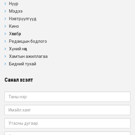
Нүүр
Мэдээ
Нэвтрүүлгүүд
Кино
Хөтөлбөр
Редакцын бодлого
Хүний нөөц
Хамтын ажиллагаа
Бидний тухай
Санал хүсэлт