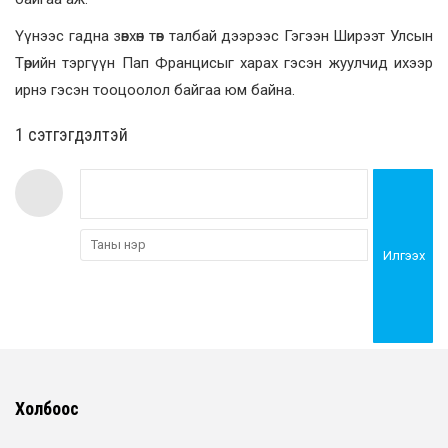
Үүнээс гадна зөвхөн төв талбай дээрээс Гэгээн Ширээт Улсын
Төрийн тэргүүн Пап Францисыг харах гэсэн жуулчид ихээр
ирнэ гэсэн тооцоолол байгаа юм байна.
1 сэтгэгдэлтэй
Илгээх
Холбоос