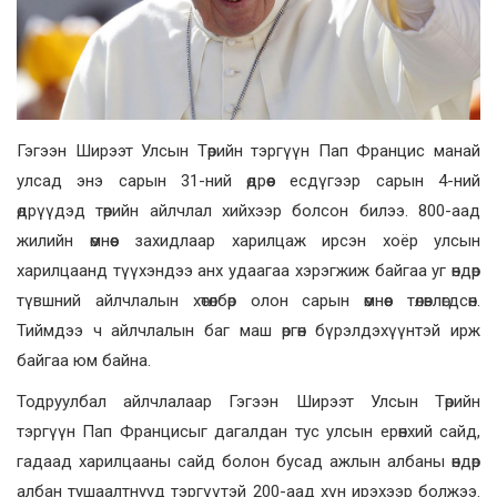
Гэгээн Ширээт Улсын Төрийн тэргүүн Пап Францис манай
улсад энэ сарын 31-ний өдрөөс есдүгээр сарын 4-ний
өдрүүдэд төрийн айлчлал хийхээр болсон билээ. 800-аад
жилийн өмнөөс захидлаар харилцаж ирсэн хоёр улсын
харилцаанд түүхэндээ анх удаагаа хэрэгжиж байгаа уг өндөр
түвшний айлчлалын хөтөлбөр олон сарын өмнөөс төлөвлөгдсөн.
Тиймдээ ч айлчлалын баг маш өргөн бүрэлдэхүүнтэй ирж
байгаа юм байна.
Тодруулбал айлчлалаар Гэгээн Ширээт Улсын Төрийн
тэргүүн Пап Францисыг дагалдан тус улсын ерөнхий сайд,
гадаад харилцааны сайд болон бусад ажлын албаны өндөр
албан тушаалтнууд тэргүүтэй 200-аад хүн ирэхээр болжээ.