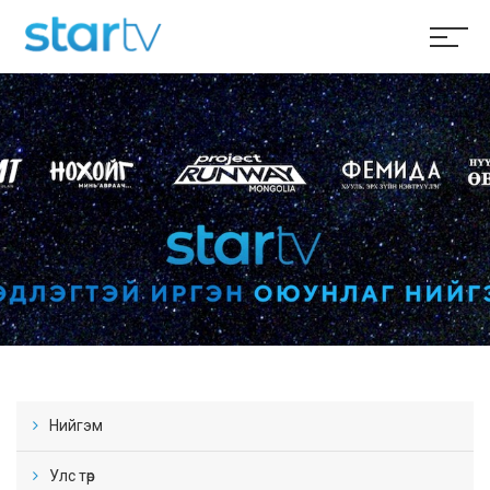
Нийгэм
Улс төр