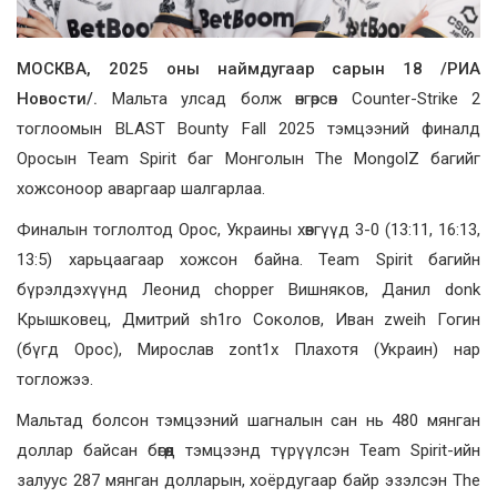
МОСКВА, 2025 оны наймдугаар сарын 18 /РИА
Новости/.
Мальта улсад болж өнгөрсөн Counter-Strike 2
тоглоомын BLAST Bounty Fall 2025 тэмцээний финалд
Оросын Team Spirit баг Монголын The MongolZ багийг
хожсоноор аваргаар шалгарлаа.
Финалын тоглолтод Орос, Украины хөвгүүд 3-0 (13:11, 16:13,
13:5) харьцаагаар хожсон байна. Team Spirit багийн
бүрэлдэхүүнд Леонид chopper Вишняков, Данил donk
Крышковец, Дмитрий sh1ro Соколов, Иван zweih Гогин
(бүгд Орос), Мирослав zont1x Плахотя (Украин) нар
тогложээ.
Мальтад болсон тэмцээний шагналын сан нь 480 мянган
доллар байсан бөгөөд тэмцээнд түрүүлсэн Team Spirit-ийн
залуус 287 мянган долларын, хоёрдугаар байр эзэлсэн The