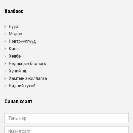
Холбоос
Нүүр
Мэдээ
Нэвтрүүлгүүд
Кино
Хөтөлбөр
Редакцын бодлого
Хүний нөөц
Хамтын ажиллагаа
Бидний тухай
Санал хүсэлт