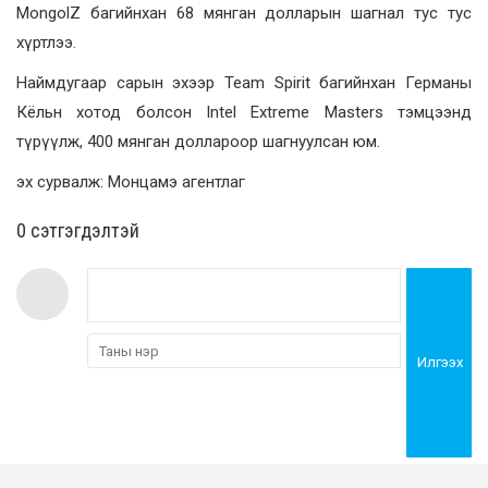
MongolZ багийнхан 68 мянган долларын шагнал тус тус
хүртлээ.
Наймдугаар сарын эхээр Team Spirit багийнхан Германы
Кёльн хотод болсон Intel Extreme Masters тэмцээнд
түрүүлж, 400 мянган доллароор шагнуулсан юм.
эх сурвалж: Монцамэ агентлаг
0 cэтгэгдэлтэй
Илгээх