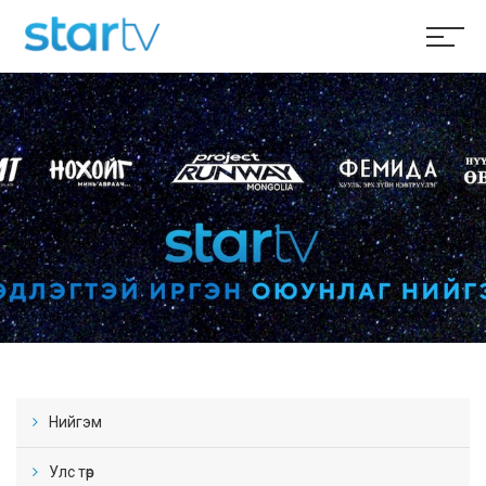
Нийгэм
Улс төр