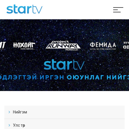
Нийгэм
Улс төр