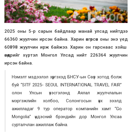
2025 оны 5-р сарын байдлаар манай улсад нийтдээ
66360 жуулчин ирсэн байна. Харин өнгөрсөн оны энэ үед
60898 жуулчин ирж байжээ. Харин он гарснаас хойш
өнөөдрийг хүртэл Монгол Улсад нийт 226364 жуулчин
ирсэн байна.
Нэмэлт мэдээлэл хүргэхэд БНСУ-ын Сөүл хотод болж
буй “SITF 2025- SEOUL INTERNATIONAL TRAVEL FAIR”
олон Улсын үзэсгэлэнд Аялал жуулчлалын
мэргэжлийн холбоо, Солонгосын үах зээлд
ажилладаг 9 тур оператор компанийн хамт “Go
Mongolia” үндэсний брэндийн дор Монгол Улсаа
сурталчлан ажиллаж байна.