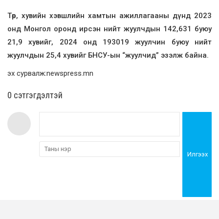
Төр, хувийн хэвшлийн хамтын ажиллагааны дүнд 2023
онд Монгол оронд ирсэн нийт жуулчдын 142,631 буюу
21,9 хувийг, 2024 онд 193019 жуулчин буюу нийт
жуулчдын 25,4 хувийг БНСУ-ын “жуулчид” эзэлж байна.
эх сурвалж:newspress.mn
0 cэтгэгдэлтэй
Илгээх