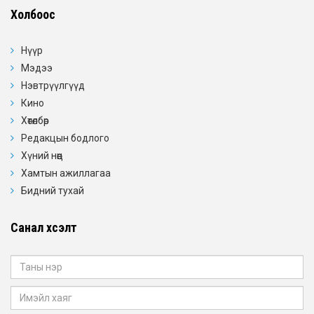
Холбоос
Нүүр
Мэдээ
Нэвтрүүлгүүд
Кино
Хөтөлбөр
Редакцын бодлого
Хүний нөөц
Хамтын ажиллагаа
Бидний тухай
Санал хүсэлт