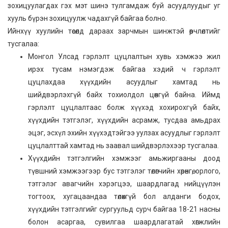
зохицуулагдах гэх мэт шинэ тулгамдаж буй асуудлуудыг уг
хууль бүрэн зохицуулж чадахгүй байгаа болно.
Ийнхүү хуулийн төсөлд дараах зарчмын шинжтэй өөрчлөлтийг
тусгалаа:
Монгол Улсад гэрлэлт цуцлалтын хувь хэмжээ жил
ирэх тусам нэмэгдэж байгаа хэдий ч гэрлэлт
цуцлахдаа хүүхдийн асуудлыг хамтад нь
шийдвэрлэхгүй байх тохиолдол цөөнгүй байна. Иймд
гэрлэлт цуцлалтаас болж хүүхэд хохирохгүй байх,
хүүхдийн тэтгэлэг, хүүхдийн асрамж, тусдаа амьдрах
эцэг, эсхүл эхийн хүүхэдтэйгээ уулзах асуудлыг гэрлэлт
цуцлалттай хамтад нь заавал шийдвэрлэхээр тусгалаа.
Хүүхдийн тэтгэлгийн хэмжээг амьжиргааны доод
түвшний хэмжээгээр бус тэтгэлэг төлөгчийн хөрөнгө, орлого,
тэтгэлэг авагчийн хэрэгцээ, шаардлагад нийцүүлэн
тогтоох, хугацаандаа төлөхгүй бол алданги бодох,
хүүхдийн тэтгэлгийг сургуульд сурч байгаа 18-21 насны
болон асаргаа, сувилгаа шаардлагатай хөгжлийн