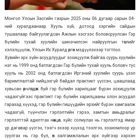
Монгол Улсын Засгийн газрын 2025 оны 06 дугаар сарын 04-
ний хуралдаанаар Хууль зүй, дотоод хэргийн сайдын
тушаалаар байгуулагдсан Ажлын хэсгээс боловсруулсан Гэр
бүлийн тухай хуулийн шинэчилсэн найруулгын төслийг
хэлэлцүүлж, Улсын Их Хуралд өргөн мэдүүлэхээр тогтлоо.
Хувийн эрх зүйн асуудлуудыг зохицуулж байгаа суурь хуулийн
нэг нь 1999 онд батлагдсан Гэр бүлийн тухай хууль боловч тус
хууль нь 2002 онд батлагдсан Иргэний хуулийн суурь үзэл
баримтлалтай нийцэхгүй байдал практикт үүссэн, цаашлаад
хувьсан өөрчлөгдөж буй гэр бүлийн харилцааг бүрэн зохицуулж
чадахгүйгээс практикт гэр бүлийн харилцааны олон асуудал
гарахад хүүхэд, гэр бүлийн гишүүдийн эрхийг бүрэн хамгаалж
чадахгүй, түүнчлэн гэрлэлтийн гэрээ, хамтын амьдралыг
гэрлэлттэй адилтгах нөхцөл, хүйс солиулах нь гэрлэлтэд ямар
үр дагавар үүсгэх, тээгч эхээр хүүхэд тээлгэх, зохиомлоор үр
суулгах нь гэр бүл, өв залгамжлалын эрх зүйгээр хэрхэн