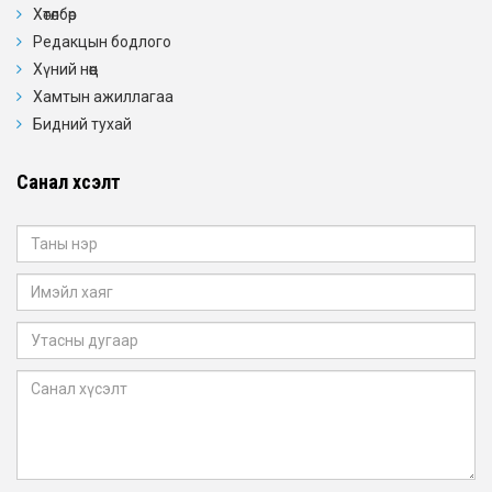
Хөтөлбөр
Редакцын бодлого
Хүний нөөц
Хамтын ажиллагаа
Бидний тухай
Санал хүсэлт