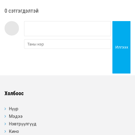
0 cэтгэгдэлтэй
Илгээх
Холбоос
Нүүр
Мэдээ
Нэвтрүүлгүүд
Кино