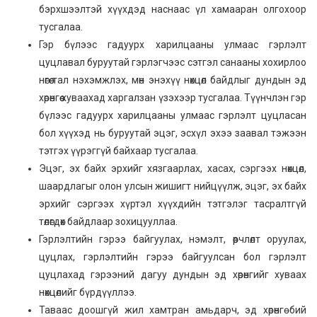
бэрхшээлтэй хүүхдэд наснаас үл хамааран олгохоор
тусгалаа.
Гэр бүлээс гадуурх харилцааны улмаас гэрлэлт
цуцлавал буруутай гэрлэгчээс сэтгэл санааны хохирлоо
нөгөө тал нэхэмжлэх, мөн энэхүү нөхцөл байдлыг дундын эд
хөрөнгөө хуваахад харгалзан үзэхээр тусгалаа. Түүнчлэн гэр
бүлээс гадуурх харилцааны улмаас гэрлэлт цуцласан
бол хүүхэд нь буруутай эцэг, эсхүл эхээ заавал тэжээн
тэтгэх үүрэггүй байхаар тусгалаа.
Эцэг, эх байх эрхийг хязгаарлах, хасах, сэргээх нөхцөл,
шаардлагыг олон улсын жишигт нийцүүлж, эцэг, эх байх
эрхийг сэргээх хүртэл хүүхдийн тэтгэлэг тасралтгүй
төлөгдөх байдлаар зохицууллаа.
Гэрлэлтийн гэрээ байгуулах, нэмэлт, өөрчлөлт оруулах,
цуцлах, гэрлэлтийн гэрээ байгуулсан бол гэрлэлт
цуцлахад гэрээний дагуу дундын эд хөрөнгийг хуваах
нөхцөлийг бүрдүүллээ.
Таваас доошгүй жил хамтран амьдарч, эд хөрөнгө бий