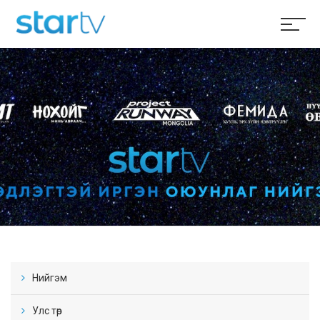
Нийгэм
Улс төр