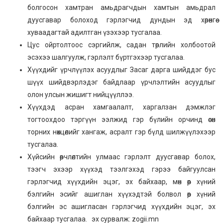
болгосон хамтран амьдрагчдын хамтын амьдрал
дуусгавар болоход гэрлэгчид дундын эд хөрөнгөө
хуваадагтай адилтган үзэхээр тусгалаа.
Цус ойртолтоос сэргийлж, садан төрлийн холбоотой
эсэхээ шалгуулж, гэрлэлт бүртгэхээр тусгалаа.
Хүүхдийг үрчлүүлэх асуудлыг Засаг дарга шийддэг бус
шүүх шийдвэрлэдэг байдлаар үрчлэлтийн асуудлыг
олон улсын жишигт нийцүүллээ.
Хүүхдэд асран хамгаалалт, харгалзан дэмжлэг
тогтоохдоо тэргүүн ээлжид гэр бүлийн орчинд өсөн
торних нөхцөлийг хангаж, асралт гэр бүлд шилжүүлэхээр
тусгалаа.
Хүйсийн өөрчлөлтийн улмаас гэрлэлт дуусгавар болох,
тээгч эхээр хүүхэд тээлгэхэд гэрээ байгуулсан
гэрлэгчид хүүхдийн эцэг, эх байхаар, мөн өөр хүний
бэлгийн эсийг ашиглан хүүхэдтэй болвол өөр хүний
бэлгийн эс ашигласан гэрлэгчид хүүхдийн эцэг, эх
байхаар тусгалаа. эх сурвалж: zogii.mn