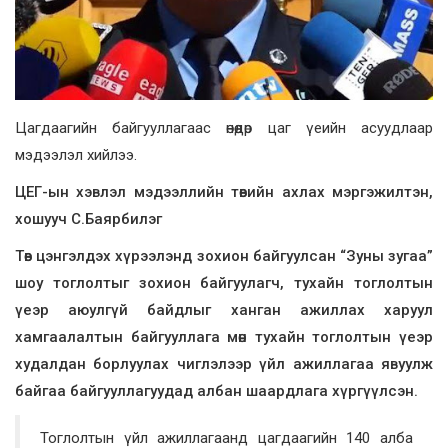
Цагдаагийн байгууллагаас өнөөдөр цаг үеийн асуудлаар
мэдээлэл хийлээ.
ЦЕГ-ын хэвлэл мэдээллийн төвийн ахлах мэргэжилтэн,
хошууч С.Баярбилэг
Төв цэнгэлдэх хүрээлэнд зохион байгуулсан “Зуны зугаа”
шоу тоглолтыг зохион байгуулагч, тухайн тоглолтын
үеэр аюулгүй байдлыг ханган ажиллах харуул
хамгаалалтын байгууллага мөн тухайн тоглолтын үеэр
худалдан борлуулах чиглэлээр үйл ажиллагаа явуулж
байгаа байгууллагуудад албан шаардлага хүргүүлсэн.
Тоглолтын үйл ажиллагаанд цагдаагийн 140 алба