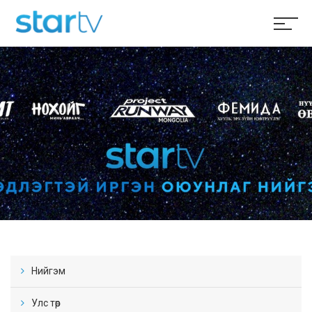
Нийгэм
Улс төр