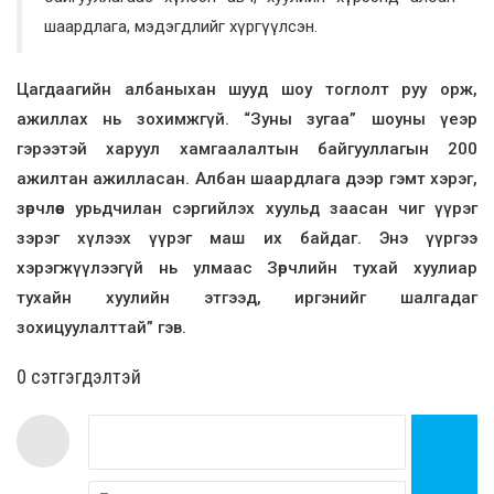
шаардлага, мэдэгдлийг хүргүүлсэн.
Цагдаагийн албаныхан шууд шоу тоглолт руу орж,
ажиллах нь зохимжгүй. “Зуны зугаа” шоуны үеэр
гэрээтэй харуул хамгаалалтын байгууллагын 200
ажилтан ажилласан. Албан шаардлага дээр гэмт хэрэг,
зөрчлөөс урьдчилан сэргийлэх хуульд заасан чиг үүрэг
зэрэг хүлээх үүрэг маш их байдаг. Энэ үүргээ
хэрэгжүүлээгүй нь улмаас Зөрчлийн тухай хуулиар
тухайн хуулийн этгээд, иргэнийг шалгадаг
зохицуулалттай” гэв.
0 cэтгэгдэлтэй