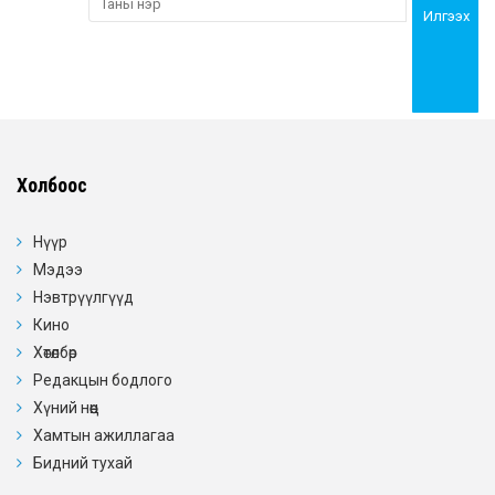
Илгээх
Холбоос
Нүүр
Мэдээ
Нэвтрүүлгүүд
Кино
Хөтөлбөр
Редакцын бодлого
Хүний нөөц
Хамтын ажиллагаа
Бидний тухай