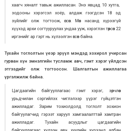
хаагч хяналт тавьж ажилласан. Энэ явцад 10 хутга,
зодооны хэрэгсэл хоёр, алдаж гээгдсэн 18 эд
зүйлийг олж тогтоож, өгсөн. Мөн насанд хүрээгүй
хүүхэд архи согтууруулах ундаа ууж, хэрэглэн төөрсөн 22
иргэнийг ар гэрт нь хүлээлгэн өгсөн байна.
Тухайн тоглолтын үеэр эрүүл мэндэд хохирол учирсан
гурван хүн эмнэлгийн тусламж авч, гэмт хэрэг үйлдсэн
этгээдийг олж тогтоосон. Шалгалтын ажиллагаа
үргэлжилж байна.
Цагдаагийн байгууллагаас гэмт хэрэг, зөрчлөөс
урьдчилан сэргийлэх чиглэлээр үүрэг гүйцэтгэн
ажилладаг. Зарим тохиолдолд тоглолт зохион
байгуулагчид гэрээт харуул хамгаалалттай хамтран
ажилладаг. Тухайн асуудлыг цагдаагийн
байгууллагаас хүлээн авч, хуулийн хүрээнд албан