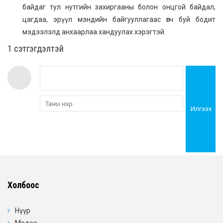
байдаг тул нутгийн захиргааны болон онцгой байдал,
цагдаа, эрүүл мэндийн байгууллагаас өгч буй бодит
мэдээлэлд анхаарлаа хандуулах хэрэгтэй.
1 сэтгэгдэлтэй
Илгээх
Холбоос
Нүүр