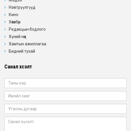
Мэдээ
Нэвтрүүлгүүд
Кино
Хөтөлбөр
Редакцын бодлого
Хүний нөөц
Хамтын ажиллагаа
Бидний тухай
Санал хүсэлт