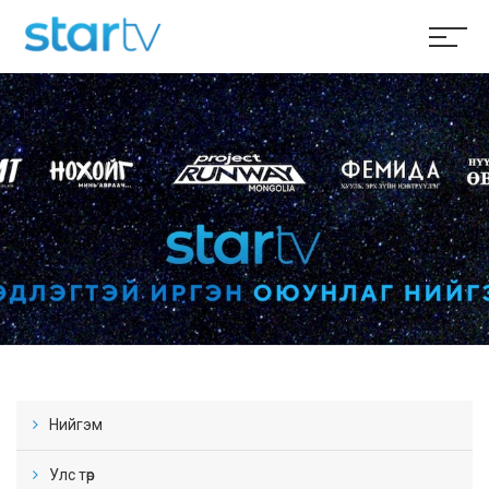
Нийгэм
Улс төр