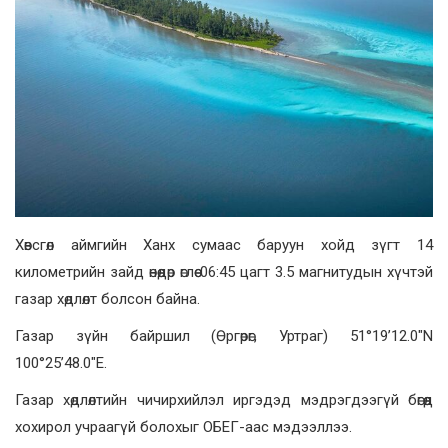
Хөвсгөл аймгийн Ханх сумаас баруун хойд зүгт 14
километрийн зайд өнөөдөр өглөө 06:45 цагт 3.5 магнитудын хүчтэй
газар хөдлөлт болсон байна.
Газар зүйн байршил (Өргөрөг, Уртраг) 51°19’12.0″N
100°25’48.0″E.
Газар хөдлөлтийн чичирхийлэл иргэдэд мэдрэгдээгүй бөгөөд
хохирол учраагүй болохыг ОБЕГ-аас мэдээллээ.