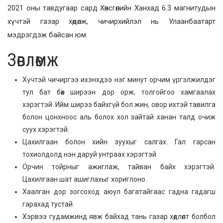
2021 оны тавдугаар сард Хөвсгөлийн Ханхад 6.3 магнитудын
хүчтэй газар хөдөлж, чичирхийлэл нь Улаанбаатарт
мэдрэгдэж байсан юм.
Зөвлөмж
Хүчтэй чичиргээ ихэнхдээ нэг минут орчим үргэлжилдэг
тул бат бөх ширээн дор орж, толгойгоо хамгаалах
хэрэгтэй. Ийм ширээ байхгүй бол жин, овор ихтэй тавилга
болон цонхноос аль болох хол зайтай ханан талд очиж
суух хэрэгтэй.
Цахилгаан болон хийн зуухыг салгах. Гал гарсан
тохиолдолд нэн даруй унтраах хэрэгтэй.
Орчин тойрныг ажиглаж, тайван байх хэрэгтэй.
Цахилгаан шат ашиглахыг хориглоно.
Хаалган дор зогсоход аюул багатайгаас гадна гадагш
гарахад тустай.
Хэрвээ гудамжинд явж байхад тань газар хөдлөлт болбол