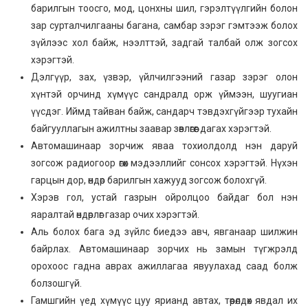
барилгын тоосго, мод, цонхны шил, гэрэлтүүлгийн болон
зар сурталчилгааны багана, самбар зэрэг гэмтээж болох
зүйлээс хол байж, нээлттэй, задгай талбай олж зогсох
хэрэгтэй.
Дэлгүүр, зах, үзвэр, үйлчилгээний газар зэрэг олон
хүнтэй орчинд хүмүүс сандралд орж үймээн, шуугиан
үүсдэг. Иймд тайван байж, сандарч тэвдэхгүйгээр тухайн
байгууллагын ажилтны заавар зөвлөгөөг дагах хэрэгтэй.
Автомашинаар зорчиж яваа тохиолдолд нэн даруй
зогсож радиогоор өгөх мэдээллийг сонсох хэрэгтэй. Нүхэн
гарцын дор, өндөр барилгын хажууд зогсож болохгүй.
Хэрэв гол, устай газрын ойролцоо байдаг бол нэн
яаралтай өндөрлөг газар очих хэрэгтэй.
Аль болох бага эд зүйлс биедээ авч, явганаар шилжин
байрлах. Автомашинаар зорчих нь замын түгжрэлд
орохоос гадна аврах ажиллагаа явуулахад саад болж
болзошгүй.
Гамшгийн үед хүмүүс цуу ярианд автах, төөрөлдөх явдал их