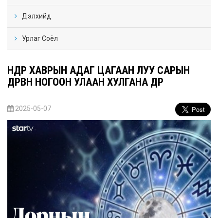
Дэлхийд
Урлаг Соёл
ӨНӨӨДӨР ХАВРЫН АДАГ ЦАГААН ЛУУ САРЫН
ДӨРВӨН НОГООН УЛААН ХУЛГАНА ӨДӨР
2025-05-07