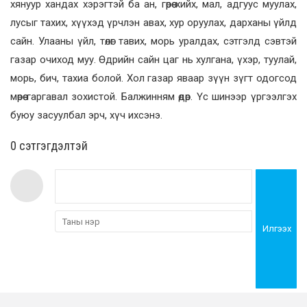
хянуур хандах хэрэгтэй ба ан, гөрөө хийх, мал, адгуус муулах,
лусыг тахих, хүүхэд үрчлэн авах, хур оруулах, дарханы үйлд
сайн. Улааны үйл, төлөг тавих, морь уралдах, сэтгэлд сэвтэй
газар очиход муу. Өдрийн сайн цаг нь хулгана, үхэр, туулай,
морь, бич, тахиа болой. Хол газар яваар зүүн зүгт одогсод
мөрөө гаргавал зохистой. Балжинням өдөр. Үс шинээр үргээлгэх
буюу засуулбал эрч, хүч ихсэнэ.
0 cэтгэгдэлтэй
Илгээх