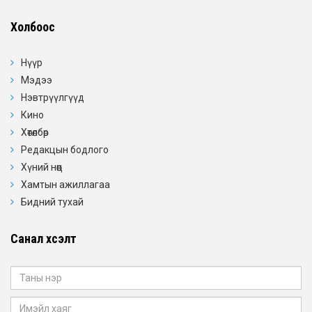
Холбоос
Нүүр
Мэдээ
Нэвтрүүлгүүд
Кино
Хөтөлбөр
Редакцын бодлого
Хүний нөөц
Хамтын ажиллагаа
Бидний тухай
Санал хүсэлт