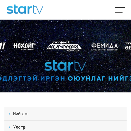
Нийгэм
Улс төр