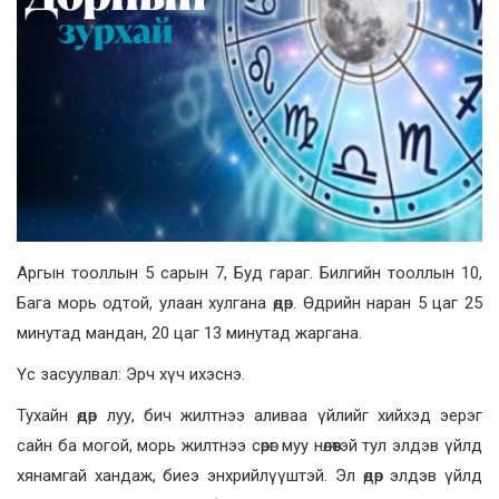
Аргын тооллын 5 сарын 7, Буд гараг. Билгийн тооллын 10,
Бага морь одтой, улаан хулгана өдөр. Өдрийн наран 5 цаг 25
минутад мандан, 20 цаг 13 минутад жаргана.
Үс засуулвал: Эрч хүч ихэснэ.
Тухайн өдөр луу, бич жилтнээ аливаа үйлийг хийхэд эерэг
сайн ба могой, морь жилтнээ сөрөг муу нөлөөтэй тул элдэв үйлд
хянамгай хандаж, биеэ энхрийлүүштэй. Эл өдөр элдэв үйлд