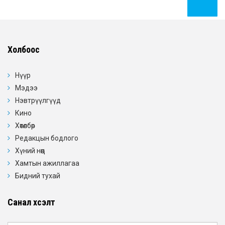
Холбоос
Нүүр
Мэдээ
Нэвтрүүлгүүд
Кино
Хөтөлбөр
Редакцын бодлого
Хүний нөөц
Хамтын ажиллагаа
Бидний тухай
Санал хүсэлт