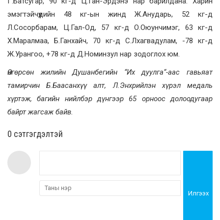
Г.Батсугар, 90 кг-д Ц.Ган-Эрдэнэ нар барилдана. Харин
эмэгтэйчүүдийн 48 кг-ын жинд Ж.Анударь, 52 кг-д
Л.Сосорбарам, Ц.Гал-Од, 57 кг-д О.Оюунчимэг, 63 кг-д
Х.Маралмаа, Б.Ганхайч, 70 кг-д С.Лхагвадулам, -78 кг-д
Ж.Урангоо,
+78 кг-д
Д.Номинзул нар зодоглох юм.
Өнгөрсөн жилийн
Душанбегийн “Их дуулга“-аас
гавьяат
тамирчин Б.Баасанхүү алт, Л.Энхрийлэн хүрэл медаль
хүртэж, багийн нийлбэр дүнгээр 65 орноос долоодугаар
байрт жагсаж бай
в.
0 cэтгэгдэлтэй
Илгээх