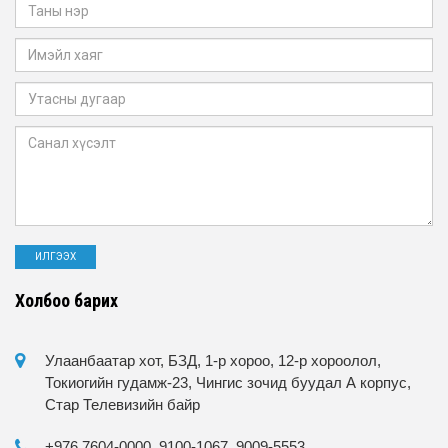
Холбоо барих
Улаанбаатар хот, БЗД, 1-р хороо, 12-р хороолол,
Токиогийн гудамж-23, Чингис зочид буудал А корпус,
Стар Телевизийн байр
+976 7604-0000, 9100-1067, 9009-5553