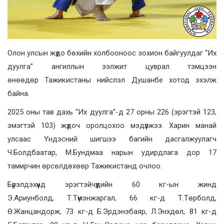
Олон улсын жүдо бөхийн холбооноос зохион байгуулдаг “Их
дуулга” ангиллын ээлжит цуврал тэмцээн
өнөөдөр
Тажикистан
ы нийслэл
Душанбе хотод
эхэлж
байна.
2025 оны тав дахь “Их дуулга”-д 2
7
орны 226
(эрэгтэй 12
3
,
эмэгтэй 10
3
)
жүдоч
оролцохоо мэдүүлжээ. Харин манай
улсаас Үндэсний шигшээ багийн дасгалжуулагч
Ч.Болдбаатар
, М.Бундмаа нарын
удирдлага дор 17
тамирчин өрсөлдөх
өөр Тажикистанд очлоо.
Бүрэлдэхүүнд
эрэгтэйчүүдийн 60 кг-ын жинд
Э.Ариунболд
,
Т.Түмэнжаргал, 66 кг-д Т.Төрболд,
Ө.Жанцандорж, 73 кг-д Б.Эрдэнэбаяр, Л.Энхдөл, 81 кг-д