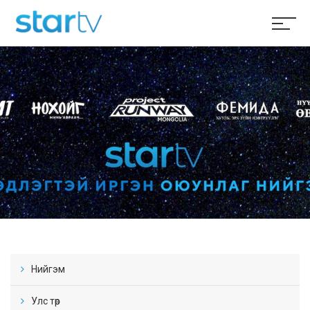
Нийгэм
Улс төр