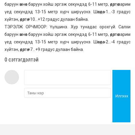
баруун өмнөөс баруун хойш эргэж секундэд 6-11 метр, өдөртөө зарим
үед секундэд 13-15 метр хүрч ширүүснэ. Шөнөдөө -1…-3 градус
хүйтэн, өдөртөө +10…+12 градус дулаан байна.
ТЭРЭЛЖ ОРЧМООР: Үүлшинэ. Хур тунадас орохгүй. Салхи
баруун өмнөөс баруун хойш эргэж секундэд 6-11 метр, өдөртөө зарим
үед секундэд 13-15 метр хүрч ширүүснэ. Шөнөдөө -2…-4 градус
хүйтэн, өдөртөө +7…+9 градус дулаан байна.
0 cэтгэгдэлтэй
Илгээх