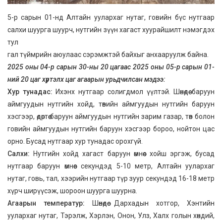
5-р сарын 01-нд Алтайн уулархаг нутаг, говийн бүс нутгаар
салхи шуурга шуурч, нутгийн зүүн хагаст хуурайшилт нэмэгдэх
тул
гал түймрийн аюулаас сэрэмжтэй байхыг анхааруулж байна.
2025 оны 04-р сарын 30-ны 20 цагаас 2025 оны 05-р сарын 01-
ний 20 цаг хүртэлх цаг агаарын урьдчилсан мэдээ:
Хур тунадас:
Ихэнх нутгаар солигдмол үүлтэй. Шөнөдөө баруун
аймгуудын нутгийн хойд, төвийн аймгуудын нутгийн баруун
хэсгээр, өдөртөө баруун аймгуудын нутгийн зарим газар, төв болон
говийн аймгуудын нутгийн баруун хэсгээр бороо, нойтон цас
орно. Бусад нутгаар хур тунадас орохгүй.
Салхи:
Нутгийн хойд хагаст баруун өмнөөс хойш эргэж, бусад
нутгаар баруун өмнөөс секундэд 5-10 метр, Алтайн уулархаг
нутаг, говь, тал, хээрийн нутгаар түр зуур секундэд 16-18 метр
хүрч ширүүсэж, шороон шуурга шуурна.
Агаарын температур:
Шөнөдөө Дархадын хотгор, Хэнтийн
уулархаг нутаг, Тэрэлж, Хэрлэн, Онон, Улз, Халх голын хөндий,