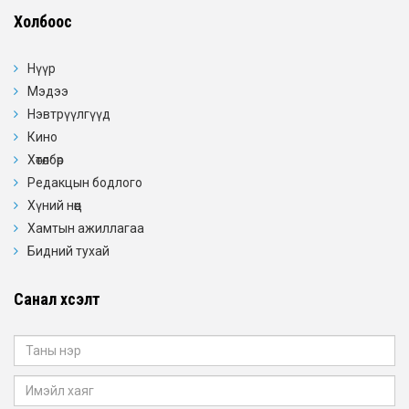
Холбоос
Нүүр
Мэдээ
Нэвтрүүлгүүд
Кино
Хөтөлбөр
Редакцын бодлого
Хүний нөөц
Хамтын ажиллагаа
Бидний тухай
Санал хүсэлт