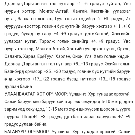
Дорнод-Дарьгангын тал нутгаар -1…-6 градус хүйтэн, Увс
нуурын хотгор, Монгол-Алтай, Хангай, Хөвсгөлийн уулархаг
нутаг, Завхан голын эх, Туул голын хөндийгөөр -2…+3 градус, Их
нууруудын хотгор, говийн бүс нутгийн баруун хэсгээр +11…+16
градус, бусад нутгаар +4…+9 градус, өдөртөө Хангай, Хөвсгөлийн
уулархаг нутаг, Тэрэлж голын хөндийгөөр +4…+9 градус, Увс
нуурын хотгор, Монгол-Алтай, Хэнтийн уулархаг нутаг, Орхон,
Сэлэнгэ, Хараа, Ерөө, Туул, Хэрлэн, Онон, Улз, Халх голын хөндий,
Дорнод-Дарьгангын тал нутгаар +8…+13 градус, Эхийн голын
Баянбүрд орчмоор +25…+30 градус, говийн бүс нутгийн баруун
өмнөд хэсгээр +17…+22 градус, бусад нутгаар +13…+18 градус
дулаан байна.
УЛААНБААТАР ХОТ ОРЧМООР: Үүлшинэ. Хур тунадас орохгүй.
Салхи баруун өмнөөс баруун хойш эргэж секундэд 5-10 метр, өдөртөө
зарим үед секундэд 13-15 метр хүрч ширүүсэж шороон шуурга
шуурна. Шөнөдөө +1…+3 градус, өдөртөө бага зэрэг сэрүүсэж +7…+9
градус дулаан байна.
БАГАНУУР ОРЧМООР: Үүлшинэ. Хур тунадас орохгүй. Салхи