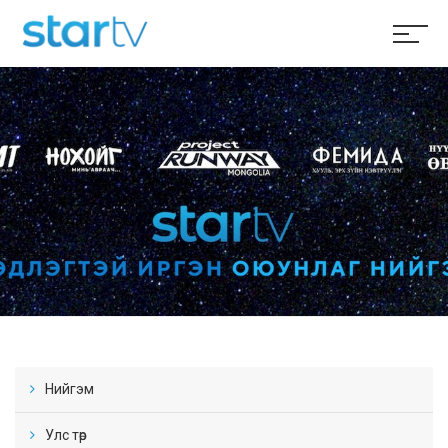
Нийгэм
Улс төр