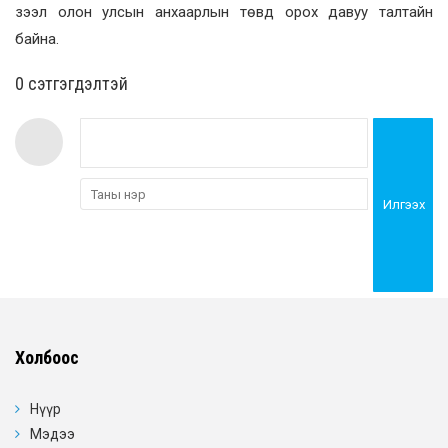
зээл олон улсын анхаарлын төвд орох давуу талтайн
байна.
0 cэтгэгдэлтэй
Илгээх
Холбоос
Нүүр
Мэдээ