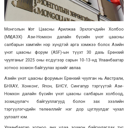
Монголын Үнэт Цаасны Арилжаа Эрхлэгчдийн Холбоо
(МҮЦАЭХ) Ази-Номхон далайн бүсийн үнэт цаасны
салбарын хамгийн нэр хүндтэй арга хэмжээ болох Азийн
үнэт цаасны форум (ASF)-ын түүхт 30 дахь Ерөнхий
чуулганыг 2025 оны есдүгээр сарын 10-13-нд Улаанбаатар
хотноо зохион байгуулах эрхийг авлаа.
Азийн үнэт цаасны форумын Ерөнхий чуулган нь Австрали,
БНХАУ, Хонконг, Япон, БНСУ, Сингапур тэргүүтэй Ази-
Номхон далайн бүсийн үнэт цаасны салбарын холбоод,
зохицуулагч байгууллагууд болон зах зээлийн
тэргүүлэгчдийн төлөөллийг нэг дор цуглуулдаг чухал
уулзалт юм.
Улаанбаатар хотноо анх удаа зохион байгуулагдах тус