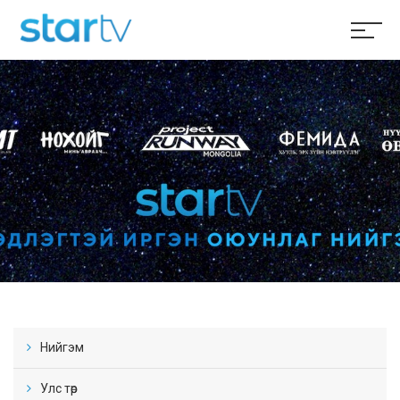
Нийгэм
Улс төр