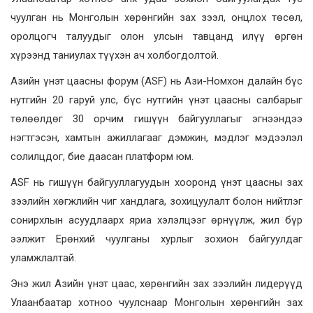
чуулган нь Монголын хөрөнгийн зах зээл, онцлох төсөл,
оролцогч талуудыг олон улсын тавцанд илүү өргөн
хүрээнд таниулах түүхэн ач холбогдолтой.
Азийн үнэт цаасны форум (ASF) нь Ази-Номхон далайн бүс
нутгийн 20 гаруй улс, бүс нутгийн үнэт цаасны салбарыг
төлөөлдөг 30 орчим гишүүн байгууллагыг эгнээндээ
нэгтгэсэн, хамтын ажиллагааг дэмжин, мэдлэг мэдээлэл
солилцдог, бие даасан платформ юм.
ASF нь гишүүн байгууллагуудын хооронд үнэт цаасны зах
зээлийн хөгжлийн чиг хандлага, зохицуулалт болон нийтлэг
сонирхлын асуудлаарх яриа хэлэлцээг өрнүүлж, жил бүр
ээлжит Ерөнхий чуулганы хурлыг зохион байгуулдаг
уламжлалтай.
Энэ жил Азийн үнэт цаас, хөрөнгийн зах зээлийн лидерүүд
Улаанбаатар хотноо чуулснаар Монголын хөрөнгийн зах