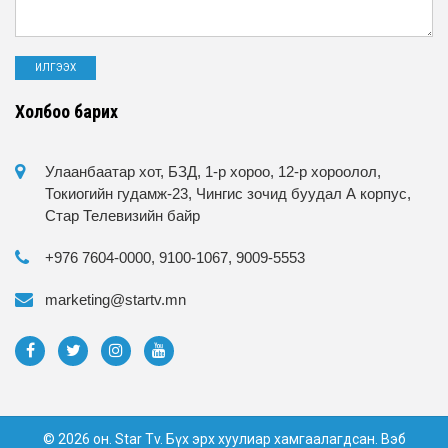
Холбоо барих
Улаанбаатар хот, БЗД, 1-р хороо, 12-р хороолол,
Токиогийн гудамж-23, Чингис зочид буудал А корпус,
Стар Телевизийн байр
+976 7604-0000, 9100-1067, 9009-5553
marketing@startv.mn
© 2026 он. Star Tv. Бүх эрх хуулиар хамгаалагдсан. Вэб