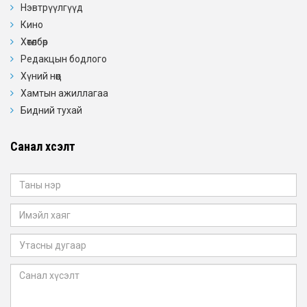
Нэвтрүүлгүүд
Кино
Хөтөлбөр
Редакцын бодлого
Хүний нөөц
Хамтын ажиллагаа
Бидний тухай
Санал хүсэлт