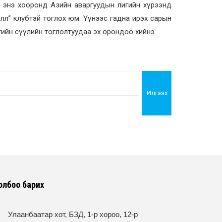
нь энэ хооронд Азийн аваргуудын лигийн хүрээнд
олл” клубтэй тоглох юм. Үүнээс гадна ирэх сарын
гийн сүүлийн тоглолтуудаа эх орондоо хийнэ.
Илгээх
олбоо барих
Улаанбаатар хот, БЗД, 1-р хороо, 12-р