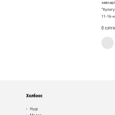
завсарл
“Хүлэгү
11-16-н
0 cэтг
Холбоос
Нүүр