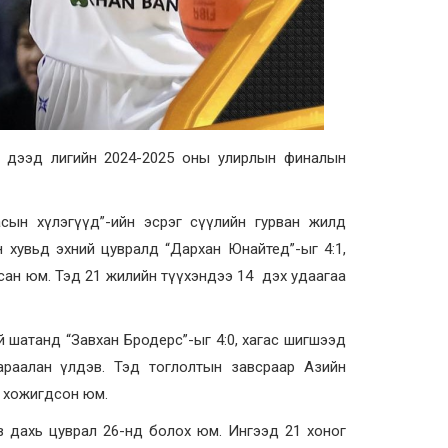
й дээд лигийн 2024-2025 оны улирлын финалын
сын хүлэгүүд”-ийн эсрэг сүүлийн гурван жилд
 хувьд эхний цувралд “Дархан Юнайтед”-ыг 4:1,
сан юм. Тэд 21 жилийн түүхэндээ 14 дэх удаагаа
 шатанд “Завхан Бродерс”-ыг 4:0, хагас шигшээд
араалан үлдэв. Тэд тоглолтын завсраар Азийн
г хожигдсон юм.
рав дахь цуврал 26-нд болох юм. Ингээд 21 хоног