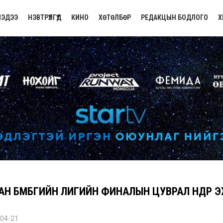
ЭДЭЭ
НЭВТРҮҮЛГҮҮД
КИНО
ХӨТӨЛБӨР
РЕДАКЦЫН БОДЛОГО
Х
Н БӨМБӨГИЙН ЛИГИЙН ФИНАЛЫН ЦУВРАЛ ӨНӨӨДӨР 
04-21