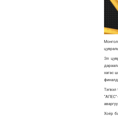
Монгол
цувралын
Эл цув
дараал
хагас ш
финалд 
Тэгвэл 
“АПЕС”
аваргуу
Хоёр ба