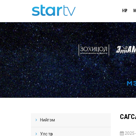
НҮҮР
М
САГСА
Нийгэм
2025-
Улс төр