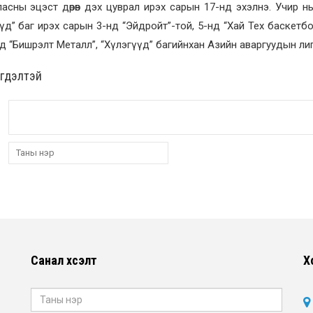
асны эцэст дөрөв дэх цуврал ирэх сарын 17-нд эхэлнэ. Учир 
үд” баг ирэх сарын 3-нд “Эйдройт”-той, 5-нд “Хай Тех баскетб
д “Бишрэлт Металл”, “Хүлэгүүд” багийнхан Азийн аваргуудын ли
эгдэлтэй
Санал хүсэлт
Х