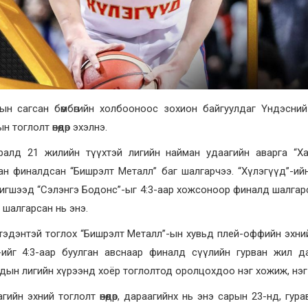
ын сагсан бөмбөгийн холбооноос зохион байгуулдаг Үндэсни
 тоглолт өнөөдөр эхэлнэ.
ралд 21 жилийн түүхтэй лигийн найман удаагийн аварга “Ха
ан финалдсан “Бишрэлт Металл” баг шалгарчээ. “Хүлэгүүд”-ийн
игшээд “Сэлэнгэ Бодонс”-ыг 4:3-аар хожсоноор финалд шалгар
шалгарсан нь энэ.
тэдэнтэй тоглох “Бишрэлт Металл”-ын хувьд плей-оффийн эхний
-ийг 4:3-аар буулган авснаар финалд сүүлийн гурван жил д
дын лигийн хүрээнд хоёр тоглолтод оролцохдоо нэг хожиж, нэ
гийн эхний тоглолт өнөөдөр, дараагийнх нь энэ сарын 23-нд, гу