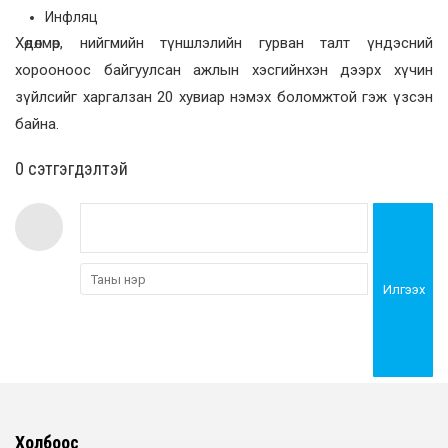
Инфляц
Хөдөлмөр, нийгмийн түншлэлийн гурван талт үндэсний
хорооноос байгуулсан ажлын хэсгийнхэн дээрх хүчин
зүйлсийг харгалзан 20 хувиар нэмэх боломжтой гэж үзсэн
байна.
0 cэтгэгдэлтэй
Илгээх
Холбоос