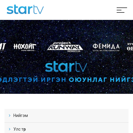
Нийгэм
Улс төр