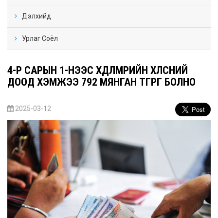
Дэлхийд
Урлаг Соёл
4-Р САРЫН 1-НЭЭС ХӨДӨЛМӨРИЙН ХӨЛСНИЙ
ДООД ХЭМЖЭЭ 792 МЯНГАН ТӨГРӨГ БОЛНО
2025-03-12