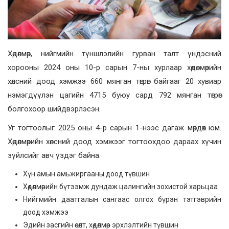
Хөдөлмөр, нийгмийн түншлэлийн гурван талт үндэсний
хорооны 2024 оны 10-р сарын 7-ны хурлаар хөдөлмөрийн
хөлсний доод хэмжээ 660 мянган төгрөг байгааг 20 хувиар
нэмэгдүүлэн цагийн 4715 буюу сард 792 мянган төгрөг
болгохоор шийдвэрлэсэн.
Уг тогтоолыг 2025 оны 4-р сарын 1-нээс дагаж мөрдөх юм.
Хөдөлмөрийн хөлсний доод хэмжээг тогтоохдоо дараах хүчин
зүйлсийг авч үздэг байна.
Хүн амын амьжиргааны доод түвшин
Хөдөлмөрийн бүтээмж дундаж цалингийн зохистой харьцаа
Нийгмийн даатгалын сангаас олгох бүрэн тэтгэврийн
доод хэмжээ
Эдийн засгийн өсөлт, хөдөлмөр эрхлэлтийн түвшин