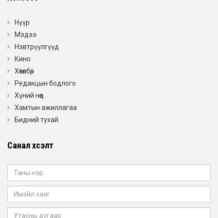
Нүүр
Мэдээ
Нэвтрүүлгүүд
Кино
Хөтөлбөр
Редакцын бодлого
Хүний нөөц
Хамтын ажиллагаа
Бидний тухай
Санал хүсэлт