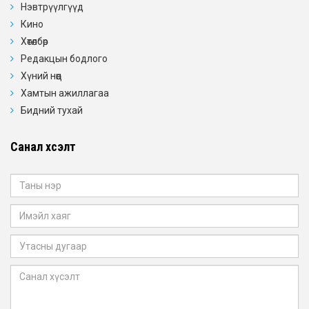
Нэвтрүүлгүүд
Кино
Хөтөлбөр
Редакцын бодлого
Хүний нөөц
Хамтын ажиллагаа
Бидний тухай
Санал хүсэлт