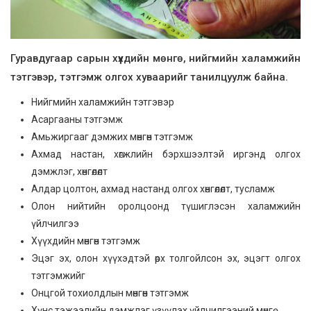
Гуравдугаар сарын хүүхдийн мөнгө, нийгмийн халамжийн
тэтгэвэр, тэтгэмж олгох хуваарийг танилцуулж байна.
Нийгмийн халамжийн тэтгэвэр
Асаргааны тэтгэмж
Амьжиргааг дэмжих мөнгөн тэтгэмж
Ахмад настан, хөгжлийн бэрхшээлтэй иргэнд олгох
дэмжлэг, хөнгөлөлт
Алдар цолтон, ахмад настанд олгох хөнгөлөлт, тусламж
Олон нийтийн оролцоонд түшиглэсэн халамжийн
үйлчилгээ
Хүүхдийн мөнгөн тэтгэмж
Эцэг эх, олон хүүхэдтэй өрх толгойлсон эх, эцэгт олгох
тэтгэмжийг
Онцгой тохиолдлын мөнгөн тэтгэмж
Хүнс тэжээлийн дэмжлэг үзүүлэх үйлчилгээний мөнгө