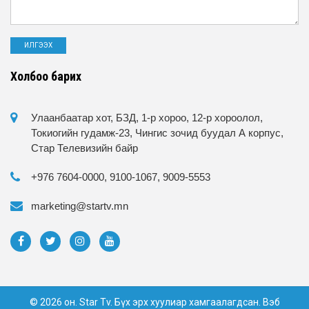
Холбоо барих
Улаанбаатар хот, БЗД, 1-р хороо, 12-р хороолол,
Токиогийн гудамж-23, Чингис зочид буудал А корпус,
Стар Телевизийн байр
+976 7604-0000, 9100-1067, 9009-5553
marketing@startv.mn
© 2026 он. Star Tv. Бүх эрх хуулиар хамгаалагдсан. Вэб