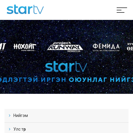
Нийгэм
Улс төр