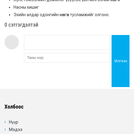
Насны хишиг
Эхийн алдар одонгийн мөнгөн тусламжийг олгоно.
0 cэтгэгдэлтэй
Илгээх
Холбоос
Нүүр
Мэдээ