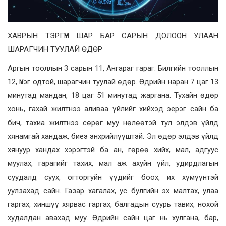
ХАВРЫН ТЭРГҮҮН ШАР БАР САРЫН ДОЛООН УЛААН
ШАРАГЧИН ТУУЛАЙ ӨДӨР
Аргын тооллын 3 сарын 11, Ангараг гараг. Билгийн тооллын
12, Үнэг одтой, шарагчин туулай өдөр. Өдрийн наран 7 цаг 13
минутад мандан, 18 цаг 51 минутад жаргана. Тухайн өдөр
хонь, гахай жилтнээ аливаа үйлийг хийхэд эерэг сайн ба
бич, тахиа жилтнээ сөрөг муу нөлөөтэй тул элдэв үйлд
хянамгай хандаж, биеэ энхрийлүүштэй. Эл өдөр элдэв үйлд
хянуур хандах хэрэгтэй ба ан, гөрөө хийх, мал, адгуус
муулах, гарагийг тахих, мал аж ахуйн үйл, удирдлагын
суудалд суух, огторгуйн үүдийг боох, их хүмүүнтэй
уулзахад сайн. Газар хагалах, ус булгийн эх малтах, улаа
гаргах, хиншүү хярвас гаргах, балгадын суурь тавих, нохой
худалдан авахад муу. Өдрийн сайн цаг нь хулгана, бар,