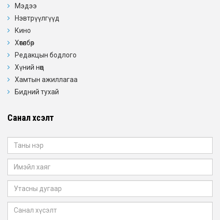
Мэдээ
Нэвтрүүлгүүд
Кино
Хөтөлбөр
Редакцын бодлого
Хүний нөөц
Хамтын ажиллагаа
Бидний тухай
Санал хүсэлт