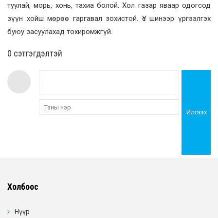
туулай, морь, хонь, тахиа болой. Хол газар яваар одогсод
зүүн хойш мөрөө гаргавал зохистой. Үс шинээр үргээлгэх
буюу засуулахад тохиромжгүй.
0 cэтгэгдэлтэй
Илгээх
Холбоос
Нүүр