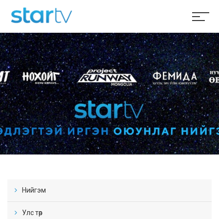
Нийгэм
Улс төр