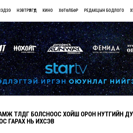
ЭДЭЭ
НЭВТРҮҮЛГҮҮД
КИНО
ХӨТӨЛБӨР
РЕДАКЦЫН БОДЛОГО
Х
АМЖ ТӨЛДӨГ БОЛСНООС ХОЙШ ОРОН НУТГИЙН Д
ОС ГАРАХ НЬ ИХСЭВ