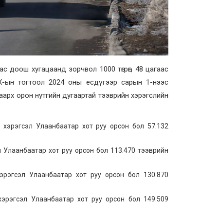
с доош хугацаанд зорчвол 1000 төгрөг, 48 цагаас
ИТХ-ын тогтоол 2024 оны есдүгээр сарын 1-нээс
аарх орон нутгийн дугаартай тээврийн хэрэгслийн
 хэрэгсэл Улаанбаатар хот руу орсон бол 57.132
 Улаанбаатар хот руу орсон бол 113.470 тээврийн
эрэгсэл Улаанбаатар хот руу орсон бол 130.870
хэрэгсэл Улаанбаатар хот руу орсон бол 149.509