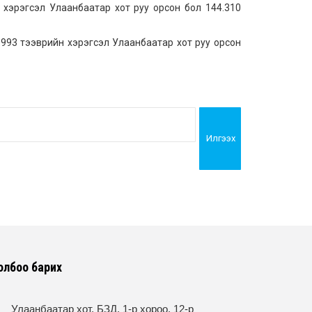
 хэрэгсэл Улаанбаатар хот руу орсон бол 144.310
.993 тээврийн хэрэгсэл Улаанбаатар хот руу орсон
Илгээх
олбоо барих
Улаанбаатар хот, БЗД, 1-р хороо, 12-р