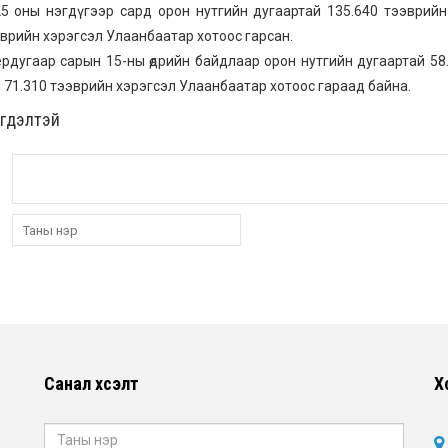
5 оны нэгдүгээр сард орон нутгийн дугаартай 135.640 тээврийн
врийн хэрэгсэл Улаанбаатар хотоос гарсан.
рдугаар сарын 15-ны өдрийн байдлаар орон нутгийн дугаартай 58
 71.310 тээврийн хэрэгсэл Улаанбаатар хотоос гараад байна.
эгдэлтэй
Санал хүсэлт
Х