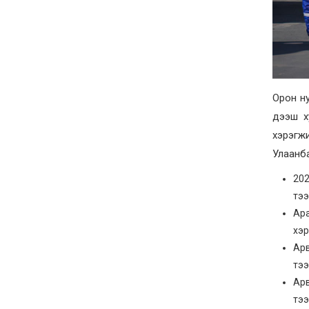
Орон ну
дээш х
хэрэгжи
Улаанба
202
тээ
Ара
хэр
Арв
тээ
Арв
тээ