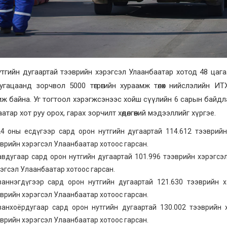
тгийн дугаартай тээврийн хэрэгсэл Улаанбаатар хотод 48 цагаа
угацаанд зорчвол 5000 төгрөгийн хураамж төлөх нийслэлийн 
ж байна. Уг тогтоол хэрэгжсэнээс хойш сүүлийн 6 сарын байдл
атар хот руу орох, гарах зорчилт хөдөлгөөний мэдээллийг хүргэе.
4 оны есдүгээр сард орон нутгийн дугаартай 114.612 тээврийн
врийн хэрэгсэл Улаанбаатар хотоос гарсан.
вдугаар сард орон нутгийн дугаартай 101.996 тээврийн хэрэгсэл
эгсэл Улаанбаатар хотоос гарсан.
аннэгдүгээр сард орон нутгийн дугаартай 121.630 тээврийн х
врийн хэрэгсэл Улаанбаатар хотоос гарсан.
анхоёрдугаар сард орон нутгийн дугаартай 130.002 тээврийн 
врийн хэрэгсэл Улаанбаатар хотоос гарсан.