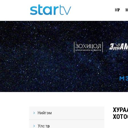
НҮҮР
М
ХУРА
Нийгэм
ХОТО
Улс төр