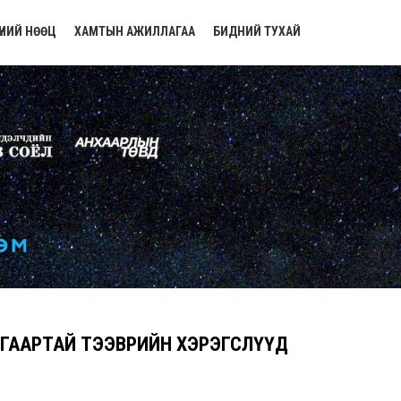
ҮНИЙ НӨӨЦ
ХАМТЫН АЖИЛЛАГАА
БИДНИЙ ТУХАЙ
УГААРТАЙ ТЭЭВРИЙН ХЭРЭГСЛҮҮД