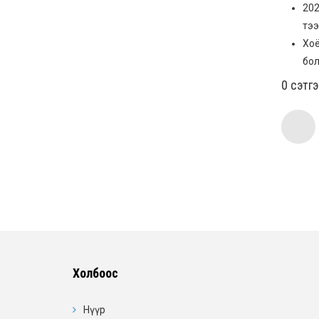
202
тээ
Хоё
бол
0 cэтг
Холбоос
Нүүр