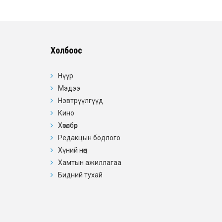
Холбоос
Нүүр
Мэдээ
Нэвтрүүлгүүд
Кино
Хөтөлбөр
Редакцын бодлого
Хүний нөөц
Хамтын ажиллагаа
Бидний тухай