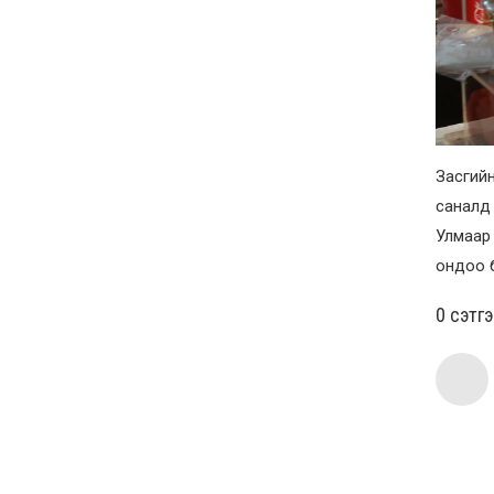
Засгийн
саналд 
Улмаар 
ондоо б
0 cэтг