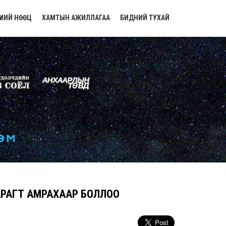
ҮНИЙ НӨӨЦ
ХАМТЫН АЖИЛЛАГАА
БИДНИЙ ТУХАЙ
АРАГТ АМРАХААР БОЛЛОО