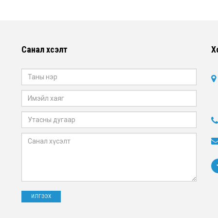
Санал хүсэлт
Х