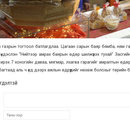
 газрын тогтоол батлагдлаа. Цагаан сарын баяр бямба, ням га
үндэслэн “Нийтээр амрах баярын өдөр шилжүүлэх тухай” Засги
ирэх 7 хоногийн даваа, мягмар, лхагва гарагийг амралтын өдө
агтаад аль ч үед дээрх ажлын өдрүүдийг нөхөж болохыг төрийн бү
эгдэлтэй