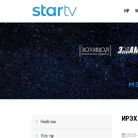
НҮҮР
М
ИРЭХ
Нийгэм
2025-
Улс төр