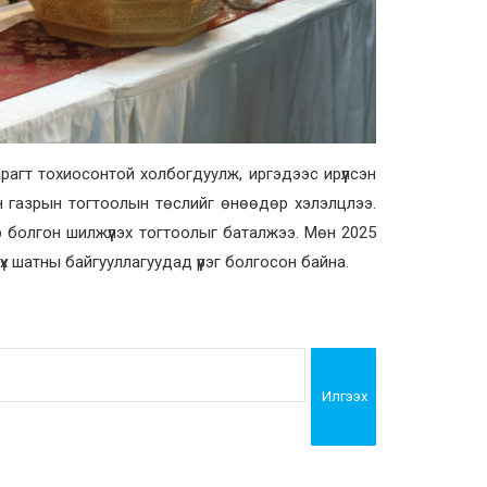
рагт тохиосонтой холбогдуулж, иргэдээс ирүүлсэн
йн газрын тогтоолын төслийг өнөөдөр хэлэлцлээ.
р болгон шилжүүлэх тогтоолыг баталжээ. Мөн 2025
х шатны байгууллагуудад үүрэг болгосон байна.
Илгээх