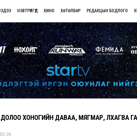
ЭДЭЭ
НЭВТРҮҮЛГҮҮД
КИНО
ХӨТӨЛБӨР
РЕДАКЦЫН БОДЛОГО
Х
 ДОЛОО ХОНОГИЙН ДАВАА, МЯГМАР, ЛХАГВА Г
02-26