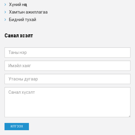
Хүний нөөц
Хамтын ажиллагаа
Бидний тухай
Санал хүсэлт