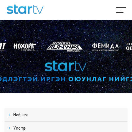
Нийгэм
Улс төр