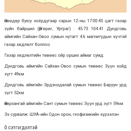
Өнөөдөр буюу хоёрдугаар сарын 12-ны 17:00:45 цагт газар
зүйн байршил (Өргөрөг, Уртраг) : 45.73 104.41 Дундговь
аймгийн Сайхан-Овоо сумын нутагт 4.6 магнитудын хүчтэй
газар хөдлөлт боллоо.
Газар хөдлөлтийн төвөөс ойр орших аймаг сумд:
Дундговь аймгийн Сайхан-Овоо сумын төвөөс Зүүн хойд
зүгт 49км
Дундговь аймгийн Эрдэнэдалай сумын төвөөс Баруун урд
зүгт 52км
Өвөрхангай аймгийн Сант сумын төвөөс Зүүн урд зүгт 59км
Эх сурвалж: ШУА-ийн Одон орон, геофизикийн хүрээлэн
0 cэтгэгдэлтэй