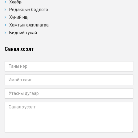
Хөтөлбөр
Редакцын бодлого
Хүний нөөц
Хамтын ажиллагаа
Бидний тухай
Санал хүсэлт