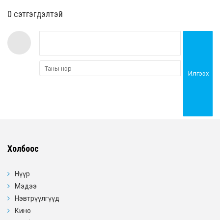
0 cэтгэгдэлтэй
Илгээх
Холбоос
Нүүр
Мэдээ
Нэвтрүүлгүүд
Кино