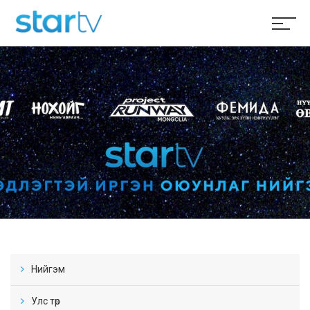
Нийгэм
Улс төр