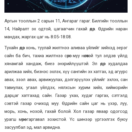
Аргын тооллын 2 сарын 11, Ангараг гараг. Билгийн тооллын
14, Найралт эх одтой, цагаагчин гахай өдөр. Өдрийн наран
мандах, жаргах цаг нь 8:05-18:08.
Тухайн өдөр хонь, туулай жилтнээ аливаа үйлийг хийхэд эерэг
сайн ба бич, тахиа жилтнээ сөрөг муу нөлөөтэй тул элдэв үйлд
хянамгай хандаж, биеэ энхрийлүүштэй. Эл өдөр худалдаа
арилжаа хийх, бизнэс эхлэх, хүү сангийн эх хатгах, эд агуурс
авах, зээл авах, арвижуулах, дэлгэрүүлэх үйлийг эхлэх, сан
тавиулах, угаал үйлдэх, нялхсын хурим хийх, хийморийн
дарцаг хатгахад сайн. Газар ухах, худаг гаргах, сэтгэлд
сэвтэй газар очиход муу. Өдрийн сайн цаг нь үхэр, луу,
морь, хонь, нохой, гахай болой. Хол газар яваар одогсод
урагш мөрөө гаргавал зохистой. Үс шинээр үргээлгэх буюу
засуулбал эд, мал арвидна.