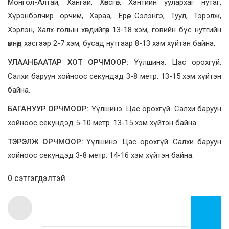
Монгол-Алтай, Хангай, Хөвсгөл, Хэнтийн уулархаг нутаг,
Хүрэнбэлчир орчим, Хараа, Ерөө, Сэлэнгэ, Туул, Тэрэлж,
Хэрлэн, Халх голын хөндийгөөр 13-18 хэм, говийн бүс нутгийн
өмнөд хэсгээр 2-7 хэм, бусад нутгаар 8-13 хэм хүйтэн байна.
УЛААНБААТАР ХОТ ОРЧМООР:
Үүлшинэ. Цас орохгүй.
Салхи баруун хойноос секундэд 3-8 метр. 13-15 хэм хүйтэн
байна.
БАГАНУУР ОРЧМООР:
Үүлшинэ. Цас орохгүй. Салхи баруун
хойноос секундэд 5-10 метр. 13-15 хэм хүйтэн байна.
ТЭРЭЛЖ ОРЧМООР:
Үүлшинэ. Цас орохгүй. Салхи баруун
хойноос секундэд 3-8 метр. 14-16 хэм хүйтэн байна.
0 cэтгэгдэлтэй