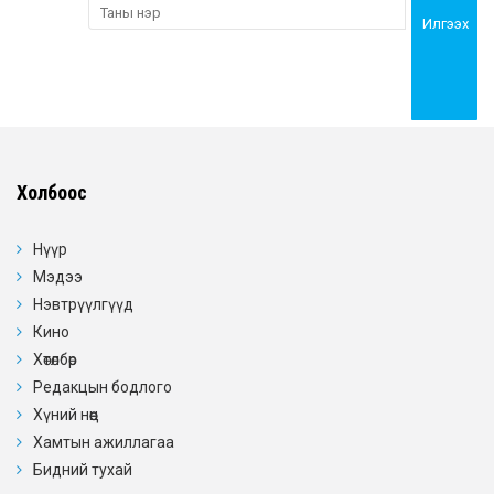
Илгээх
Холбоос
Нүүр
Мэдээ
Нэвтрүүлгүүд
Кино
Хөтөлбөр
Редакцын бодлого
Хүний нөөц
Хамтын ажиллагаа
Бидний тухай