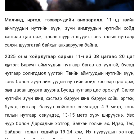
Малчид, иргэд, тээвэрчдийн анхааралд:
11-нд төвийн
аймгуудын нутгийн зүүн, зүүн аймгуудын нутгийн хойд
хэсгээр цас орж, цасан шуурга шуурч, говь талын нутгаар
салхи, шуургатай байхыг анхааруулж байна.
2025 оны хоёрдугаар сарын 11-ний 08 цагаас 20 цаг
хүртэл:
Баруун аймгуудын нутгаар багавтар үүлтэй, бусад
нутгаар солигдмол үүлтэй. Төвийн аймгуудын нутгийн зүүн,
говь болон зүүн аймгуудын нутгийн хойд хэсгээр цас орж,
зөөлөн цасан шуурга шуурна. Бусад нутгаар цас орохгүй. Салхи
нутгийн зүүн өмнөд хэсгээр баруун өмнөөс баруун хойш эргэж,
бусад нутгаар баруун хойноос секундэд 4-9 метр, говь
талын нутгаар секундэд 13-15 метр хүрч ширүүснэ. Увс
нуур болон Дархадын хотгор, Завхан голын эх, Идэр, Тэс,
Байдраг голын хөндийгөөр 19-24 хэм, Их нууруудын хотгор,