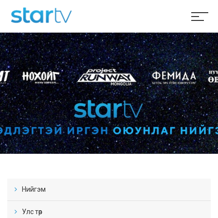
Нийгэм
Улс төр