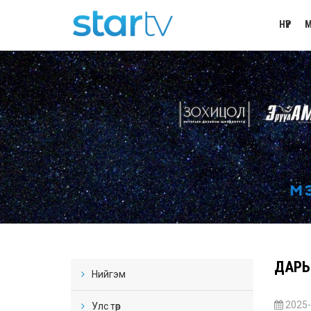
НҮҮР
М
ДАРЬ
Нийгэм
2025-
Улс төр