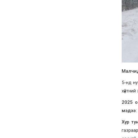
Малчид
5-нд ну
хүйтний
2025 о
мэд
Хур ту
газраар