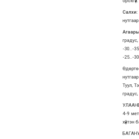
орохгүй.
Салхи:
нутгаар
Агаары
градус,
-30…-35
-25…-30
Өдөртө
нутгаар
Туул, Т
градус,
УЛААНБ
4-9 ме
хүйтэн б
БАГАНУУ