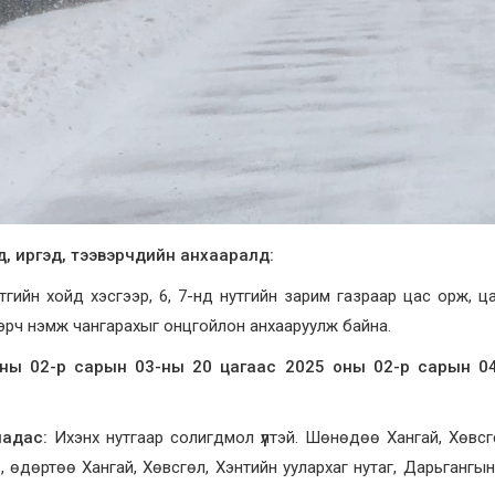
, иргэд, тээвэрчдийн анхааралд:
тгийн хойд хэсгээр, 6, 7-нд нутгийн зарим газраар цас орж, ца
 эрч нэмж чангарахыг онцгойлон анхааруулж байна.
ны 02-р сарын 03-ны 20 цагаас 2025 оны 02-р сарын 04-
ээ:
надас:
Ихэнх нутгаар солигдмол үүлтэй. Шөнөдөө Хангай, Хөвсг
, өдөртөө Хангай, Хөвсгөл, Хэнтийн уулархаг нутаг, Дарьгангын