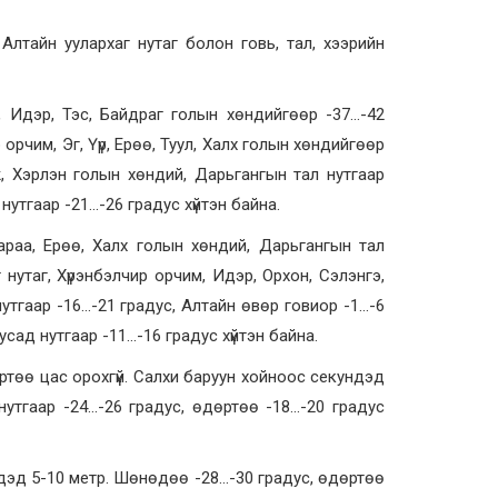
лтайн уулархаг нутаг болон говь, тал, хээрийн
Идэр, Тэс, Байдраг голын хөндийгөөр -37…-42
 орчим, Эг, Үүр, Ерөө, Туул, Халх голын хөндийгөөр
лж, Хэрлэн голын хөндий, Дарьгангын тал нутгаар
нутгаар -21…-26 градус хүйтэн байна.
араа, Ерөө, Халх голын хөндий, Дарьгангын тал
 нутаг, Хүрэнбэлчир орчим, Идэр, Орхон, Сэлэнгэ,
утгаар -16…-21 градус, Алтайн өвөр говиор -1…-6
усад нутгаар -11…-16 градус хүйтэн байна.
өө цас орохгүй. Салхи баруун хойноос секундэд
утгаар -24…-26 градус, өдөртөө -18…-20 градус
дэд 5-10 метр. Шөнөдөө -28…-30 градус, өдөртөө