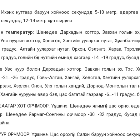
Ихэнх нутгаар баруун хойноос секундэд 5-10 метр, өдөртөө А
 секундэд 12-14 метр хүрч ширүүснэ.
н температур:
Шөнөдөө Дархадын хотгор, Завхан голын эх, 
 Увс нуурын хотгор, Хөвсгөл, Хэнтийн уулархаг нутаг, Хүрэнбэлчир
 градус, Алтайн уулархаг нутаг, Орхон, Сэлэнгэ, Хараа, Тэрэ
 градус, говийн бүс нутгийн өмнөд хэсгээр -14…-19 градус, бусад 
ө Увс нуур болон Дархадын хотгор, Завхан голын эх, Тэс, Х
 -21…-26 градус, Говь-Алтай, Хангай, Хөвсгөл, Хэнтийн уулархаг
эрэлж, Хэрлэн, Онон, Улз голын хөндий, Дорнод-Монголын тал н
 Хангайн нурууны өвөр бэл, цас багатай газраар -6…-11 градус, б
ААТАР ХОТ ОРЧМООР: Үүлшинэ. Шөнөдөө ялимгүй цас орно, өдөрт
тр. Шөнөдөө Яармаг-Сонгины орчмоор -30…-32 градус, бусад н
айна.
Р ОРЧМООР: Үүлшинэ. Цас орохгүй. Салхи баруун хойноос секун