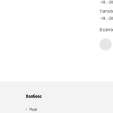
-18…-20
ТЭРЭЛЖ
-18…-20
0 cэтг
Холбоос
Нүүр