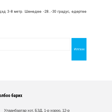
дэд 3-8 метр. Шөнөдөө -28…-30 градус, өдөртөө
Илгээх
олбоо барих
Улаанбаатар хот, БЗД, 1-р хороо, 12-р