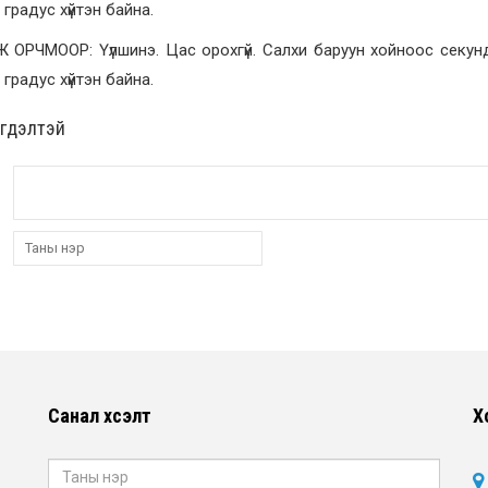
 градус хүйтэн байна.
 ОРЧМООР: Үүлшинэ. Цас орохгүй. Салхи баруун хойноос секун
 градус хүйтэн байна.
эгдэлтэй
Санал хүсэлт
Х