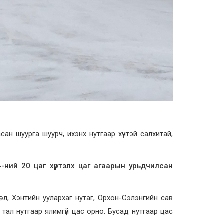
сан шуурга шуурч, ихэнх нутгаар хүчтэй салхитай,
ний 20 цаг хүртэлх цаг агаарын урьдчилсан
өл, Хэнтийн уулархаг нутаг, Орхон-Сэлэнгийн сав
 тал нутгаар ялимгүй цас орно. Бусад нутгаар цас