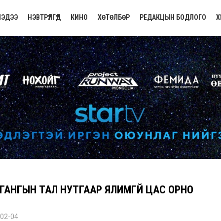
ЭДЭЭ
НЭВТРҮҮЛГҮҮД
КИНО
ХӨТӨЛБӨР
РЕДАКЦЫН БОДЛОГО
Х
ГАНГЫН ТАЛ НУТГААР ЯЛИМГҮЙ ЦАС ОРНО
02-04