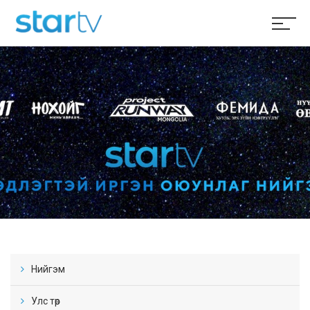
Нийгэм
Улс төр