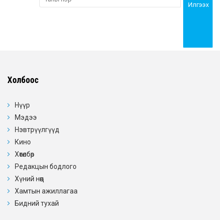
Илгээх
Холбоос
Нүүр
Мэдээ
Нэвтрүүлгүүд
Кино
Хөтөлбөр
Редакцын бодлого
Хүний нөөц
Хамтын ажиллагаа
Бидний тухай