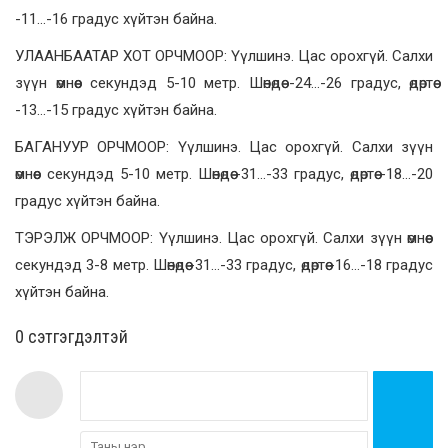
-11…-16 градус хүйтэн байна.
УЛААНБААТАР ХОТ ОРЧМООР: Үүлшинэ. Цас орохгүй. Салхи
зүүн өмнөөс секундэд 5-10 метр. Шөнөдөө -24…-26 градус, өдөртөө
-13…-15 градус хүйтэн байна.
БАГАНУУР ОРЧМООР: Үүлшинэ. Цас орохгүй. Салхи зүүн
өмнөөс секундэд 5-10 метр. Шөнөдөө -31…-33 градус, өдөртөө -18…-20
градус хүйтэн байна.
ТЭРЭЛЖ ОРЧМООР: Үүлшинэ. Цас орохгүй. Салхи зүүн өмнөөс
секундэд 3-8 метр. Шөнөдөө -31…-33 градус, өдөртөө -16…-18 градус
хүйтэн байна.
0 cэтгэгдэлтэй