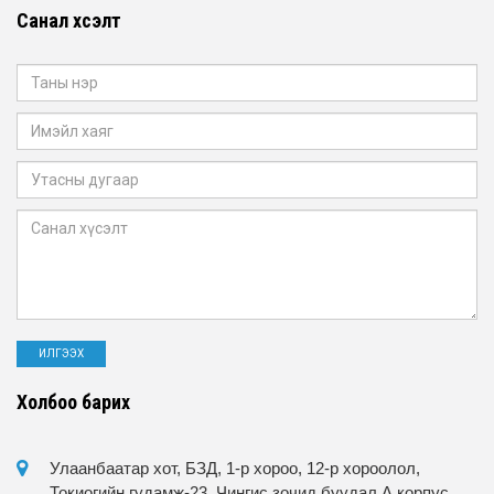
Санал хүсэлт
Холбоо барих
Улаанбаатар хот, БЗД, 1-р хороо, 12-р хороолол,
Токиогийн гудамж-23, Чингис зочид буудал А корпус,