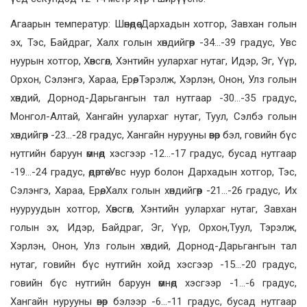
Агаарын температур: Шөнөдөө Дархадын хотгор, Завхан голын
эх, Тэс, Байдраг, Халх голын хөндийгөөр -34…-39 градус, Увс
нуурын хотгор, Хөвсгөл, Хэнтийн уулархаг нутаг, Идэр, Эг, Үүр,
Орхон, Сэлэнгэ, Хараа, Ерөө, Тэрэлж, Хэрлэн, Онон, Улз голын
хөндий, Дорнод-Дарьгангын тал нутгаар -30…-35 градус,
Монгол-Алтай, Хангайн уулархаг нутаг, Туул, Сэлбэ голын
хөндийгөөр -23…-28 градус, Хангайн нурууны өвөр бэл, говийн бүс
нутгийн баруун өмнөд хэсгээр -12…-17 градус, бусад нутгаар
-19…-24 градус, өдөртөө Увс нуур болон Дархадын хотгор, Тэс,
Сэлэнгэ, Хараа, Ерөө, Халх голын хөндийгөөр -21…-26 градус, Их
нууруудын хотгор, Хөвсгөл, Хэнтийн уулархаг нутаг, Завхан
голын эх, Идэр, Байдраг, Эг, Үүр, Орхон,Туул, Тэрэлж,
Хэрлэн, Онон, Улз голын хөндий, Дорнод-Дарьгангын тал
нутаг, говийн бүс нутгийн хойд хэсгээр -15…-20 градус,
говийн бүс нутгийн баруун өмнөд хэсгээр -1…-6 градус,
Хангайн нурууны өвөр бэлээр -6…-11 градус, бусад нутгаар