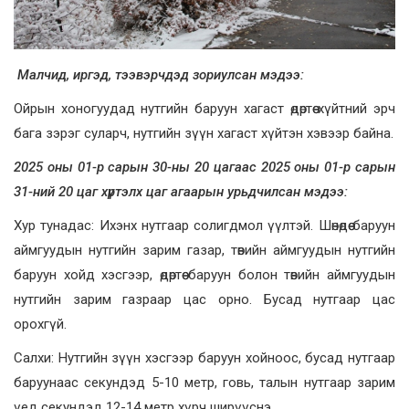
Малчид, иргэд, тээвэрчдэд зориулсан мэдээ:
Ойрын хоногуудад нутгийн баруун хагаст өдөртөө хүйтний эрч
бага зэрэг суларч, нутгийн зүүн хагаст хүйтэн хэвээр байна.
2025 оны 01-р сарын 30-ны 20 цагаас 2025 оны 01-р сарын
31-ний 20 цаг хүртэлх цаг агаарын урьдчилсан мэдээ:
Хур тунадас: Ихэнх нутгаар солигдмол үүлтэй. Шөнөдөө баруун
аймгуудын нутгийн зарим газар, төвийн аймгуудын нутгийн
баруун хойд хэсгээр, өдөртөө баруун болон төвийн аймгуудын
нутгийн зарим газраар цас орно. Бусад нутгаар цас
орохгүй.
Салхи: Нутгийн зүүн хэсгээр баруун хойноос, бусад нутгаар
баруунаас секундэд 5-10 метр, говь, талын нутгаар зарим
үед секундэд 12-14 метр хүрч ширүүснэ.