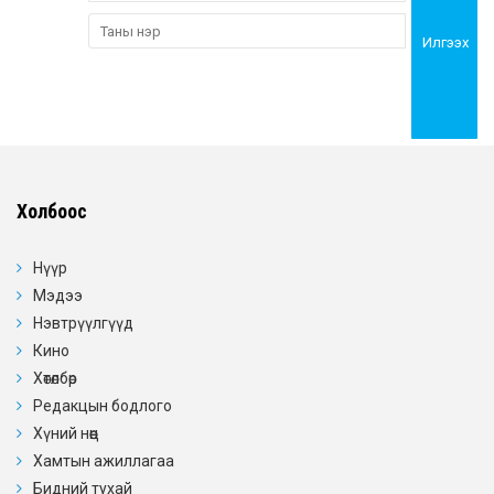
Илгээх
Холбоос
Нүүр
Мэдээ
Нэвтрүүлгүүд
Кино
Хөтөлбөр
Редакцын бодлого
Хүний нөөц
Хамтын ажиллагаа
Бидний тухай