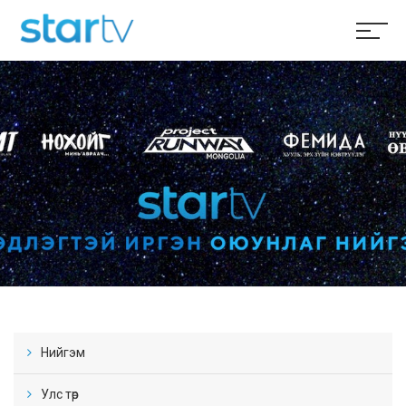
Нийгэм
Улс төр