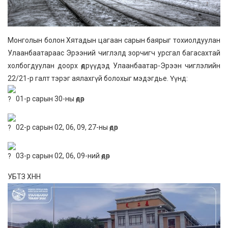
Монголын болон Хятадын цагаан сарын баярыг тохиолдуулан
Улаанбаатараас Эрээний чиглэлд зорчигч урсгал багасахтай
холбогдуулан доорх өдрүүдэд Улаанбаатар-Эрээн чиглэлийн
22/21-р галт тэрэг аялахгүй болохыг мэдэгдье. Үүнд:
01-р сарын 30-ны өдөр
02-р сарын 02, 06, 09, 27-ны өдөр
03-р сарын 02, 06, 09-ний өдөр
УБТЗ ХНН