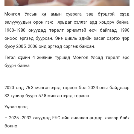
Монгол Улсын хүн амын суврага зөв бүтэцтэй, хүүхэд
залуучуудын орон гэж ярьдаг хэллэг ард хоцорч байна.
1960-1980 онуудад төрөлт эрчимтэй өсч байгаад 1990
оноос эргээд буурсан. Энэ цикль эдийн засаг сэргэх үеэр
буюу 2005, 2006 онд эргээд сэргэж байсан.
Гэтэл сүүлийн 4 жилийн туршид Монгол Улсад төрөлт
эрс
буурч байна.
2020 онд 76.3 мянган хүүхэд төрсөн бол 2024 оны байдлаар
32 хувиар буурч 57.8 мянган хүүхэд төржээ.
Үүнээс үзвэл,
– 2025 -2032 онуудад ЕБС-ийн ачаалал өндөр хэвээр байх
болно