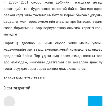
– 2030- 2031 оноос хойш ЕБС-ийн нэгдүгээр ангид
элсэгчдийн тоо буурч эхлэх төлөвтэй байна. Энэ үеэс одоо
баахан хэрүүл хийж төсвийг нь батлан барьж байгаа сургууль,
цэцэрлэг мөн төрөх эмнэлгийн ачаалал эрс багасаж, зарим
газар барилгыг нь өөр зориулалтаар ашиглах хэрэг ч гарч
магадгүй.
Сөрөг үр дагавар нь 2040 оноос хойш манай улсын
хөдөлмөрийн зах зээлд ажиллах хүчний хомсдол үүсэх өндөр
эрсдэлтэй байна. Тэр үед хүн амд эзлэх ахмад настны тоо
эрс нэмэгдэж, нийгмийн даатгалын сан ачааллаа даах уу
гэдэг асуудал эсрэгээрээ хөндөгдөж эхлэх нь ээ.
эх сурвалж:newspress.mn
0 cэтгэгдэлтэй