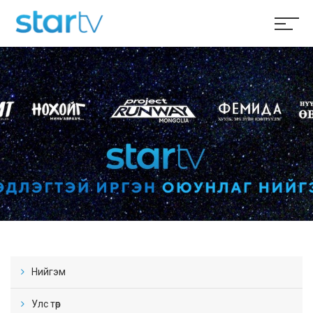
Нийгэм
Улс төр