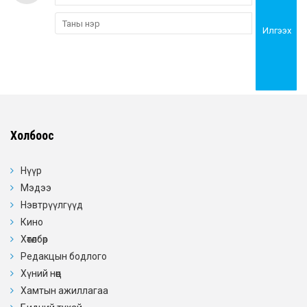
Илгээх
Холбоос
Нүүр
Мэдээ
Нэвтрүүлгүүд
Кино
Хөтөлбөр
Редакцын бодлого
Хүний нөөц
Хамтын ажиллагаа