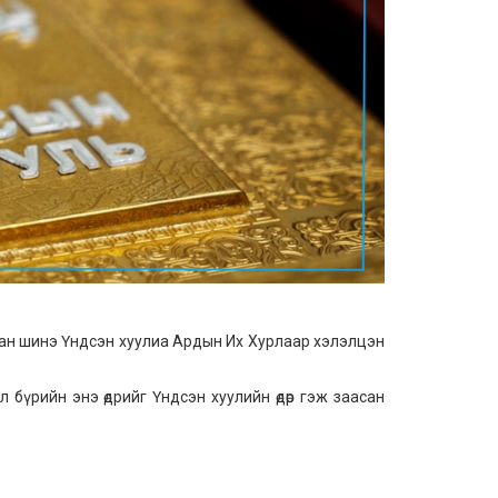
лсан шинэ Үндсэн хуулиа Ардын Их Хурлаар хэлэлцэн
бүрийн энэ өдрийг Үндсэн хуулийн өдөр гэж заасан