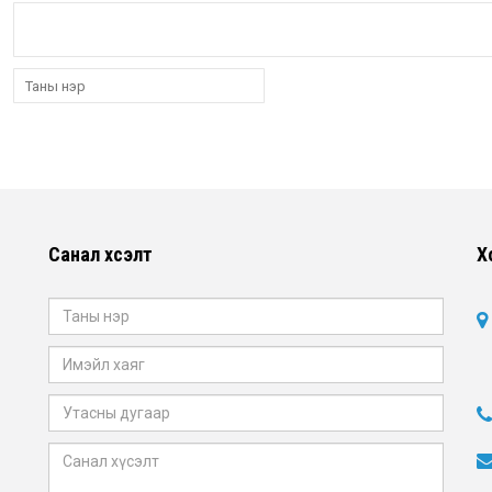
Санал хүсэлт
Х