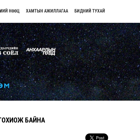
ҮНИЙ НӨӨЦ
ХАМТЫН АЖИЛЛАГАА
БИДНИЙ ТУХАЙ
 ТОХИОЖ БАЙНА