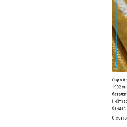
Өнөөдөр
1992 он
баталж
Нийтээр
байдаг.
0 cэтг