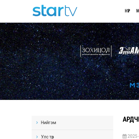
НҮҮР
М
АРДЧ
Нийгэм
2025-
Улс төр