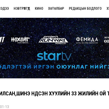
ЭДЭЭ
НЭВТРҮҮЛГҮҮД
КИНО
ХӨТӨЛБӨР
РЕДАКЦЫН БОДЛОГО
Х
ИЛСАН,ШИНЭ ҮНДСЭН ХУУЛИЙН 33 ЖИЛИЙН ОЙ
01-13