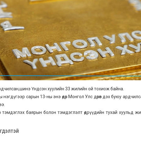
 Ардчилсан,шинэ Үндсэн хуулийн 33 жилийн ой тохиож байна.
ы нэгдүгээр сарын 13-ны энэ өдөр Монгол Улс дөрөв дэх буюу ардчи
ээ.
 тэмдэглэх баярын болон тэмдэглэлт өдрүүдийн тухай хуульд жил 
эгдэлтэй