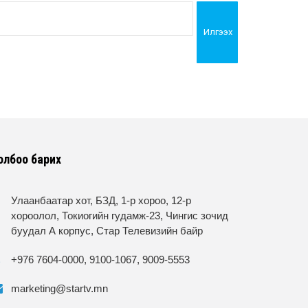
Илгээх
олбоо барих
Улаанбаатар хот, БЗД, 1-р хороо, 12-р
хороолол, Токиогийн гудамж-23, Чингис зочид
буудал А корпус, Стар Телевизийн байр
+976 7604-0000, 9100-1067, 9009-5553
marketing@startv.mn