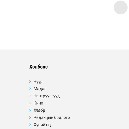
Холбоос
Нүүр
Мэдээ
Нэвтрүүлгүүд
Кино
Хөтөлбөр
Редакцын бодлого
Хүний нөөц