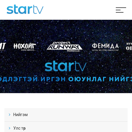
Нийгэм
Улс төр