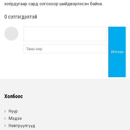
хоёрдугаар сард олгохоор шийдвэрлэсэн байна.
0 cэтгэгдэлтэй
Илгээх
Холбоос
Нүүр
Мэдээ
Нэвтрүүлгүүд