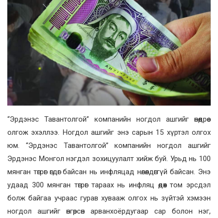
“Эрдэнэс Тавантолгой” компанийн ногдол ашгийг өнөөдрөөс
олгож эхэллээ. Ногдол ашгийг энэ сарын 15 хүртэл олгох
юм. “Эрдэнэс Тавантолгой” компанийн ногдол ашгийг
Эрдэнэс Монгол нэгдэл зохицуулалт хийж буй. Урьд нь 100
мянган төгрөг өгдөг байсан нь инфляцад нөлөөлдөггүй байсан. Энэ
удаад 300 мянган төгрөг тараах нь инфляц өдөөх том эрсдэл
болж байгаа учраас гурав хувааж олгох нь зүйтэй хэмээн
ногдол ашгийг өнгөрсөн арванхоёрдугаар сар болон нэг,