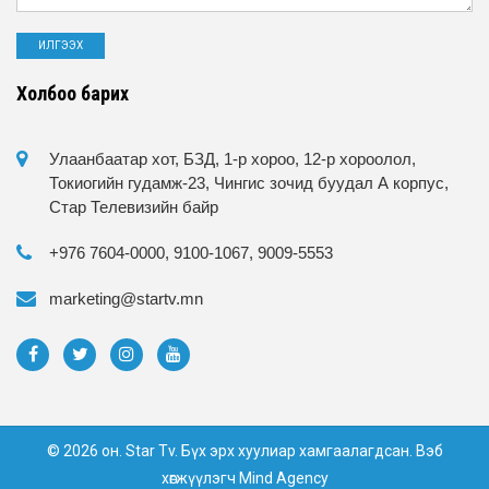
Холбоо барих
Улаанбаатар хот, БЗД, 1-р хороо, 12-р хороолол,
Токиогийн гудамж-23, Чингис зочид буудал А корпус,
Стар Телевизийн байр
+976 7604-0000, 9100-1067, 9009-5553
marketing@startv.mn
© 2026 он. Star Tv. Бүх эрх хуулиар хамгаалагдсан. Вэб
хөгжүүлэгч
Mind Agency