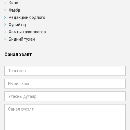
Кино
Хөтөлбөр
Редакцын бодлого
Хүний нөөц
Хамтын ажиллагаа
Бидний тухай
Санал хүсэлт